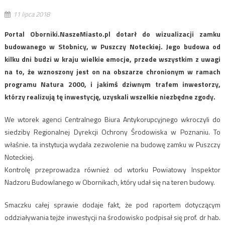
11 lipca 2018
Portal Oborniki.NaszeMiasto.pl dotarł do wizualizacji zamku
budowanego w Stobnicy, w Puszczy Noteckiej. Jego budowa od
kilku dni budzi w kraju wielkie emocje, przede wszystkim z uwagi
na to, że wznoszony jest on na obszarze chronionym w ramach
programu Natura 2000, i jakimś dziwnym trafem inwestorzy,
którzy realizują tę inwestycję, uzyskali wszelkie niezbędne zgody.
We wtorek agenci Centralnego Biura Antykorupcyjnego wkroczyli do
siedziby Regionalnej Dyrekcji Ochrony Środowiska w Poznaniu. To
właśnie. ta instytucja wydała zezwolenie na budowę zamku w Puszczy
Noteckiej.
Kontrolę przeprowadza również od wtorku Powiatowy Inspektor
Nadzoru Budowlanego w Obornikach, który udał się na teren budowy.
Smaczku całej sprawie dodaje fakt, że pod raportem dotyczącym
oddziaływania tejże inwestycji na środowisko podpisał się prof. dr hab.