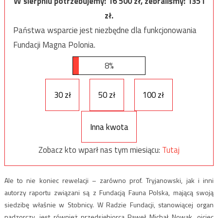
W sierpniu potrzebujemy:
16 500
zł, zebraliśmy:
1351
zł.
Państwa wsparcie jest niezbędne dla funkcjonowania
Fundacji Magna Polonia.
8%
30 zł
50 zł
100 zł
Inna kwota
Zobacz kto wparł nas tym miesiącu:
Tutaj
Ale to nie koniec rewelacji – zarówno prof. Tryjanowski, jak i inni
autorzy raportu związani są z Fundacją Fauna Polska, mającą swoją
siedzibę właśnie w Stobnicy. W Radzie Fundacji, stanowiącej organ
nadzorczy, jest również przedsiębiorca Paweł Michał Nowak, ojciec