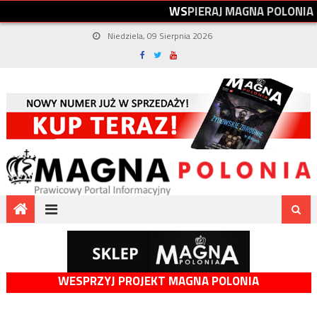
W
S
P
I
E
R
A
J
M
A
G
N
A
P
O
L
O
N
I
A
Niedziela, 09 Sierpnia 2026
WESPRZYJ PROJEKT MAGNA POLONIA