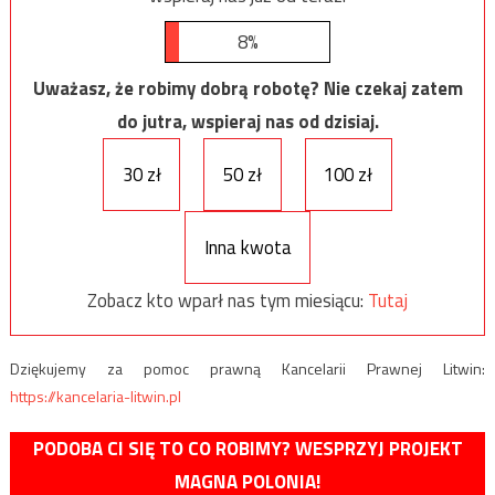
8%
Uważasz, że robimy dobrą robotę? Nie czekaj zatem
do jutra, wspieraj nas od dzisiaj.
30 zł
50 zł
100 zł
Inna kwota
Zobacz kto wparł nas tym miesiącu:
Tutaj
Dziękujemy za pomoc prawną Kancelarii Prawnej Litwin:
https://kancelaria-litwin.pl
PODOBA CI SIĘ TO CO ROBIMY? WESPRZYJ PROJEKT
MAGNA POLONIA!