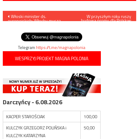
Nawigacja
Włoski minister ds.
W przyszłym roku ruszy
budowa promu dla Polskiej
europejskich: Włochy muszą
Żeglugi Bałtyckiej
wpisu
„być przygotowane” do
wyjścia ze strefy euro
Telegram
https://t.me/magnapolonia
WESPRZYJ PROJEKT MAGNA POLONIA
Darczyńcy - 6.08.2026
KACPER STAROŚCIAK
100,00
KULCZYK GRZEGORZ POLIŃSKA i
50,00
KULCZYK KATARZYNA