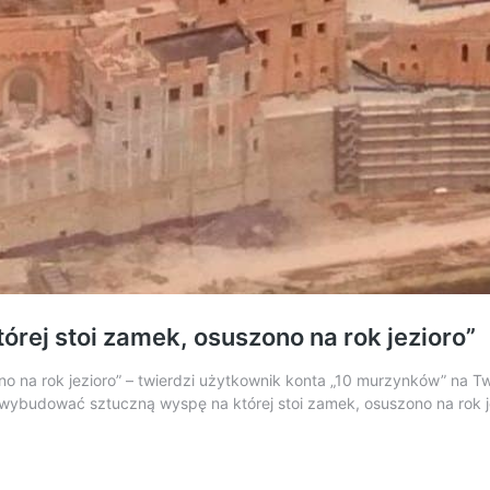
rej stoi zamek, osuszono na rok jezioro”
na rok jezioro” – twierdzi użytkownik konta „10 murzynków” na Twitt
by wybudować sztuczną wyspę na której stoi zamek, osuszono na rok 