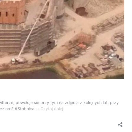
erze, powołuje się przy tym na zdjęcia z kolejnych lat, przy
„Aby
jezioro? #Stobnica …
Czytaj dalej
wybudować
sztuczną
wyspę,