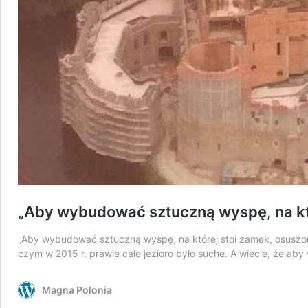
„Aby wybudować sztuczną wyspę, na któ
„Aby wybudować sztuczną wyspę, na której stoi zamek, osuszono 
czym w 2015 r. prawie całe jezioro było suche. A wiecie, że a
Magna Polonia