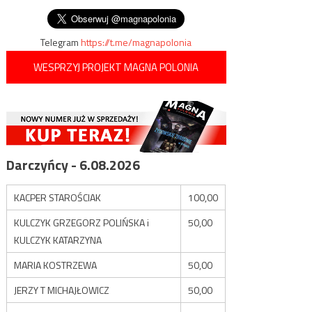
jak George’a FLoyda w USA…
Telegram
https://t.me/magnapolonia
WESPRZYJ PROJEKT MAGNA POLONIA
Darczyńcy - 6.08.2026
KACPER STAROŚCIAK
100,00
KULCZYK GRZEGORZ POLIŃSKA i
50,00
KULCZYK KATARZYNA
MARIA KOSTRZEWA
50,00
JERZY T MICHAJŁOWICZ
50,00