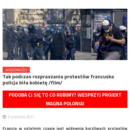
WIADOMOŚCI
Tak podczas rozpraszania protestów francuska
policja biła kobietę /film/
PODOBA CI SIĘ TO CO ROBIMY? WESPRZYJ PROJEKT
MAGNA POLONIA!
5 września 2021
Francja w ostatnim czasie jest widownią burzliwych protestów