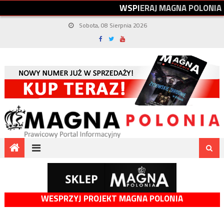
W
S
P
I
E
R
A
J
M
A
G
N
A
P
O
L
O
N
I
A
Sobota, 08 Sierpnia 2026
WESPRZYJ PROJEKT MAGNA POLONIA