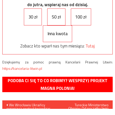
do jutra, wspieraj nas od dzisiaj.
30 zł
50 zł
100 zł
Inna kwota
Zobacz kto wparł nas tym miesiącu:
Tutaj
Dziękujemy za pomoc prawną Kancelarii Prawnej Litwin:
https://kancelaria-litwin.pl
PODOBA CI SIĘ TO CO ROBIMY? WESPRZYJ PROJEKT
MAGNA POLONIA!
Nawigacja
We Wrocławiu Ukraińcy
Tureckie Ministerstwo
Obrony: Od początku tego
organizują protest twierdząc,
roku zneutralizowaliśmy 1865
wpisu
że polska policja traktuje ich
terrorystów