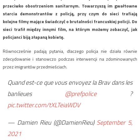
przeciwko obostrzeniom sanitarnym. Towarzyszą im gwałtowne
starcia demonstrantów z policją, przy czym do sieci trafiają
kolejne filmy mające świadczyć o brutalności francuskiej policji. Do
sieci trafił między innymi film, na którym możemy zobaczyć, jak
policjanci biją złapaną kobietę.
Równocześnie padają pytania, dlaczego policja nie działa równie
zdecydowanie i stanowczo podczas interwencji na zdominowanych
przez imigrantów przedmieściach.
Quand est-ce que vous envoyez la Brav dans les
banlieues
@prefpolice
?
pic.twitter.com/tXLTeiaWDV
— Damien Rieu (@DamienRieu)
September 5,
2021