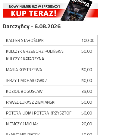
Darczyńcy - 6.08.2026
KACPER STAROŚCIAK
100,00
KULCZYK GRZEGORZ POLIŃSKA i
50,00
KULCZYK KATARZYNA
MARIA KOSTRZEWA
50,00
JERZY T MICHAJŁOWICZ
50,00
KOZIOŁ BOGUSŁAW
35,00
PAWEŁ ŁUKASZ ZIEMIAŃSKI
50,00
POTERA LIDIA i POTERA KRZYSZTOF
50,00
NIEMCZYK MICHAŁ
20,00
SŁAWOMIR PIĄTEK
10,00