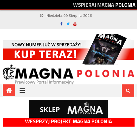
W
S
P
I
E
R
A
J
M
A
G
N
A
P
O
L
O
N
I
A
Niedziela, 09 Sierpnia 2026
WESPRZYJ PROJEKT MAGNA POLONIA