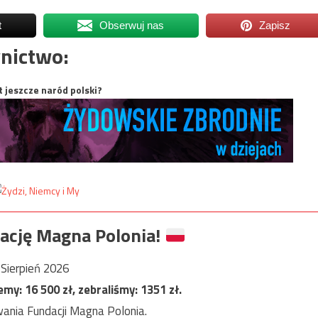
t
Obserwuj nas
Zapisz
nictwo:
t jeszcze naród polski?
ację Magna Polonia!
Sierpień 2026
jemy:
16 500
zł, zebraliśmy:
1351
zł.
ania Fundacji Magna Polonia.