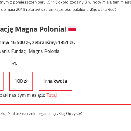
dnym z pomieszczeń baru „911”, około godziny 3 w nocy miała tam miejs
o do maja 2015 roku był szefem łączności batalionu „Kijowska Ruś”.
ację Magna Polonia!
jemy:
16 500
zł, zebraliśmy:
1351
zł.
ania Fundacji Magna Polonia.
8%
100 zł
Inna kwota
parł nas tym miesiącu:
Tutaj
. Stał też na czele organizacji „Kraj Ojczysty’.