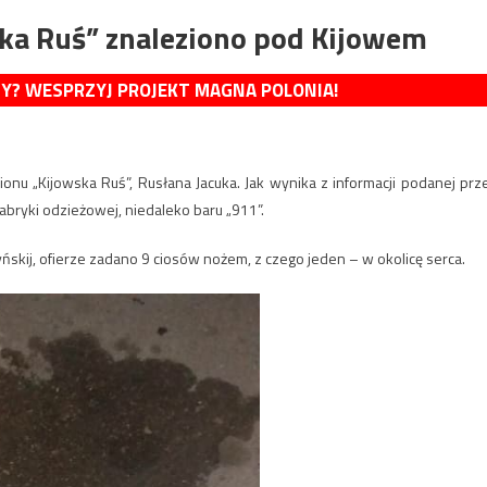
ska Ruś” znaleziono pod Kijowem
MY? WESPRZYJ PROJEKT MAGNA POLONIA!
onu „Kijowska Ruś”, Rusłana Jacuka. Jak wynika z informacji podanej prz
abryki odzieżowej, niedaleko baru „911”.
ńskij, ofierze zadano 9 ciosów nożem, z czego jeden – w okolicę serca.