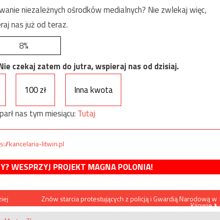
anie niezależnych ośrodków medialnych? Nie zwlekaj więc,
raj nas już od teraz.
8%
e czekaj zatem do jutra, wspieraj nas od dzisiaj.
100 zł
Inna kwota
parł nas tym miesiącu:
Tutaj
s://kancelaria-litwin.pl
MY? WESPRZYJ PROJEKT MAGNA POLONIA!
iej
Znów starcia protestujących z policją i Gwardią Narodową w
Kijowie