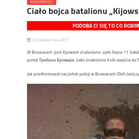
WIADOMOŚCI
Ciało bojca batalionu „Kijow
PODOBA CI SIĘ TO CO ROBI
22 października 2017
W Browarach pod Kijowem znaleziono ciało bojca 11 batali
portal Трибуна Бровари, ciało znaleziono koło wejścia do f
Jak poinformował naczelnik policji w Browarach Oleh Janiczy