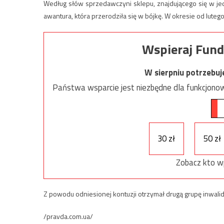
Według słów sprzedawczyni sklepu, znajdującego się w je
awantura, która przerodziła się w bójkę. W okresie od luteg
Wspieraj Fund
W sierpniu potrzebu
Państwa wsparcie jest niezbędne dla funkcjonow
30 zł
50 zł
Zobacz kto w
Z powodu odniesionej kontuzji otrzymał drugą grupę inwalidzką
/pravda.com.ua/