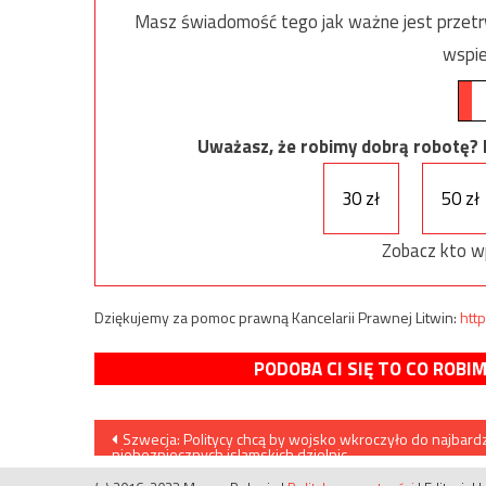
Masz świadomość tego jak ważne jest przetrw
wspie
Uważasz, że robimy dobrą robotę? Ni
30 zł
50 zł
Zobacz kto w
Dziękujemy za pomoc prawną Kancelarii Prawnej Litwin:
http
PODOBA CI SIĘ TO CO ROBI
Nawigacja
Szwecja: Politycy chcą by wojsko wkroczyło do najbardz
niebezpiecznych islamskich dzielnic
wpisu