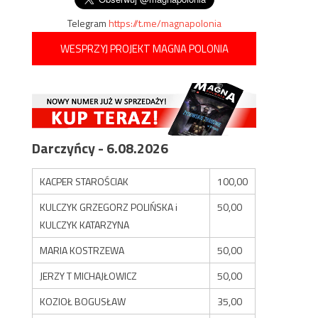
Telegram
https://t.me/magnapolonia
WESPRZYJ PROJEKT MAGNA POLONIA
Darczyńcy - 6.08.2026
KACPER STAROŚCIAK
100,00
KULCZYK GRZEGORZ POLIŃSKA i
50,00
KULCZYK KATARZYNA
MARIA KOSTRZEWA
50,00
JERZY T MICHAJŁOWICZ
50,00
KOZIOŁ BOGUSŁAW
35,00