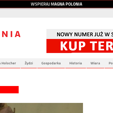
W
S
P
I
E
R
A
J
M
A
G
N
A
P
O
L
O
N
I
A
& Holocher
Żydzi
Gospodarka
Historia
Wiara
Po