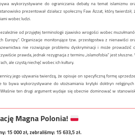
” bywa wykorzystywane do ograniczania debaty na temat islamizmu or
tanowisko prezentował działacz społeczny Faw Azzat, który twierdził, 
niami wobec ludzi.
niezależnie od przyjętej terminologii zjawisko wrogości wobec muzułman
 Europy”. Organizacje monitorujące tzw. przestępstwa z nienawiści or
azewnictwa nie rozwiązuje problemu dyskryminacji i może prowadzić 
ywiście prawda, jednak rezygnacja z terminu „islamofobia” jest słuszne.
h, ale czystą niechęć wobec ich kultury.
lennicy jego używania twierdzą, że opisuje on specyficzną formę uprzedz
 to bywa wykorzystywane do utożsamiania krytyki doktryn religijnych
. Właśnie ten drugi argument wydaje się obecnie dominować w stanowis
ację Magna Polonia!
my:
15 000
zł, zebraliśmy:
15 633,5
zł.