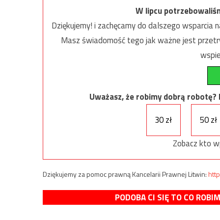
W lipcu potrzebowaliś
Dziękujemy! i zachęcamy do dalszego wsparcia na
Masz świadomość tego jak ważne jest przetrw
wspie
Uważasz, że robimy dobrą robotę? Ni
30 zł
50 zł
Zobacz kto w
Dziękujemy za pomoc prawną Kancelarii Prawnej Litwin:
http
PODOBA CI SIĘ TO CO ROBI