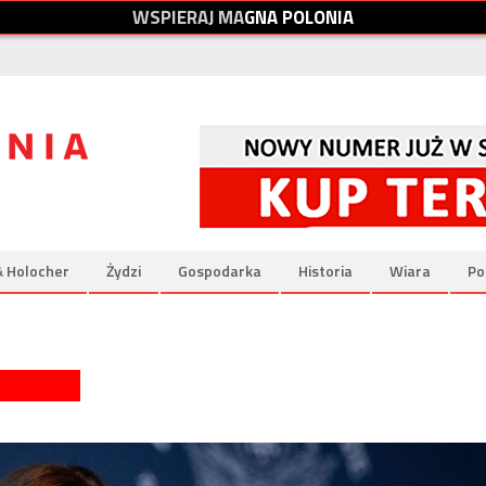
W
S
P
I
E
R
A
J
M
A
G
N
A
P
O
L
O
N
I
A
& Holocher
Żydzi
Gospodarka
Historia
Wiara
Po