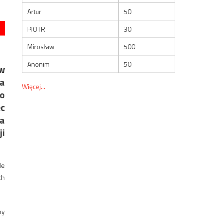
Artur
50
PIOTR
30
Mirosław
500
Anonim
50
aw
a
Więcej...
go
c
ja
ji
de
ch
ny