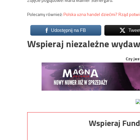
Zdjęcie poglądowe: Maria Malmer Stenergard.
Polecamy również:
Polska uzna handel dziećmi? Rząd potw
Udostępnij na FB
Twee
Wspieraj niezależne wydaw
Czy jes
Wspieraj Fund