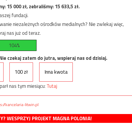
my:
15 000
zł, zebraliśmy:
15 633,5
zł.
szej fundacji.
anie niezależnych ośrodków medialnych? Nie zwlekaj więc,
raj nas już od teraz.
104%
e czekaj zatem do jutra, wspieraj nas od dzisiaj.
100 zł
Inna kwota
parł nas tym miesiącu:
Tutaj
s://kancelaria-litwin.pl
MY? WESPRZYJ PROJEKT MAGNA POLONIA!