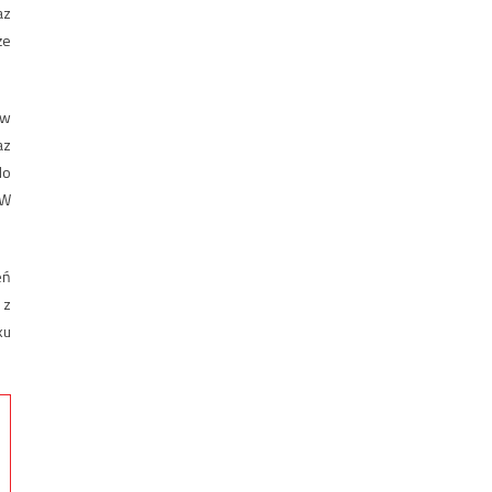
az
że
ów
az
do
 W
eń
 z
ku