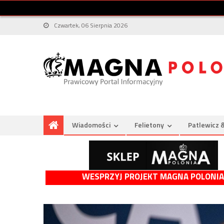
Czwartek, 06 Sierpnia 2026
Wiadomości
Felietony
Patlewicz 
WESPRZYJ PROJEKT MAGNA POLONIA