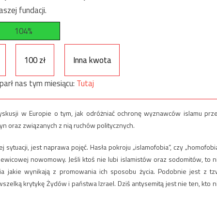
szej fundacji.
104%
100 zł
Inna kwota
parł nas tym miesiącu:
Tutaj
yskusji w Europie o tym, jak odróżniać ochronę wyznawców islamu prz
tryn oraz związanych z nią ruchów politycznych.
uacji, jest naprawa pojęć. Hasła pokroju „islamofobia”, czy „homofobia
 lewicowej nowomowy. Jeśli ktoś nie lubi islamistów oraz sodomitów, to n
ęnia jakie wynikają z promowania ich sposobu życia. Podobnie jest z tz
elką krytykę Żydów i państwa Izrael. Dziś antysemitą jest nie ten, kto n