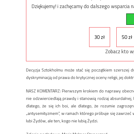
Dziękujemy! i zachęcamy do dalszego wsparcia na
30 zł
50 zł
Zobacz kto w
Decyzja Sztokholmu może stać się początkiem szerszej d
dyskryminacją od prawa do krytycznej oceny religii, jej dok
NASZ KOMENTARZ: Pierwszym krokiem do naprawy obecnej syt
nie odzwierciedlają prawdy i stanowią rodzaj absurdalnej,
dlatego, że się ich boi, ale dlatego, że rozumie zagroz
„antysemityzmem”, w ramach którego próbuje się zawrzeć wsz
lubi Żydów, ale ten, kogo nie lubią Żydzi.