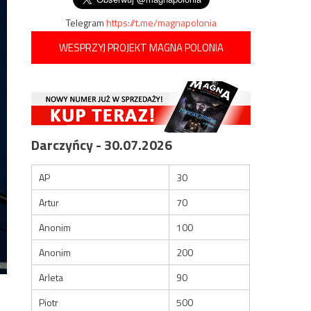
Telegram
https://t.me/magnapolonia
WESPRZYJ PROJEKT MAGNA POLONIA
Darczyńcy - 30.07.2026
AP
30
Artur
70
Anonim
100
Anonim
200
Arleta
90
Piotr
500