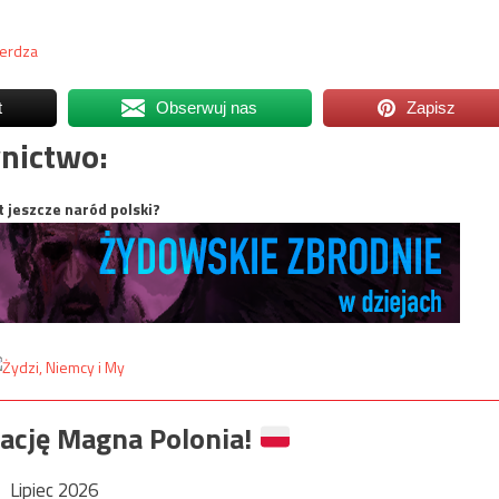
ierdza
t
Obserwuj nas
Zapisz
nictwo:
t jeszcze naród polski?
ację Magna Polonia!
Lipiec 2026