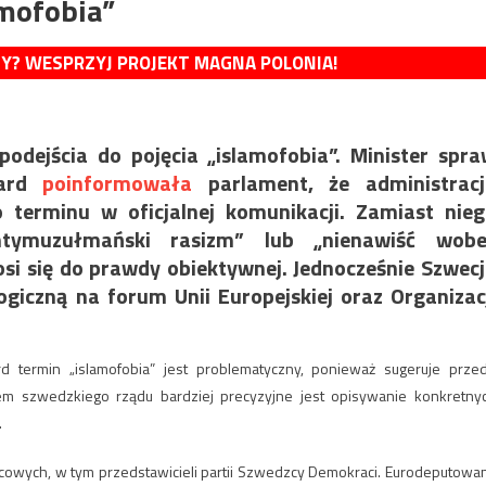
amofobia”
MY? WESPRZYJ PROJEKT MAGNA POLONIA!
odejścia do pojęcia „islamofobia”. Minister spr
gard
poinformowała
parlament, że administracj
terminu w oficjalnej komunikacji. Zamiast nie
tymuzułmański rasizm” lub „nienawiść wobe
si się do prawdy obiektywnej. Jednocześnie Szwec
iczną na forum Unii Europejskiej oraz Organizac
rd termin „islamofobia” jest problematyczny, ponieważ sugeruje prze
iem szwedzkiego rządu bardziej precyzyjne jest opisywanie konkretny
.
icowych, w tym przedstawicieli partii Szwedzcy Demokraci. Eurodeputowa