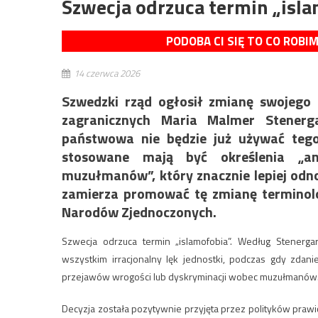
Szwecja odrzuca termin „isl
PODOBA CI SIĘ TO CO ROBI
14 czerwca 2026
Szwedzki rząd ogłosił zmianę swojego p
zagranicznych Maria Malmer Stener
państwowa nie będzie już używać tego 
stosowane mają być określenia „an
muzułmanów”, który znacznie lepiej odno
zamierza promować tę zmianę terminolog
Narodów Zjednoczonych.
Szwecja odrzuca termin „islamofobia”. Według Stenerga
wszystkim irracjonalny lęk jednostki, podczas gdy zdan
przejawów wrogości lub dyskryminacji wobec muzułmanów
Decyzja została pozytywnie przyjęta przez polityków praw