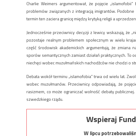
Charlie Weimers argumentował, że pojęcie „islamofobii
problemów związanych z integracją imigrantów. Podobne s
termin ten zaciera granicę między krytyką religii a uprzedze
Jednocześnie przeciwnicy decyzji z lewicy wskazują, że „
pozostaje realnym problemem społecznym w wielu krajach
część środowisk akademickich argumentują, że zmiana n
sporów semantycznych zamiast działań praktycznych. To ocz
niechęci wobec muzułmańskich nachodźców nie chodzi o strac
Debata wokół terminu „islamofobia” trwa od wielu lat. Zwo
wobec muzułmanów. Przeciwnicy odpowiadają, że pojęcie
rasizmem, co może ograniczać wolność debaty publicznej
szwedzkiego rządu.
Wspieraj Fund
W lipcu potrzebowaliś