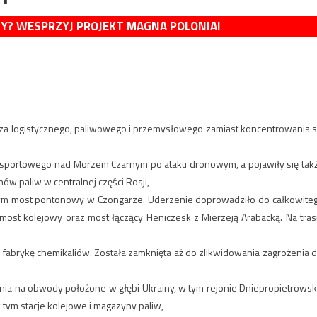
MY? WESPRZYJ PROJEKT MAGNA POLONIA!
ecza logistycznego, paliwowego i przemysłowego zamiast koncentrowania s
sportowego nad Morzem Czarnym po ataku dronowym, a pojawiły się tak
ów paliw w centralnej części Rosji,
rym most pontonowy w Czongarze. Uderzenie doprowadziło do całkowite
most kolejowy oraz most łączący Heniczesk z Mierzeją Arabacką. Na tras
fabrykę chemikaliów. Została zamknięta aż do zlikwidowania zagrożenia d
nia na obwody położone w głębi Ukrainy, w tym rejonie Dniepropietrowsk
 tym stacje kolejowe i magazyny paliw,