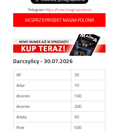
Telegram
https://t.me/magnapolonia
WESPRZYJ PROJEKT MAGNA POLONIA
Darczyńcy - 30.07.2026
AP
30
Artur
70
Anonim
100
Anonim
200
Arleta
90
Piotr
500