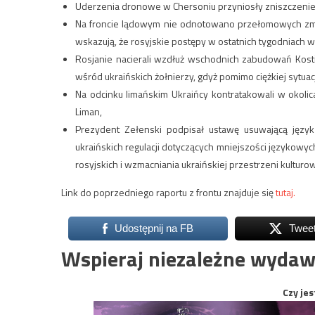
Uderzenia dronowe w Chersoniu przyniosły zniszczeni
Na froncie lądowym nie odnotowano przełomowych zmian
wskazują, że rosyjskie postępy w ostatnich tygodniach
Rosjanie nacierali wzdłuż wschodnich zabudowań Kostia
wśród ukraińskich żołnierzy, gdyż pomimo ciężkiej sytu
Na odcinku limańskim Ukraińcy kontratakowali w okolic
Liman,
Prezydent Zełenski podpisał ustawę usuwającą język
ukraińskich regulacji dotyczących mniejszości językowy
rosyjskich i wzmacniania ukraińskiej przestrzeni kulturo
Link do poprzedniego raportu z frontu znajduje się
tutaj.
Udostępnij na FB
Twee
Wspieraj niezależne wydaw
Czy jes