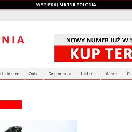
W
S
P
I
E
R
A
J
M
A
G
N
A
P
O
L
O
N
I
A
& Holocher
Żydzi
Gospodarka
Historia
Wiara
Po