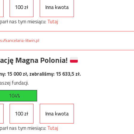
100 zł
Inna kwota
parł nas tym miesiącu:
Tutaj
s://kancelaria-litwin.pl
ację Magna Polonia!
my:
15 000
zł, zebraliśmy:
15 633,5
zł.
szej fundacji.
104%
100 zł
Inna kwota
parł nas tym miesiącu:
Tutaj