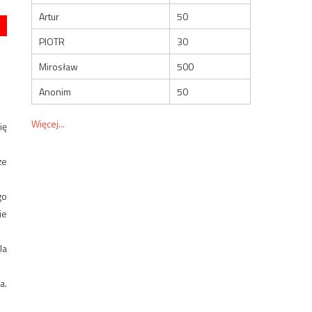
Artur
50
PIOTR
30
Mirosław
500
Anonim
50
Więcej...
ię
że
go
ie
la
a.