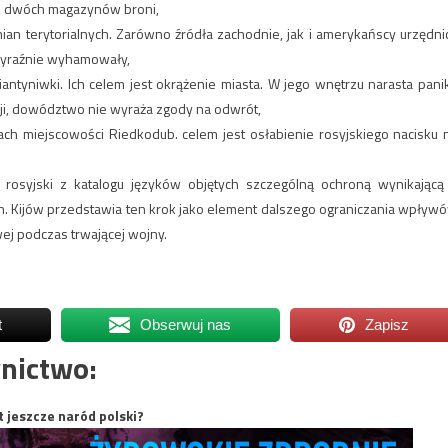
e dwóch magazynów broni,
 terytorialnych. Zarówno źródła zachodnie, jak i amerykańscy urzędni
 wyraźnie wyhamowały,
ntyniwki. Ich celem jest okrążenie miasta. W jego wnętrzu narasta pani
acji, dowództwo nie wyraża zgody na odwrót,
ach miejscowości Riedkodub. celem jest osłabienie rosyjskiego nacisku 
 rosyjski z katalogu języków objętych szczególną ochroną wynikającą
ch. Kijów przedstawia ten krok jako element dalszego ograniczania wpływ
wej podczas trwającej wojny.
t
Obserwuj nas
Zapisz
nictwo:
t jeszcze naród polski?