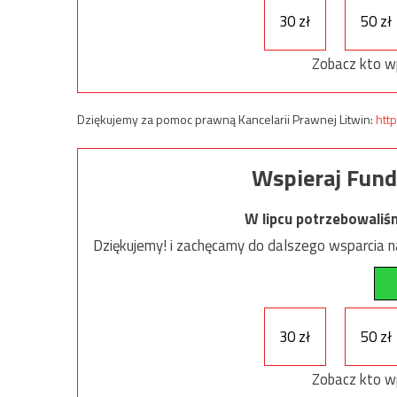
30 zł
50 zł
Zobacz kto w
Dziękujemy za pomoc prawną Kancelarii Prawnej Litwin:
http
Wspieraj Fund
W lipcu potrzebowaliś
Dziękujemy! i zachęcamy do dalszego wsparcia na
30 zł
50 zł
Zobacz kto w