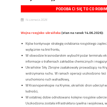
PODOBA CI SIĘ TO CO ROBI
14 czerwca 2026
Wojna rosyjsko-ukraińska
(stan na ranek 14.06.2026):
Kijów kontynuuje strategię osłabiania rosyjskiego zapl
wyłącznie na linii frontu,
W obwodzie krasnodarskim wybuchł pożar terminalu ek
informacje o trafieniach zakładów chemicznych i magazyn
Ukraińskie Siły Zbrojne zaatakowały prowadzący na K
wstrzymania ruchu. W ramach operacji uszkodzono też 
uruchomiono ruch wahadłowy,
W Krasnoperekopie na Krymie, ukraiński dron uderzył w 
ludności,
W ostatniej dobie odnotowano kolejne rosyjskie uderze
Uszkodzona została infrastruktura cywilna i wojskowa, w