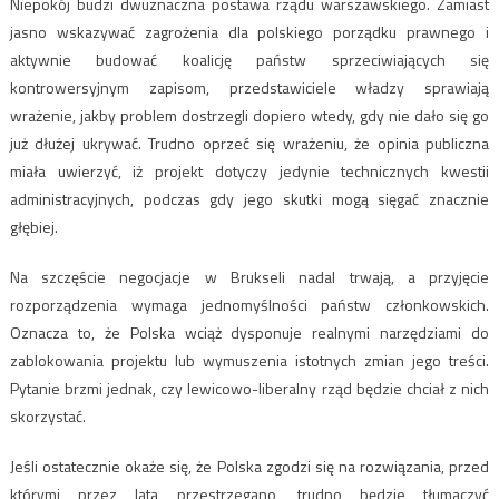
Niepokój budzi dwuznaczna postawa rządu warszawskiego. Zamiast
jasno wskazywać zagrożenia dla polskiego porządku prawnego i
aktywnie budować koalicję państw sprzeciwiających się
kontrowersyjnym zapisom, przedstawiciele władzy sprawiają
wrażenie, jakby problem dostrzegli dopiero wtedy, gdy nie dało się go
już dłużej ukrywać. Trudno oprzeć się wrażeniu, że opinia publiczna
miała uwierzyć, iż projekt dotyczy jedynie technicznych kwestii
administracyjnych, podczas gdy jego skutki mogą sięgać znacznie
głębiej.
Na szczęście negocjacje w Brukseli nadal trwają, a przyjęcie
rozporządzenia wymaga jednomyślności państw członkowskich.
Oznacza to, że Polska wciąż dysponuje realnymi narzędziami do
zablokowania projektu lub wymuszenia istotnych zmian jego treści.
Pytanie brzmi jednak, czy lewicowo-liberalny rząd będzie chciał z nich
skorzystać.
Jeśli ostatecznie okaże się, że Polska zgodzi się na rozwiązania, przed
którymi przez lata przestrzegano, trudno będzie tłumaczyć