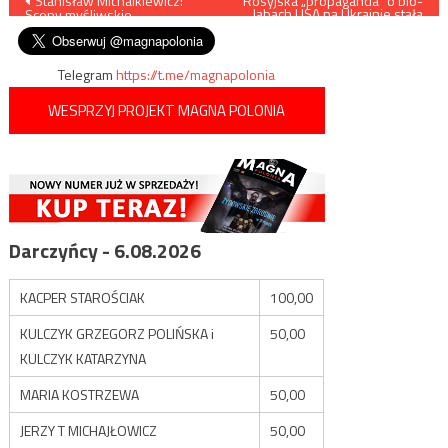
Nawigacja
Stanisław Michalkiewicz:
Rosyjska „propaganda” o bio-
labach USA na Ukrainie stała
Sceny myśliwskie
się faktem
wpisu
Telegram
https://t.me/magnapolonia
WESPRZYJ PROJEKT MAGNA POLONIA
Darczyńcy - 6.08.2026
KACPER STAROŚCIAK
100,00
KULCZYK GRZEGORZ POLIŃSKA i
50,00
KULCZYK KATARZYNA
MARIA KOSTRZEWA
50,00
JERZY T MICHAJŁOWICZ
50,00