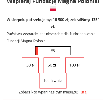
Wspieraj Fundację Magna Polonia!
W sierpniu potrzebujemy:
16 500
zł, zebraliśmy:
1351
zł.
Państwa wsparcie jest niezbędne dla funkcjonowania
Fundacji Magna Polonia.
8%
30 zł
50 zł
100 zł
Inna kwota
Zobacz kto wparł nas tym miesiącu:
Tutaj