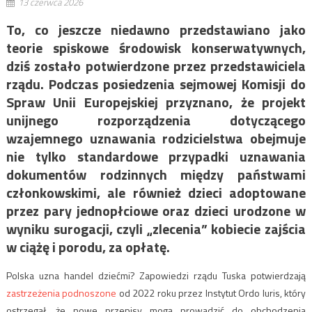
13 czerwca 2026
To, co jeszcze niedawno przedstawiano jako
teorie spiskowe środowisk konserwatywnych,
dziś zostało potwierdzone przez przedstawiciela
rządu. Podczas posiedzenia sejmowej Komisji do
Spraw Unii Europejskiej przyznano, że projekt
unijnego rozporządzenia dotyczącego
wzajemnego uznawania rodzicielstwa obejmuje
nie tylko standardowe przypadki uznawania
dokumentów rodzinnych między państwami
członkowskimi, ale również dzieci adoptowane
przez pary jednopłciowe oraz dzieci urodzone w
wyniku surogacji, czyli „zlecenia” kobiecie zajścia
w ciążę i porodu, za opłatę.
Polska uzna handel dziećmi? Zapowiedzi rządu Tuska potwierdzają
zastrzeżenia podnoszone
od 2022 roku przez Instytut Ordo Iuris, który
ostrzegał, że nowe przepisy mogą prowadzić do obchodzenia