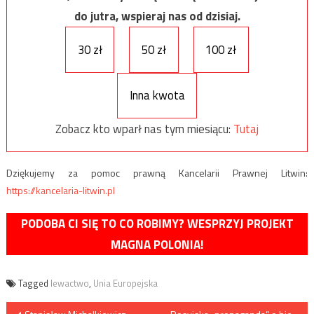
do jutra, wspieraj nas od dzisiaj.
30 zł
50 zł
100 zł
Inna kwota
Zobacz kto wparł nas tym miesiącu:
Tutaj
Dziękujemy za pomoc prawną Kancelarii Prawnej Litwin:
https://kancelaria-litwin.pl
PODOBA CI SIĘ TO CO ROBIMY? WESPRZYJ PROJEKT
MAGNA POLONIA!
Tagged
lewactwo
,
Unia Europejska