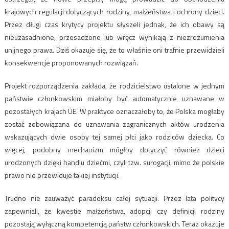
krajowych regulacji dotyczących rodziny, małżeństwa i ochrony dzieci.
Przez długi czas krytycy projektu słyszeli jednak, że ich obawy są
nieuzasadnione, przesadzone lub wręcz wynikają z niezrozumienia
unijnego prawa. Dziś okazuje się, że to właśnie oni trafnie przewidzieli
konsekwencje proponowanych rozwiązań.
Projekt rozporządzenia zakłada, że rodzicielstwo ustalone w jednym
państwie członkowskim miałoby być automatycznie uznawane w
pozostałych krajach UE. W praktyce oznaczałoby to, że Polska mogłaby
zostać zobowiązana do uznawania zagranicznych aktów urodzenia
wskazujących dwie osoby tej samej płci jako rodziców dziecka. Co
więcej, podobny mechanizm mógłby dotyczyć również dzieci
urodzonych dzięki handlu dziećmi, czyli tzw. surogacji, mimo że polskie
prawo nie przewiduje takiej instytucji.
Trudno nie zauważyć paradoksu całej sytuacji. Przez lata politycy
zapewniali, że kwestie małżeństwa, adopcji czy definicji rodziny
pozostają wyłączną kompetencją państw członkowskich. Teraz okazuje