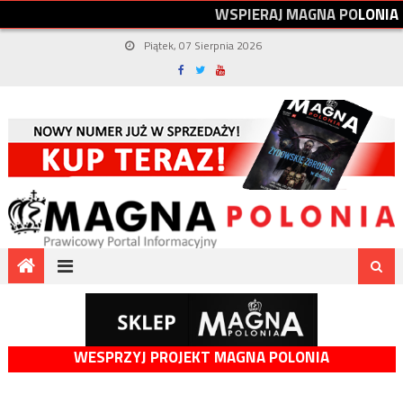
W
S
P
I
E
R
A
J
M
A
G
N
A
P
O
L
O
N
I
A
Piątek, 07 Sierpnia 2026
WESPRZYJ PROJEKT MAGNA POLONIA