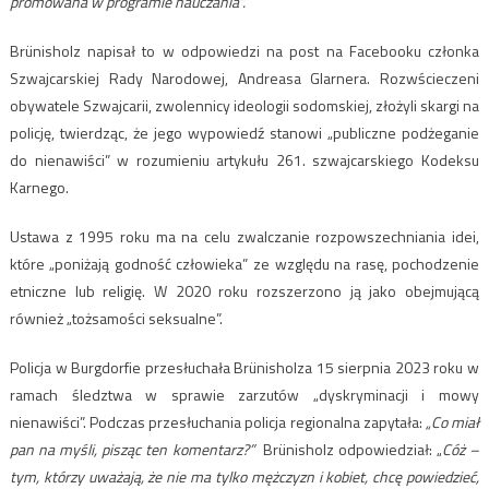
promowana w programie nauczania”.
Brünisholz napisał to w odpowiedzi na post na Facebooku członka
Szwajcarskiej Rady Narodowej, Andreasa Glarnera. Rozwścieczeni
obywatele Szwajcarii, zwolennicy ideologii sodomskiej, złożyli skargi na
policję, twierdząc, że jego wypowiedź stanowi „publiczne podżeganie
do nienawiści” w rozumieniu artykułu 261. szwajcarskiego Kodeksu
Karnego.
Ustawa z 1995 roku ma na celu zwalczanie rozpowszechniania idei,
które „poniżają godność człowieka” ze względu na rasę, pochodzenie
etniczne lub religię. W 2020 roku rozszerzono ją jako obejmującą
również „tożsamości seksualne”.
Policja w Burgdorfie przesłuchała Brünisholza 15 sierpnia 2023 roku w
ramach śledztwa w sprawie zarzutów „dyskryminacji i mowy
nienawiści”. Podczas przesłuchania policja regionalna zapytała:
„Co miał
pan na myśli, pisząc ten komentarz?”
Brünisholz odpowiedział: „
Cóż –
tym, którzy uważają, że nie ma tylko mężczyzn i kobiet, chcę powiedzieć,