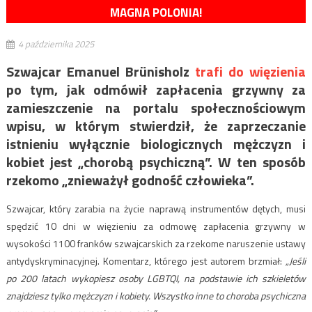
MAGNA POLONIA!
4 października 2025
Szwajcar Emanuel Brünisholz
trafi do więzienia
po tym, jak odmówił zapłacenia grzywny za
zamieszczenie na portalu społecznościowym
wpisu, w którym stwierdził, że zaprzeczanie
istnieniu wyłącznie biologicznych mężczyzn i
kobiet jest „chorobą psychiczną”. W ten sposób
rzekomo „znieważył godność człowieka”.
Szwajcar, który zarabia na życie naprawą instrumentów dętych, musi
spędzić 10 dni w więzieniu za odmowę zapłacenia grzywny w
wysokości 1100 franków szwajcarskich za rzekome naruszenie ustawy
antydyskryminacyjnej. Komentarz, którego jest autorem brzmiał:
„Jeśli
po 200 latach wykopiesz osoby LGBTQI, na podstawie ich szkieletów
znajdziesz tylko mężczyzn i kobiety. Wszystko inne to choroba psychiczna