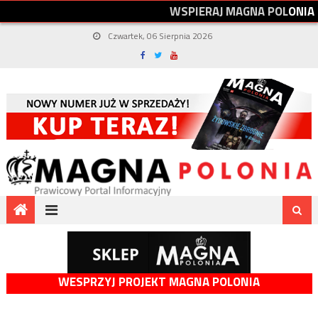
W
S
P
I
E
R
A
J
M
A
G
N
A
P
O
L
O
N
I
A
Czwartek, 06 Sierpnia 2026
WESPRZYJ PROJEKT MAGNA POLONIA