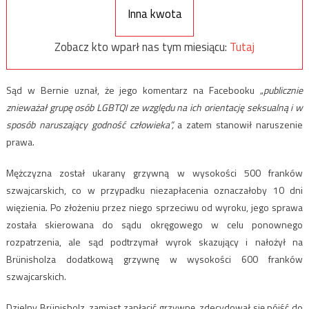
Inna kwota
Zobacz kto wparł nas tym miesiącu:
Tutaj
Sąd w Bernie uznał, że jego komentarz na Facebooku „
publicznie
znieważał grupę osób LGBTQI ze względu na ich orientację seksualną i w
sposób naruszający godność człowieka”,
a zatem stanowił naruszenie
prawa.
Mężczyzna został ukarany grzywną w wysokości 500 franków
szwajcarskich, co w przypadku niezapłacenia oznaczałoby 10 dni
więzienia. Po złożeniu przez niego sprzeciwu od wyroku, jego sprawa
została skierowana do sądu okręgowego w celu ponownego
rozpatrzenia, ale sąd podtrzymał wyrok skazujący i nałożył na
Brünisholza dodatkową grzywnę w wysokości 600 franków
szwajcarskich.
Dzielny Brünisholz, zamiast zapłacić grzywnę, zdecydował się pójść do