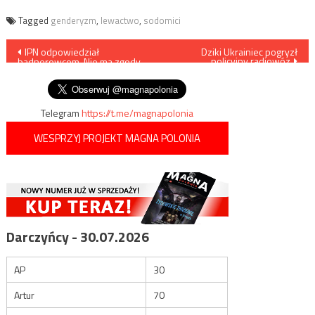
Tagged
genderyzm
,
lewactwo
,
sodomici
Nawigacja
IPN odpowiedział
Dziki Ukrainiec pogryzł
policyjny radiowóz
badnerowcom. Nie ma zgody
wpisu
na symetryzm
Telegram
https://t.me/magnapolonia
WESPRZYJ PROJEKT MAGNA POLONIA
Darczyńcy - 30.07.2026
AP
30
Artur
70