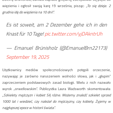
więzienia i ogłosił swoją karę 19 września, pisząc:
„To się dzieje. 2
grudnia idę do więzienia na 10 dni!”.
Es ist soweit, am 2 Dezember gehe ich in den
Knast für 10 Tage!
pic.twitter.com/yjDAkntrUh
— Emanuel Brünisholz (@EmanuelBrn22173)
September 19, 2025
Użytkownicy mediów społecznościowych potępili orzeczenie,
nazywając je zarówno naruszeniem wolności słowa, jak i „głupim”
zaprzeczeniem podstawowych zasad biologii. Wielu z nich nazwało
wyrok „orwellowskim”. Publicystka Laura Wadsworth skomentowała:
„Szkielety mężczyzn i kobiet SĄ różne. Możemy znaleźć szkielet sprzed
1000 lat i wiedzieć, czy należał do mężczyzny, czy kobiety. Żyjemy w
najgłupszej epoce w historii świata”.