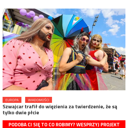
EUROPA
WIADOMOŚCI
Szwajcar trafił do więzienia za twierdzenie, że są
tylko dwie płcie
PODOBA CI SIĘ TO CO ROBIMY? WESPRZYJ PROJEKT