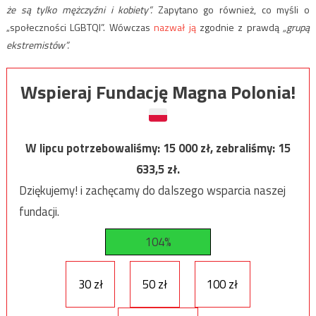
że są tylko mężczyźni i kobiety”.
Zapytano go również, co myśli o
„społeczności LGBTQI”. Wówczas
nazwał ją
zgodnie z prawdą
„grupą
ekstremistów”.
Wspieraj Fundację Magna Polonia!
W lipcu potrzebowaliśmy:
15 000
zł, zebraliśmy:
15
633,5
zł.
Dziękujemy! i zachęcamy do dalszego wsparcia naszej
fundacji.
104%
30 zł
50 zł
100 zł