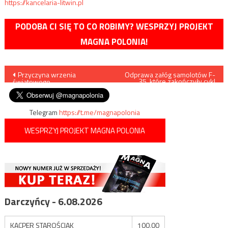
https://kancelaria-litwin.pl
PODOBA CI SIĘ TO CO ROBIMY? WESPRZYJ PROJEKT
MAGNA POLONIA!
Nawigacja
Przyczyna wrzenia
Odprawa załóg samolotów F-
35, które zakończyły cykl
światowego
szkolenia specjalistycznego
wpisu
Telegram
https://t.me/magnapolonia
WESPRZYJ PROJEKT MAGNA POLONIA
Darczyńcy - 6.08.2026
KACPER STAROŚCIAK
100,00