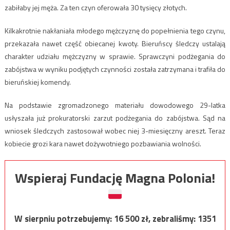
zabiłaby jej męża. Za ten czyn oferowała 30 tysięcy złotych.
Kilkakrotnie nakłaniała młodego mężczyznę do popełnienia tego czynu,
przekazała nawet część obiecanej kwoty. Bieruńscy śledczy ustalają
charakter udziału mężczyzny w sprawie. Sprawczyni podżegania do
zabójstwa w wyniku podjętych czynności została zatrzymana i trafiła do
bieruńskiej komendy.
Na podstawie zgromadzonego materiału dowodowego 29-latka
usłyszała już prokuratorski zarzut podżegania do zabójstwa. Sąd na
wniosek śledczych zastosował wobec niej 3-miesięczny areszt. Teraz
kobiecie grozi kara nawet dożywotniego pozbawiania wolności.
Wspieraj Fundację Magna Polonia!
W sierpniu potrzebujemy:
16 500
zł, zebraliśmy:
1351