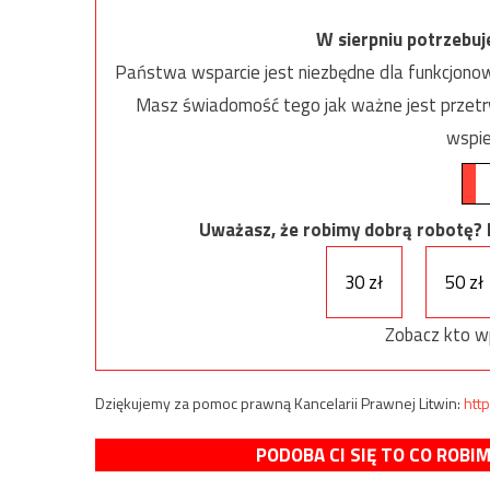
W sierpniu potrzebu
Państwa wsparcie jest niezbędne dla funkcjonow
Masz świadomość tego jak ważne jest przetrw
wspie
Uważasz, że robimy dobrą robotę? Ni
30 zł
50 zł
Zobacz kto w
Dziękujemy za pomoc prawną Kancelarii Prawnej Litwin:
http
PODOBA CI SIĘ TO CO ROBI