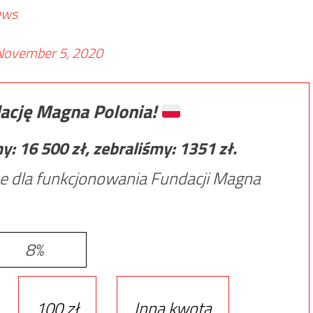
ews
November 5, 2020
ację Magna Polonia!
my:
16 500
zł, zebraliśmy:
1351
zł.
e dla funkcjonowania Fundacji Magna
8%
100 zł
Inna kwota