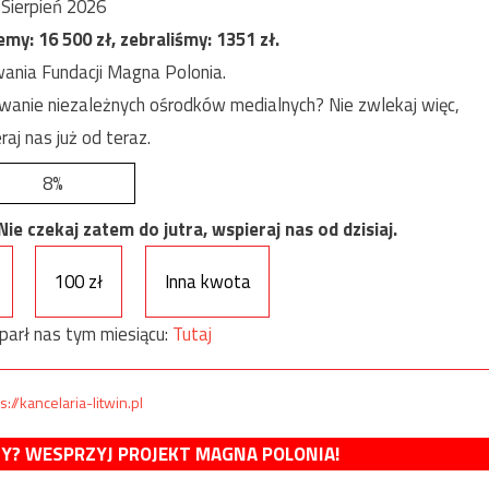
Sierpień 2026
jemy:
16 500
zł, zebraliśmy:
1351
zł.
ania Fundacji Magna Polonia.
anie niezależnych ośrodków medialnych? Nie zwlekaj więc,
raj nas już od teraz.
8%
e czekaj zatem do jutra, wspieraj nas od dzisiaj.
100 zł
Inna kwota
parł nas tym miesiącu:
Tutaj
s://kancelaria-litwin.pl
MY? WESPRZYJ PROJEKT MAGNA POLONIA!