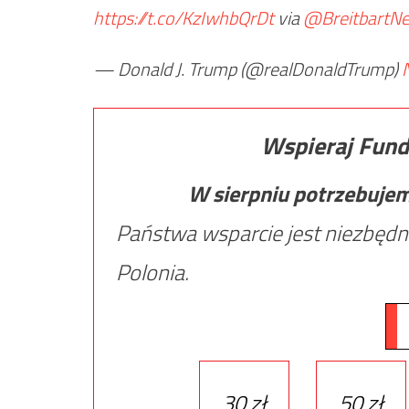
https://t.co/KzIwhbQrDt
via
@BreitbartN
— Donald J. Trump (@realDonaldTrump)
Wspieraj Fund
W sierpniu potrzebuje
Państwa wsparcie jest niezbędn
Polonia.
30 zł
50 zł