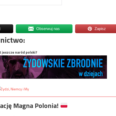
t
Obserwuj nas
Zapisz
nictwo:
t jeszcze naród polski?
ację Magna Polonia!