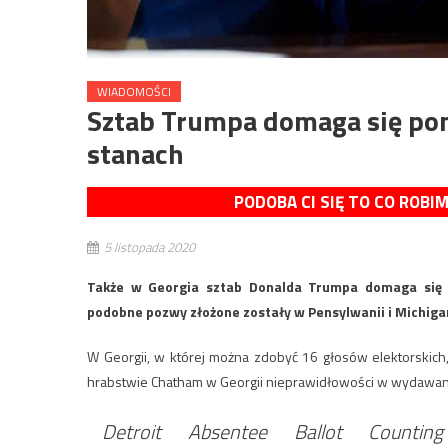
WIADOMOŚCI
Sztab Trumpa domaga się pon
stanach
PODOBA CI SIĘ TO CO ROBI
5 listopada 2020
Także w Georgia sztab Donalda Trumpa domaga się 
podobne pozwy złożone zostały w Pensylwanii i Michiga
W Georgii, w której można zdobyć 16 głosów elektorskich,
hrabstwie Chatham w Georgii nieprawidłowości w wydawani
Detroit Absentee Ballot Counti