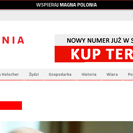
W
S
P
I
E
R
A
J
M
A
G
N
A
P
O
L
O
N
I
A
& Holocher
Żydzi
Gospodarka
Historia
Wiara
Po