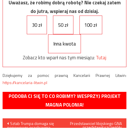
Uważasz, że robimy dobrą robotę? Nie czekaj zatem
do jutra, wspieraj nas od dzisiaj.
30 zł
50 zł
100 zł
Inna kwota
Zobacz kto wparł nas tym miesiącu:
Tutaj
Dziękujemy za pomoc prawną Kancelarii Prawnej Litwin:
https://kancelaria-litwin.pl
PODOBA CI SIĘ TO CO ROBIMY? WESPRZYJ PROJEKT
MAGNA POLONIA!
Nawigacja
Sztab Trumpa domaga się
Przedstawiciel libijskiego GNA
przedstawił szczegóły
ponownego przeliczenia