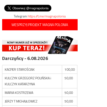
wycofania sił z Syrty i Al-
wpisu
głosów w kilku stanach
Dżufry
Telegram
https://t.me/magnapolonia
WESPRZYJ PROJEKT MAGNA POLONIA
Darczyńcy - 6.08.2026
KACPER STAROŚCIAK
100,00
KULCZYK GRZEGORZ POLIŃSKA i
50,00
KULCZYK KATARZYNA
MARIA KOSTRZEWA
50,00
JERZY T MICHAJŁOWICZ
50,00