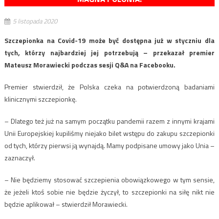
5 listopada 2020
Szczepionka na Covid-19 może być dostępna już w styczniu dla
tych, którzy najbardziej jej potrzebują – przekazał premier
Mateusz Morawiecki podczas sesji Q&A na Facebooku.
Premier stwierdził, że Polska czeka na potwierdzoną badaniami
klinicznymi szczepionkę.
– Dlatego też już na samym początku pandemii razem z innymi krajami
Unii Europejskiej kupiliśmy niejako bilet wstępu do zakupu szczepionki
od tych, którzy pierwsi ją wynajdą. Mamy podpisane umowy jako Unia –
zaznaczył.
– Nie będziemy stosować szczepienia obowiązkowego w tym sensie,
że jeżeli ktoś sobie nie będzie życzył, to szczepionki na siłę nikt nie
będzie aplikował – stwierdził Morawiecki.