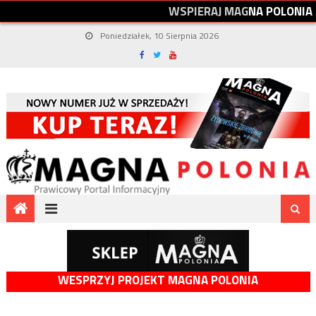
W
S
P
I
E
R
A
J
M
A
G
N
A
P
O
L
O
N
I
A
Poniedziałek, 10 Sierpnia 2026
WESPRZYJ PROJEKT MAGNA POLONIA