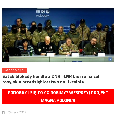
WIADOMOŚCI
Sztab blokady handlu z DNR i ŁNR bierze na cel
rosyjskie przedsiębiorstwa na Ukrainie
PODOBA CI SIĘ TO CO ROBIMY? WESPRZYJ PROJEKT
MAGNA POLONIA!
26 maja 2017