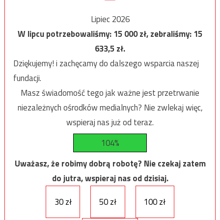
Lipiec 2026
W lipcu potrzebowaliśmy:
15 000
zł, zebraliśmy:
15
633,5
zł.
Dziękujemy! i zachęcamy do dalszego wsparcia naszej
fundacji.
Masz świadomość tego jak ważne jest przetrwanie
niezależnych ośrodków medialnych? Nie zwlekaj więc,
wspieraj nas już od teraz.
104%
Uważasz, że robimy dobrą robotę? Nie czekaj zatem
do jutra, wspieraj nas od dzisiaj.
30 zł
50 zł
100 zł