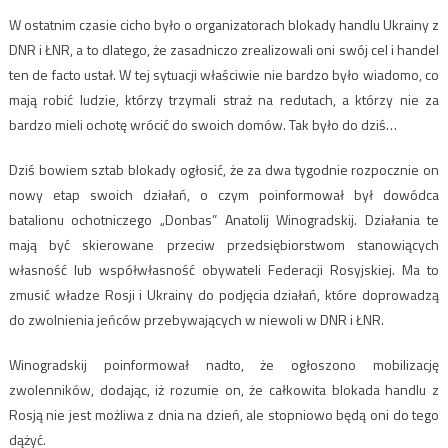
W ostatnim czasie cicho było o organizatorach blokady handlu Ukrainy z
DNR i ŁNR, a to dlatego, że zasadniczo zrealizowali oni swój cel i handel
ten de facto ustał. W tej sytuacji właściwie nie bardzo było wiadomo, co
mają robić ludzie, którzy trzymali straż na redutach, a którzy nie za
bardzo mieli ochotę wrócić do swoich domów. Tak było do dziś…
Dziś bowiem sztab blokady ogłosić, że za dwa tygodnie rozpocznie on
nowy etap swoich działań, o czym poinformował był dowódca
batalionu ochotniczego „Donbas” Anatolij Winogradskij. Działania te
mają być skierowane przeciw przedsiębiorstwom stanowiących
własność lub współwłasność obywateli Federacji Rosyjskiej. Ma to
zmusić władze Rosji i Ukrainy do podjęcia działań, które doprowadzą
do zwolnienia jeńców przebywających w niewoli w DNR i ŁNR.
Winogradskij poinformował nadto, że ogłoszono mobilizację
zwolenników, dodając, iż rozumie on, że całkowita blokada handlu z
Rosją nie jest możliwa z dnia na dzień, ale stopniowo będą oni do tego
dążyć.