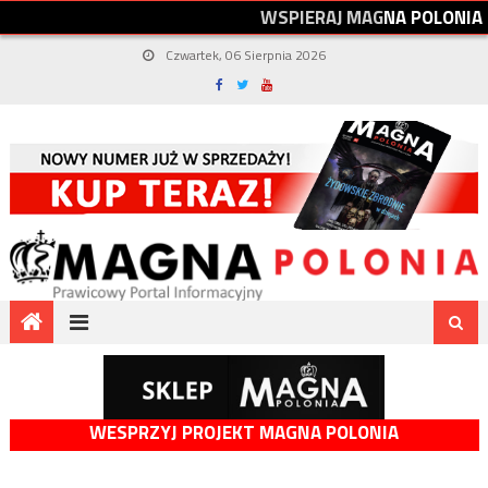
W
S
P
I
E
R
A
J
M
A
G
N
A
P
O
L
O
N
I
A
Czwartek, 06 Sierpnia 2026
WESPRZYJ PROJEKT MAGNA POLONIA