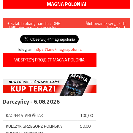
MAGNA POLONIA!
Nawigacja
Sztab blokady handlu z DNR
Ślubowanie syryjskich
harcerzy
i ŁNR bierze na cel rosyjskie
wpisu
przedsiębiorstwa na Ukrainie
Telegram
https://t.me/magnapolonia
WESPRZYJ PROJEKT MAGNA POLONIA
Darczyńcy - 6.08.2026
KACPER STAROŚCIAK
100,00
KULCZYK GRZEGORZ POLIŃSKA i
50,00