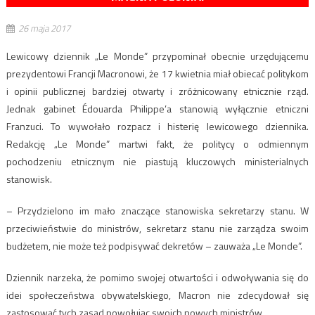
26 maja 2017
Lewicowy dziennik „Le Monde” przypominał obecnie urzędującemu
prezydentowi Francji Macronowi, że 17 kwietnia miał obiecać politykom
i opinii publicznej bardziej otwarty i zróżnicowany etnicznie rząd.
Jednak gabinet Édouarda Philippe’a stanowią wyłącznie etniczni
Franzuci. To wywołało rozpacz i histerię lewicowego dziennika.
Redakcję „Le Monde” martwi fakt, że politycy o odmiennym
pochodzeniu etnicznym nie piastują kluczowych ministerialnych
stanowisk.
– Przydzielono im mało znaczące stanowiska sekretarzy stanu. W
przeciwieństwie do ministrów, sekretarz stanu nie zarządza swoim
budżetem, nie może też podpisywać dekretów – zauważa „Le Monde”.
Dziennik narzeka, że pomimo swojej otwartości i odwoływania się do
idei społeczeństwa obywatelskiego, Macron nie zdecydował się
zastosować tych zasad powołując swoich nowych ministrów.