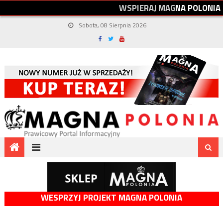
W
S
P
I
E
R
A
J
M
A
G
N
A
P
O
L
O
N
I
A
Sobota, 08 Sierpnia 2026
WESPRZYJ PROJEKT MAGNA POLONIA