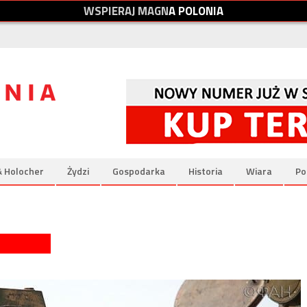
W
S
P
I
E
R
A
J
M
A
G
N
A
P
O
L
O
N
I
A
& Holocher
Żydzi
Gospodarka
Historia
Wiara
Po