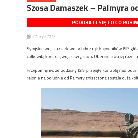
Szosa Damaszek – Palmyra od
PODOBA CI SIĘ TO CO ROBI
27 maja 2017
Syryjskie wojska rządowe odbiły z rąk bojowników ISIS głó
całkowitą kontrolą wojsk syryjskich. Obecnie trwa jej rozm
Przypomnijmy, że oddziały ISIS przejęły kontrolę nad od
rejonie na południe od Palmyry zniszczona została duża ko