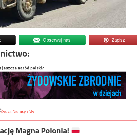
t
Obserwuj nas
Zapisz
nictwo:
t jeszcze naród polski?
ację Magna Polonia!