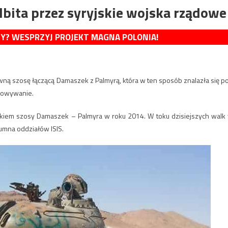
bita przez syryjskie wojska rządowe
MY? WESPRZYJ PROJEKT MAGNA POLONIA!
wną szosę łączącą Damaszek z Palmyrą, która w ten sposób znalazła się p
inowywanie.
cinkiem szosy Damaszek – Palmyra w roku 2014. W toku dzisiejszych walk
lumna oddziałów ISIS.