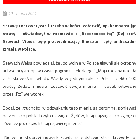
10 sierpnia 2021
Sprawę reprywatyzacji trzeba w końcu załatwić, np. kompensując
straty – oświadczył w rozmowie z „Rzeczpospolitą” (Rz) prof.
Szewach Weiss, były przewodniczący Knesetu i były ambasador
Izraela w Polsce.
Szewach Weiss powiedział, że „po wojnie w Polsce ujawnił się okropny
antysemityzm, np. w czasie pogromu kieleckiego”. „Moja rodzina uciekła
z Polski właśnie wtedy. Wtedy w jednym roku z Polski uciekło 100
tysięcy Żydów i musieli zostawić swoje mienie” – dodał, cytowany
przez „Rz” we wtorek.
Dodał, że „trudności w odzyskaniu tego mienia są ogromne, ponieważ
na ziemiach polskich żyło najwięcej Żydów, tutaj najwięcej ich zginęło i
również pozostawili tutaj najwięcej mienia”.
„Nie wolno stworzyć nowej krzywdy na podstawie starej krzywdy. To,