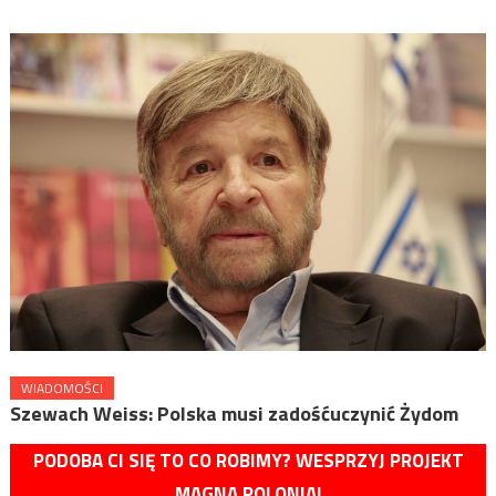
WIADOMOŚCI
Szewach Weiss: Polska musi zadośćuczynić Żydom
PODOBA CI SIĘ TO CO ROBIMY? WESPRZYJ PROJEKT
MAGNA POLONIA!