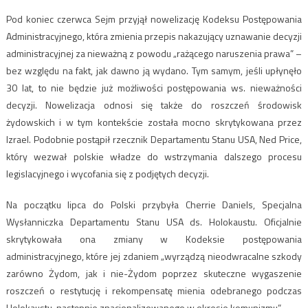
Pod koniec czerwca Sejm przyjął nowelizację Kodeksu Postępowania
Administracyjnego, która zmienia przepis nakazujący uznawanie decyzji
administracyjnej za nieważną z powodu „rażącego naruszenia prawa” –
bez względu na fakt, jak dawno ją wydano. Tym samym, jeśli upłynęło
30 lat, to nie będzie już możliwości postępowania ws. nieważności
decyzji. Nowelizacja odnosi się także do roszczeń środowisk
żydowskich i w tym kontekście została mocno skrytykowana przez
Izrael. Podobnie postąpił rzecznik Departamentu Stanu USA, Ned Price,
który wezwał polskie władze do wstrzymania dalszego procesu
legislacyjnego i wycofania się z podjętych decyzji.
Na początku lipca do Polski przybyła Cherrie Daniels, Specjalna
Wysłanniczka Departamentu Stanu USA ds. Holokaustu. Oficjalnie
skrytykowała ona zmiany w Kodeksie postępowania
administracyjnego, które jej zdaniem „wyrządzą nieodwracalne szkody
zarówno Żydom, jak i nie-Żydom poprzez skuteczne wygaszenie
roszczeń o restytucję i rekompensatę mienia odebranego podczas
Holokaustu, następnie znacjonalizowanego w okresie komunizmu”.