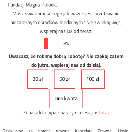
Fundacji Magna Polonia.
Masz świadomość tego jak ważne jest przetrwanie
niezależnych ośrodków medialnych? Nie zwlekaj więc,
wspieraj nas już od teraz.
8%
Uważasz, że robimy dobrą robotę? Nie czekaj zatem
do jutra, wspieraj nas od dzisiaj.
30 zł
50 zł
100 zł
Inna kwota
Zobacz kto wparł nas tym miesiącu:
Tutaj
Dziękujemy za pomoc prawną Kancelarii Prawnej Litwin: