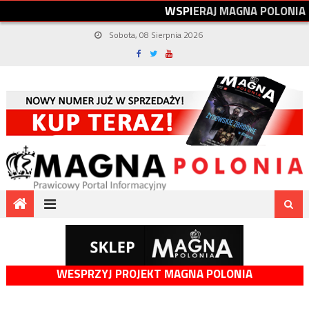
W
S
P
I
E
R
A
J
M
A
G
N
A
P
O
L
O
N
I
A
Sobota, 08 Sierpnia 2026
WESPRZYJ PROJEKT MAGNA POLONIA