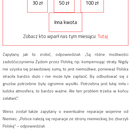
30 zł
50 zł
100 zł
Inna kwota
Zobacz kto wparł nas tym miesiącu:
Tutaj
Zapytany jak to zrobić, odpowiedział: „Są różne możliwości
zadośćuczynienia Żydom przez Polskę, np. kompensując straty. Nigdy
nie uzyska się prawdziwej sumy, to jest niemożliwe, ponieważ Polska
straciła bardzo dużo i nie może tyle zapłacić. By odbudować się z
gruzów potrzebne były ogromne wysiłki. Potrzebna jest tutaj miła i
ludzka atmosfera, to bardzo ważne. Ale ten problem trzeba w końcu
załatwić”.
Weiss został także zapytany o ewentualne reparacje wojenne od
Niemiec. „Polsce należą się reparacje ze strony niemieckiej, bo zburzyli
Polskę” – odpowiedział.