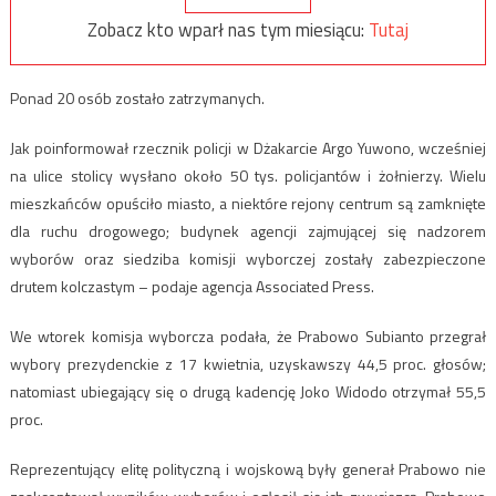
Zobacz kto wparł nas tym miesiącu:
Tutaj
Ponad 20 osób zostało zatrzymanych.
Jak poinformował rzecznik policji w Dżakarcie Argo Yuwono, wcześniej
na ulice stolicy wysłano około 50 tys. policjantów i żołnierzy. Wielu
mieszkańców opuściło miasto, a niektóre rejony centrum są zamknięte
dla ruchu drogowego; budynek agencji zajmującej się nadzorem
wyborów oraz siedziba komisji wyborczej zostały zabezpieczone
drutem kolczastym – podaje agencja Associated Press.
We wtorek komisja wyborcza podała, że Prabowo Subianto przegrał
wybory prezydenckie z 17 kwietnia, uzyskawszy 44,5 proc. głosów;
natomiast ubiegający się o drugą kadencję Joko Widodo otrzymał 55,5
proc.
Reprezentujący elitę polityczną i wojskową były generał Prabowo nie