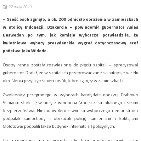
22 maja 2019
– Sześć osób zginęło, a ok. 200 odniosło obrażenia w zamieszkach
w stolicy Indonezji, Dżakarcie – powiadomił gubernator Anies
Baswedan po tym, jak komisja wyborcza potwierdziła, że
kwietniowe wybory prezydenckie wygrał dotychczasowy szef
państwa Joko Widodo.
Osoby ranne zostały rozwiezione do pięciu szpitali – sprecyzował
gubernator. Dodał, że w szpitalach przeprowadzane są autopsje w celu
określenia przyczyn śmierci osób, które zginęły w zamieszkach.
Zwolennicy przegranego w wyborach kandydata opozycji Prabowo
Subianto starli się w nocy z wtorku na środę czasu lokalnego z siłami
bezpieczeństwa. Niezadowoleni z wyniku wyborczego demonstranci
podpalali samochody i obrzucali policję kamieniami i koktajlami
Mołotowa; podpalili także budynek internatu sił policyjnych.
Do rozpędzania protestujących siły bezpieczeństwa użyły gazu