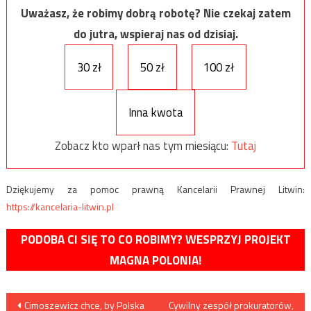
Uważasz, że robimy dobrą robotę? Nie czekaj zatem
do jutra, wspieraj nas od dzisiaj.
30 zł
50 zł
100 zł
Inna kwota
Zobacz kto wparł nas tym miesiącu:
Tutaj
Dziękujemy za pomoc prawną Kancelarii Prawnej Litwin:
https://kancelaria-litwin.pl
PODOBA CI SIĘ TO CO ROBIMY? WESPRZYJ PROJEKT
MAGNA POLONIA!
Nawigacja
Cimoszewicz chce, by Polska
Cywilny zespół prokuratorów,