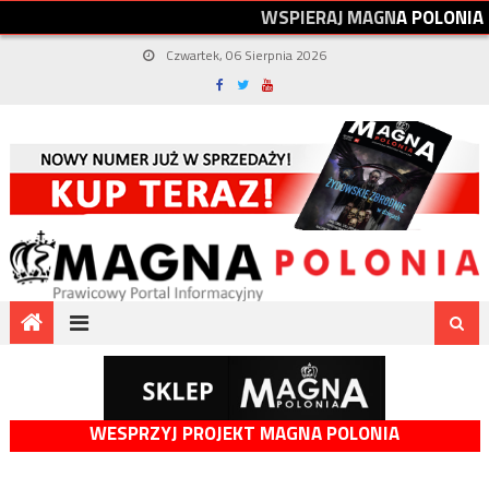
W
S
P
I
E
R
A
J
M
A
G
N
A
P
O
L
O
N
I
A
Czwartek, 06 Sierpnia 2026
WESPRZYJ PROJEKT MAGNA POLONIA