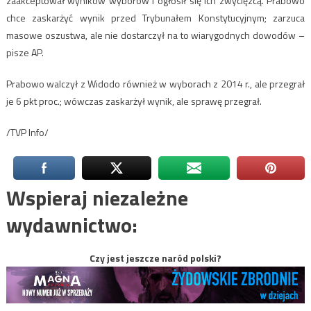
zaakceptował wyników wyborów i ogłosił się ich zwycięzcą. Prabowo
chce zaskarżyć wynik przed Trybunałem Konstytucyjnym; zarzuca
masowe oszustwa, ale nie dostarczył na to wiarygodnych dowodów –
pisze AP.
Prabowo walczył z Widodo również w wyborach z 2014 r., ale przegrał
je 6 pkt proc.; wówczas zaskarżył wynik, ale sprawę przegrał.
/TVP Info/
Wspieraj niezależne
wydawnictwo:
Czy jest jeszcze naród polski?