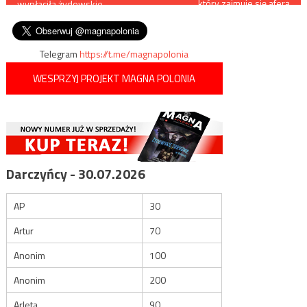
który zajmuje się aferą
wypłaciła żydowskie
GetBacku, skierował pozew
wpisu
roszczenia
przeciwko IdeaBank
Telegram
https://t.me/magnapolonia
WESPRZYJ PROJEKT MAGNA POLONIA
Darczyńcy - 30.07.2026
AP
30
Artur
70
Anonim
100
Anonim
200
Arleta
90