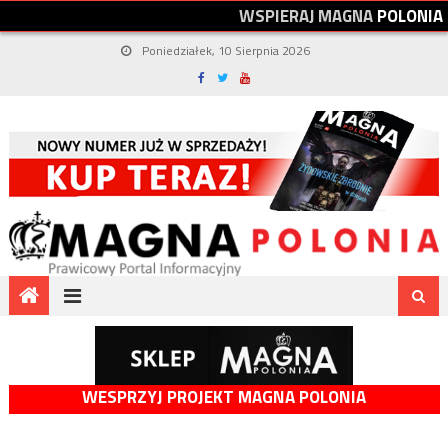
W
S
P
I
E
R
A
J
M
A
G
N
A
P
O
L
O
N
I
A
Poniedziałek, 10 Sierpnia 2026
WESPRZYJ PROJEKT MAGNA POLONIA