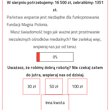
W sierpniu potrzebujemy:
16 500
zł, zebraliśmy:
1351
zł.
Państwa wsparcie jest niezbędne dla funkcjonowania
Fundacji Magna Polonia.
Masz świadomość tego jak ważne jest przetrwanie
niezależnych ośrodków medialnych? Nie zwlekaj więc,
wspieraj nas już od teraz.
8%
Uważasz, że robimy dobrą robotę? Nie czekaj zatem
do jutra, wspieraj nas od dzisiaj.
30 zł
50 zł
100 zł
Inna kwota