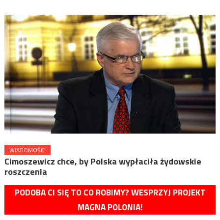
WIADOMOŚCI
Cimoszewicz chce, by Polska wypłaciła żydowskie
roszczenia
PODOBA CI SIĘ TO CO ROBIMY? WESPRZYJ PROJEKT
MAGNA POLONIA!