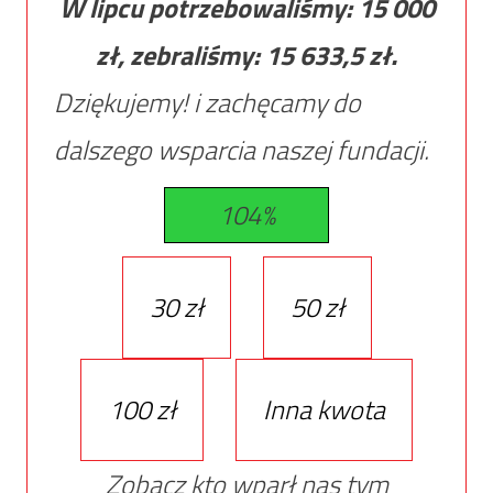
W lipcu potrzebowaliśmy:
15 000
zł, zebraliśmy:
15 633,5
zł.
Dziękujemy! i zachęcamy do
dalszego wsparcia naszej fundacji.
104%
30 zł
50 zł
100 zł
Inna kwota
Zobacz kto wparł nas tym