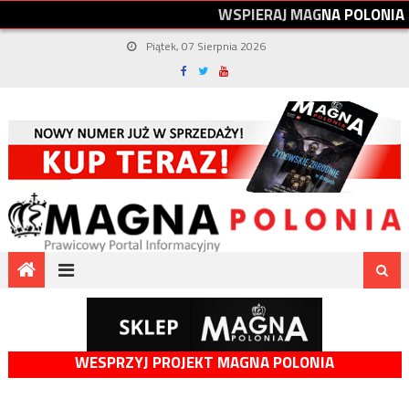
W
S
P
I
E
R
A
J
M
A
G
N
A
P
O
L
O
N
I
A
Piątek, 07 Sierpnia 2026
WESPRZYJ PROJEKT MAGNA POLONIA