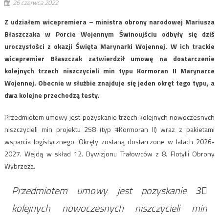
26 czerwca 2022
Z udziałem wicepremiera – ministra obrony narodowej Mariusza
Błaszczaka w Porcie Wojennym Świnoujściu odbyły się dziś
uroczystości z okazji Święta Marynarki Wojennej. W ich trackie
wicepremier Błaszczak zatwierdził umowę na dostarczenie
kolejnych trzech niszczycieli min typu Kormoran II Marynarce
Wojennej. Obecnie w służbie znajduje się jeden okręt tego typu, a
dwa kolejne przechodzą testy.
Przedmiotem umowy jest pozyskanie trzech kolejnych nowoczesnych
niszczycieli min projektu 258 (typ #Kormoran II) wraz z pakietami
wsparcia logistycznego. Okręty zostaną dostarczone w latach 2026-
2027. Wejdą w skład 12. Dywizjonu Trałowców z 8. Flotylli Obrony
Wybrzeża.
Przedmiotem umowy jest pozyskanie 3⃣
kolejnych nowoczesnych niszczycieli min