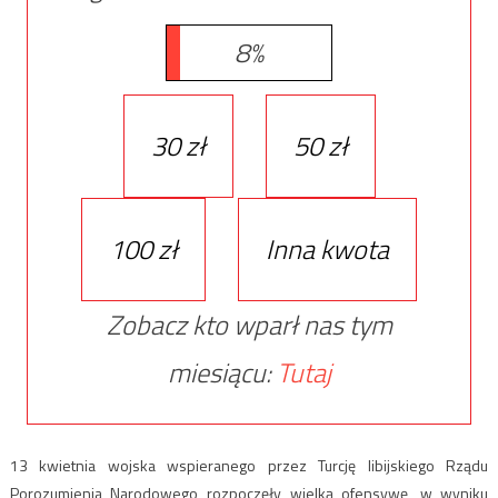
8%
30 zł
50 zł
100 zł
Inna kwota
Zobacz kto wparł nas tym
miesiącu:
Tutaj
13 kwietnia wojska wspieranego przez Turcję libijskiego Rządu
Porozumienia Narodowego rozpoczęły wielką ofensywę, w wyniku