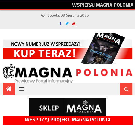
W
S
P
I
E
R
A
J
M
A
G
N
A
P
O
L
O
N
I
A
Sobota, 08 Sierpnia 2026
WESPRZYJ PROJEKT MAGNA POLONIA