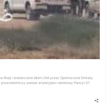
 w Rosji i dostarczane siłom LNA przez Zjednoczone Emiraty
przeciwlotniczy zestaw artyleryjsko-rakietowy Pancyr-S1