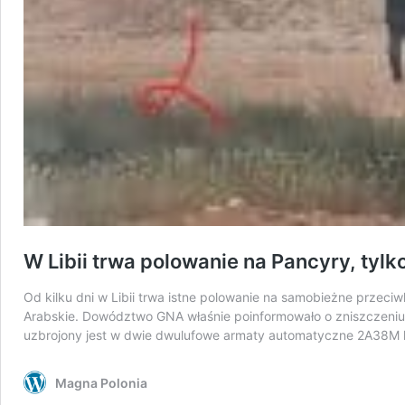
W Libii trwa polowanie na Pancyry, tylk
Od kilku dni w Libii trwa istne polowanie na samobieżne przec
Arabskie. Dowództwo GNA właśnie poinformowało o zniszczeniu 
uzbrojony jest w dwie dwulufowe armaty automatyczne 2A38M
Magna Polonia