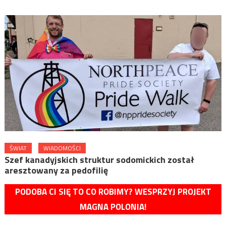
ŚWIAT
WIADOMOŚCI
Szef kanadyjskich struktur sodomickich został
aresztowany za pedofilię
PODOBA CI SIĘ TO CO ROBIMY? WESPRZYJ PROJEKT
MAGNA POLONIA!