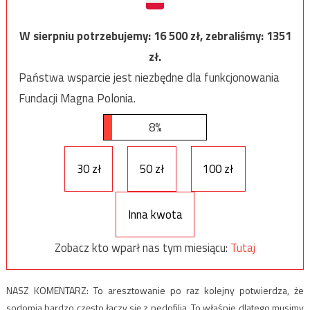
W sierpniu potrzebujemy:
16 500
zł, zebraliśmy:
1351
zł.
Państwa wsparcie jest niezbędne dla funkcjonowania
Fundacji Magna Polonia.
8%
30 zł
50 zł
100 zł
Inna kwota
Zobacz kto wparł nas tym miesiącu:
Tutaj
NASZ KOMENTARZ: To aresztowanie po raz kolejny potwierdza, że
sodomia bardzo często łączy się z pedofilią. To właśnie dlatego musimy