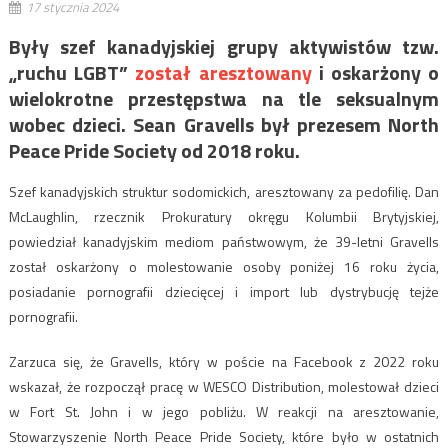
17 stycznia 2024
Były szef kanadyjskiej grupy aktywistów tzw.
„ruchu LGBT”
został aresztowany
i oskarżony o
wielokrotne przestępstwa na tle seksualnym
wobec dzieci. Sean Gravells był prezesem North
Peace Pride Society od 2018 roku.
Szef kanadyjskich struktur sodomickich, aresztowany za pedofilię. Dan
McLaughlin, rzecznik Prokuratury okręgu Kolumbii Brytyjskiej,
powiedział kanadyjskim mediom państwowym, że 39-letni Gravells
został oskarżony o molestowanie osoby poniżej 16 roku życia,
posiadanie pornografii dziecięcej i import lub dystrybucję tejże
pornografii.
Zarzuca się, że Gravells, który w poście na Facebook z 2022 roku
wskazał, że rozpoczął pracę w WESCO Distribution, molestował dzieci
w Fort St. John i w jego pobliżu. W reakcji na aresztowanie,
Stowarzyszenie North Peace Pride Society, które było w ostatnich