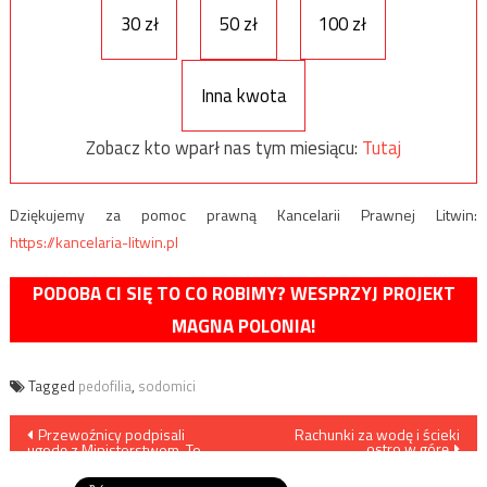
30 zł
50 zł
100 zł
Inna kwota
Zobacz kto wparł nas tym miesiącu:
Tutaj
Dziękujemy za pomoc prawną Kancelarii Prawnej Litwin:
https://kancelaria-litwin.pl
PODOBA CI SIĘ TO CO ROBIMY? WESPRZYJ PROJEKT
MAGNA POLONIA!
Tagged
pedofilia
,
sodomici
Nawigacja
Przewoźnicy podpisali
Rachunki za wodę i ścieki
ostro w górę
ugodę z Ministerstwem. To
wpisu
koniec blokady granicy