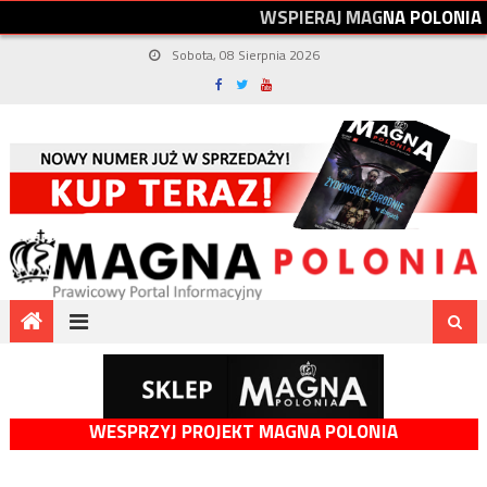
W
S
P
I
E
R
A
J
M
A
G
N
A
P
O
L
O
N
I
A
Sobota, 08 Sierpnia 2026
WESPRZYJ PROJEKT MAGNA POLONIA