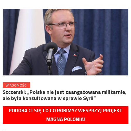
WIADOMOŚCI
Szczerski: „Polska nie jest zaangażowana militarnie,
ale była konsultowana w sprawie Syrii”
PODOBA CI SIĘ TO CO ROBIMY? WESPRZYJ PROJEKT
MAGNA POLONIA!