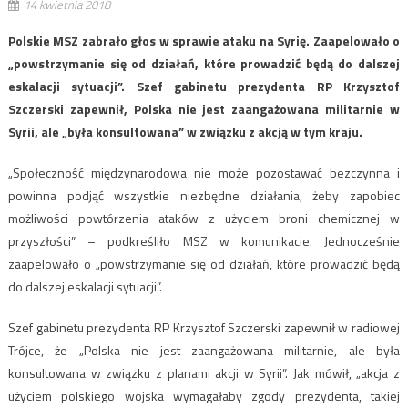
14 kwietnia 2018
Polskie MSZ zabrało głos w sprawie ataku na Syrię. Zaapelowało o
„powstrzymanie się od działań, które prowadzić będą do dalszej
eskalacji sytuacji”. Szef gabinetu prezydenta RP Krzysztof
Szczerski zapewnił, Polska nie jest zaangażowana militarnie w
Syrii, ale „była konsultowana” w związku z akcją w tym kraju.
„Społeczność międzynarodowa nie może pozostawać bezczynna i
powinna podjąć wszystkie niezbędne działania, żeby zapobiec
możliwości powtórzenia ataków z użyciem broni chemicznej w
przyszłości” – podkreśliło MSZ w komunikacie. Jednocześnie
zaapelowało o „powstrzymanie się od działań, które prowadzić będą
do dalszej eskalacji sytuacji”.
Szef gabinetu prezydenta RP Krzysztof Szczerski zapewnił w radiowej
Trójce, że „Polska nie jest zaangażowana militarnie, ale była
konsultowana w związku z planami akcji w Syrii”. Jak mówił, „akcja z
użyciem polskiego wojska wymagałaby zgody prezydenta, takiej