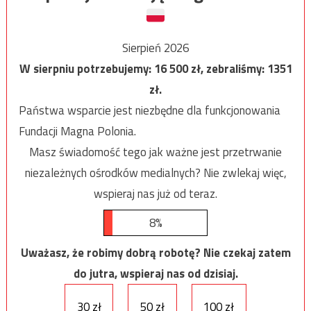
Sierpień 2026
W sierpniu potrzebujemy:
16 500
zł, zebraliśmy:
1351
zł.
Państwa wsparcie jest niezbędne dla funkcjonowania
Fundacji Magna Polonia.
Masz świadomość tego jak ważne jest przetrwanie
niezależnych ośrodków medialnych? Nie zwlekaj więc,
wspieraj nas już od teraz.
8%
Uważasz, że robimy dobrą robotę? Nie czekaj zatem
do jutra, wspieraj nas od dzisiaj.
30 zł
50 zł
100 zł