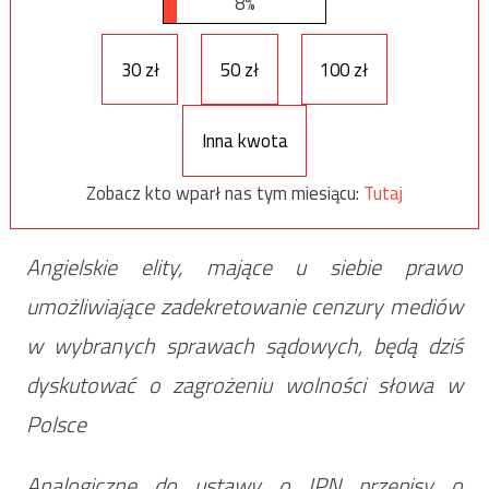
8%
30 zł
50 zł
100 zł
Inna kwota
Zobacz kto wparł nas tym miesiącu:
Tutaj
Angielskie elity, mające u siebie prawo
umożliwiające zadekretowanie cenzury mediów
w wybranych sprawach sądowych, będą dziś
dyskutować o zagrożeniu wolności słowa w
Polsce
Analogiczne do ustawy o IPN przepisy o