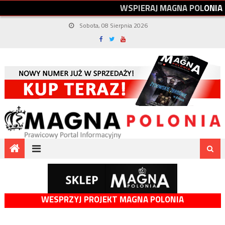
W
S
P
I
E
R
A
J
M
A
G
N
A
P
O
L
O
N
I
A
Sobota, 08 Sierpnia 2026
WESPRZYJ PROJEKT MAGNA POLONIA