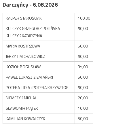
Darczyńcy - 6.08.2026
KACPER STAROŚCIAK
100,00
KULCZYK GRZEGORZ POLIŃSKA i
50,00
KULCZYK KATARZYNA
MARIA KOSTRZEWA
50,00
JERZY T MICHAJŁOWICZ
50,00
KOZIOŁ BOGUSŁAW
35,00
PAWEŁ ŁUKASZ ZIEMIAŃSKI
50,00
POTERA LIDIA i POTERA KRZYSZTOF
50,00
NIEMCZYK MICHAŁ
20,00
SŁAWOMIR PIĄTEK
10,00
KAMIL JAN KOWALCZYK
50,00