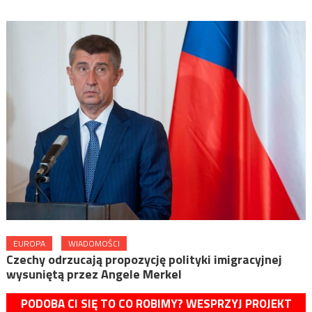
EUROPA
WIADOMOŚCI
Czechy odrzucają propozycję polityki imigracyjnej
wysuniętą przez Angele Merkel
PODOBA CI SIĘ TO CO ROBIMY? WESPRZYJ PROJEKT