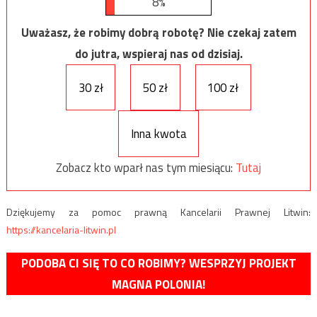
8%
Uważasz, że robimy dobrą robotę? Nie czekaj zatem
do jutra, wspieraj nas od dzisiaj.
30 zł
50 zł
100 zł
Inna kwota
Zobacz kto wparł nas tym miesiącu:
Tutaj
Dziękujemy za pomoc prawną Kancelarii Prawnej Litwin:
https://kancelaria-litwin.pl
PODOBA CI SIĘ TO CO ROBIMY? WESPRZYJ PROJEKT
MAGNA POLONIA!