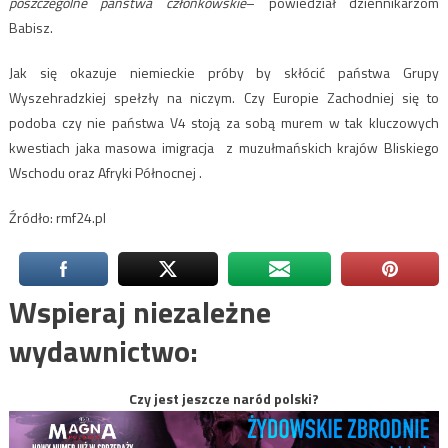
poszczególne państwa członkowskie
– powiedział dziennikarzom
Babisz.
Jak się okazuje niemieckie próby by skłócić państwa Grupy
Wyszehradzkiej spełzły na niczym. Czy Europie Zachodniej się to
podoba czy nie państwa V4 stoją za sobą murem w tak kluczowych
kwestiach jaka masowa imigracja z muzułmańskich krajów Bliskiego
Wschodu oraz Afryki Północnej .
Źródło: rmf24.pl
Wspieraj niezależne
wydawnictwo:
Czy jest jeszcze naród polski?