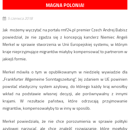
MAGNA POLONIA!
5 czerwca 2018
Jak możemy wyczytać na portalu rmf24.pl premier Czech Andrej Babisz
powiedział, że nie zgadza się z koncepcją kanclerz Niemiec Angeli
Merkel w sprawie stworzenia w Unii Europejskiej systemu, w którym
kraje nieprzyjmujące migrantów miałyby kompensować to partnerom w
jakiejś formie.
Merkel mówiła o tym w opublikowanym w niedzielę wywiadzie dla
„Frankfurter Allgemeine Sonntagszeitung”. Jej zdaniem w UE powinien
powstać elastyczny system azylowy, do którego każdy kraj wnosiłby
wkład na podstawie własnej decyzji, ale porównywalny z innymi
krajami. W rezultacie państwa, które odrzucają przyjmowanie
migrantów, kompensowałyby to w inny w sposób.
Merkel powiedziała, że nie chce porozumienia w sprawie polityki
azylowej narzucać, ale chce znaleźć rozwiązanie, które mogłyby