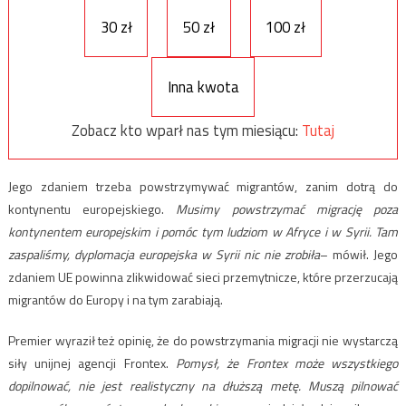
30 zł
50 zł
100 zł
Inna kwota
Zobacz kto wparł nas tym miesiącu:
Tutaj
Jego zdaniem trzeba powstrzymywać migrantów, zanim dotrą do
kontynentu europejskiego.
Musimy powstrzymać migrację poza
kontynentem europejskim i pomóc tym ludziom w Afryce i w Syrii. Tam
zaspaliśmy, dyplomacja europejska w Syrii nic nie zrobiła
– mówił. Jego
zdaniem UE powinna zlikwidować sieci przemytnicze, które przerzucają
migrantów do Europy i na tym zarabiają.
Premier wyraził też opinię, że do powstrzymania migracji nie wystarczą
siły unijnej agencji Frontex.
Pomysł, że Frontex może wszystkiego
dopilnować, nie jest realistyczny na dłuższą metę. Muszą pilnować