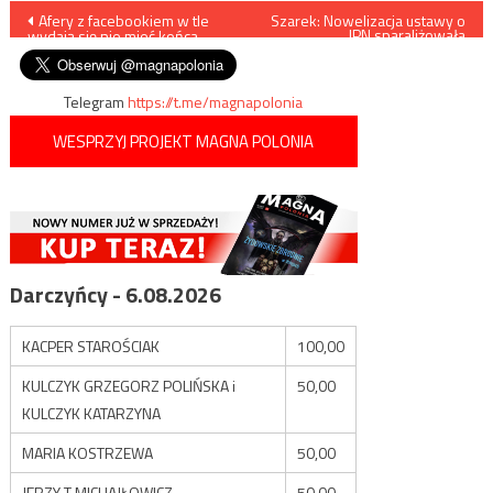
Nawigacja
Afery z facebookiem w tle
Szarek: Nowelizacja ustawy o
IPN sparaliżowała
wydają się nie mieć końca…
„współpracę”
wpisu
międzynarodową Instytutu
Telegram
https://t.me/magnapolonia
WESPRZYJ PROJEKT MAGNA POLONIA
Darczyńcy - 6.08.2026
KACPER STAROŚCIAK
100,00
KULCZYK GRZEGORZ POLIŃSKA i
50,00
KULCZYK KATARZYNA
MARIA KOSTRZEWA
50,00
JERZY T MICHAJŁOWICZ
50,00