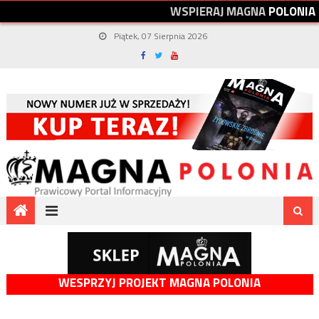
W
S
P
I
E
R
A
J
M
A
G
N
A
P
O
L
O
N
I
A
Piątek, 07 Sierpnia 2026
WESPRZYJ PROJEKT MAGNA POLONIA