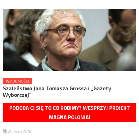
WIADOMOŚCI
Szaleństwo Jana Tomasza Grossa i „Gazety
Wyborczej”
PODOBA CI SIĘ TO CO ROBIMY? WESPRZYJ PROJEKT
MAGNA POLONIA!
8 marca 2018