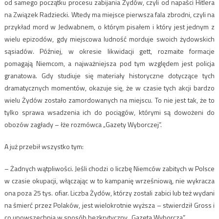
od samego początku procesu zabijania Żydów, czyli od napaści Hitlera
na Związek Radziecki. Wtedy ma miejsce pierwsza fala zbrodni, czyli na
przykład mord w Jedwabnem, o którym pisałem i który jest jednym z
wielu epizodów, gdy miejscowa ludność morduje swoich żydowskich
sąsiadów. Później, w okresie likwidacji gett, rozmaite formacje
pomagają Niemcom, a najważniejsza pod tym względem jest policja
granatowa. Gdy studiuje się materiały historyczne dotyczące tych
dramatycznych momentów, okazuje się, że w czasie tych akcji bardzo
wielu Żydów zostało zamordowanych na miejscu. To nie jest tak, że to
tylko sprawa wsadzenia ich do pociągów, którymi są dowożeni do
obozów zagłady – łże rozmówca „Gazety Wyborczej”.
A już przebił wszystko tym:
– Żadnych wątpliwości. Jeśli chodzi o liczbę Niemców zabitych w Polsce
w czasie okupacji, włączając w to kampanię wrześniową, nie wykracza
ona poza 25 tys. ofiar. Liczba Żydów, którzy zostali zabici lub też wydani
na śmierć przez Polaków, jest wielokrotnie wyższa – stwierdził Gross i
co upowszechnia w sposób bezkrytyczny „Gazeta Wyborcza”.