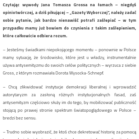
Czytając wywody Jana Tomasza Grossa na łamach – niegdyś
opiniotwórczej, a dziś pikującej – „Gazety Wyborczej”, należy zadać
sobie pytanie, jak bardzo nienawiść potrafi zaślepiać – w tym
przypadku mamy już bowiem do czynienia z takim zaślepieniem,
które całkowicie odbiera rozum.
– Jesteśmy świadkami niepokojącego momentu – ponownie w Polsce
mamy sytuację, że środowisko, które jest u władzy, instrumentalnie
używa antysemityzmu do swoich celów politycznych – wyrzuca z siebie
Gross, z którym rozmawiała Dorota Wysocka-Schnepf.
– Chcą zlikwidować instytucje demokracji liberalnej i wprowadzić
autorytaryzm za zasłoną różnych instytucjonalnych fasad, zaś
antysemityzm częściowo służy im do tego, by mobilizować publiczność
stojącą po prawej stronie spektrum światopoglądowego w Polsce –
bredzi bez sensu.
– Trudno sobie wyobrazić, że ktoś chce dekretować historię za pomocą