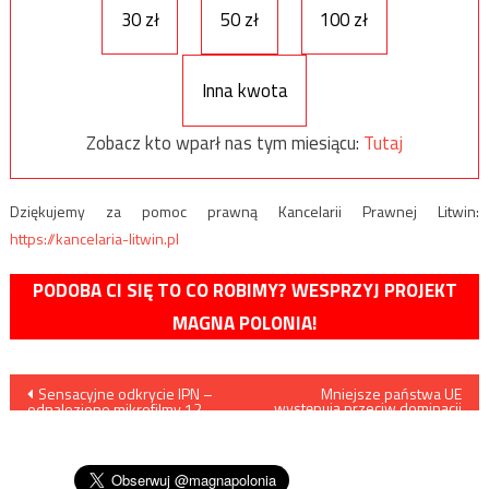
30 zł
50 zł
100 zł
Inna kwota
Zobacz kto wparł nas tym miesiącu:
Tutaj
Dziękujemy za pomoc prawną Kancelarii Prawnej Litwin:
https://kancelaria-litwin.pl
PODOBA CI SIĘ TO CO ROBIMY? WESPRZYJ PROJEKT
MAGNA POLONIA!
Nawigacja
Sensacyjne odkrycie IPN –
Mniejsze państwa UE
występują przeciw dominacji
odnaleziono mikrofilmy 12
Niemiec i Francji
wpisu
tys. teczek tajnych
współpracowników
kontrwywiadu