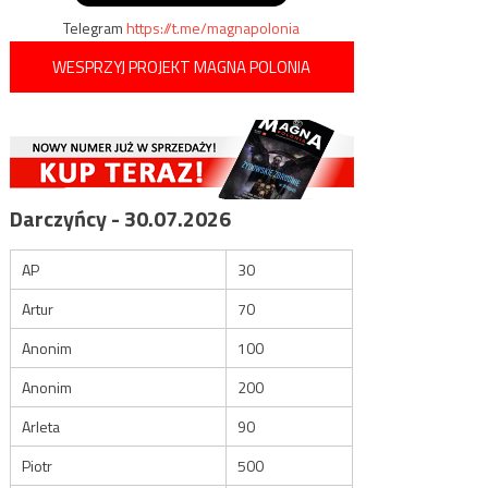
Telegram
https://t.me/magnapolonia
WESPRZYJ PROJEKT MAGNA POLONIA
Darczyńcy - 30.07.2026
AP
30
Artur
70
Anonim
100
Anonim
200
Arleta
90
Piotr
500