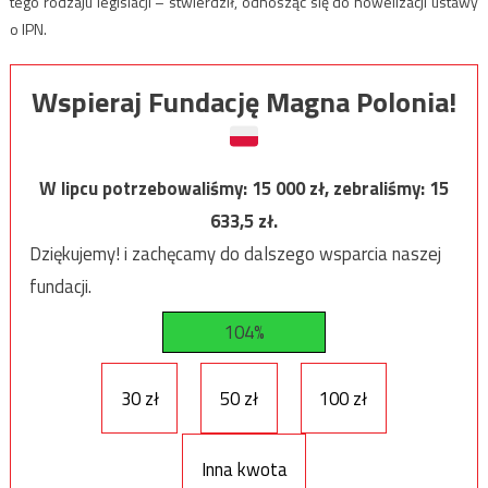
tego rodzaju legislacji – stwierdził, odnosząc się do nowelizacji ustawy
o IPN.
Wspieraj Fundację Magna Polonia!
W lipcu potrzebowaliśmy:
15 000
zł, zebraliśmy:
15
633,5
zł.
Dziękujemy! i zachęcamy do dalszego wsparcia naszej
fundacji.
104%
30 zł
50 zł
100 zł
Inna kwota