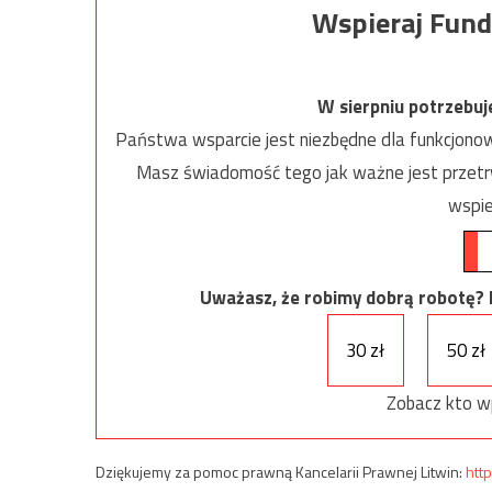
Wspieraj Fund
W sierpniu potrzebu
Państwa wsparcie jest niezbędne dla funkcjonow
Masz świadomość tego jak ważne jest przetrw
wspie
Uważasz, że robimy dobrą robotę? Ni
30 zł
50 zł
Zobacz kto w
Dziękujemy za pomoc prawną Kancelarii Prawnej Litwin:
http