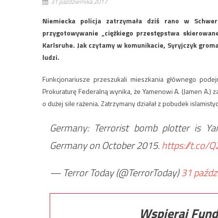
31 października 2017
Niemiecka policja zatrzymała dziś rano w Schweri
przygotowywanie „ciężkiego przestępstwa skierowa
Karlsruhe. Jak czytamy w komunikacie, Syryjczyk groma
ludzi.
Funkcjonariusze przeszukali mieszkania głównego pode
Prokuraturę Federalną wynika, że Yamenowi A. (Jamen A.)
o dużej sile rażenia. Zatrzymany działał z pobudek islamisty
Germany: Terrorist bomb plotter is Y
Germany on October 2015.
https://t.co
— Terror Today (@TerrorToday)
31 paźdz
Wspieraj Fund