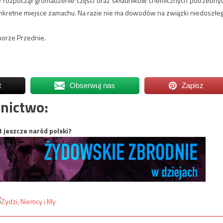
asie rozpoczął gromadzenie części oraz składników chemicznych potrzebny
kretne miejsce zamachu. Na razie nie ma dowodów na związki niedoszłe
morze Przednie.
t
Obserwuj nas
Zapisz
nictwo:
t jeszcze naród polski?