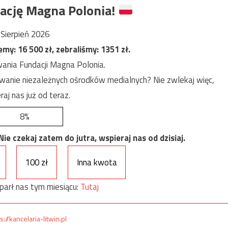
ację Magna Polonia!
Sierpień 2026
jemy:
16 500
zł, zebraliśmy:
1351
zł.
ania Fundacji Magna Polonia.
anie niezależnych ośrodków medialnych? Nie zwlekaj więc,
raj nas już od teraz.
8%
e czekaj zatem do jutra, wspieraj nas od dzisiaj.
100 zł
Inna kwota
parł nas tym miesiącu:
Tutaj
s://kancelaria-litwin.pl