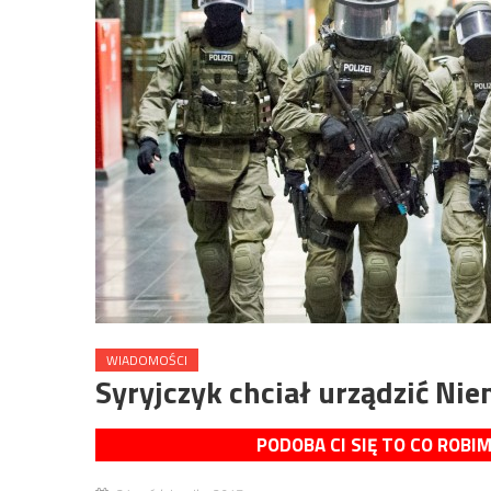
WIADOMOŚCI
Syryjczyk chciał urządzić Ni
PODOBA CI SIĘ TO CO ROBI