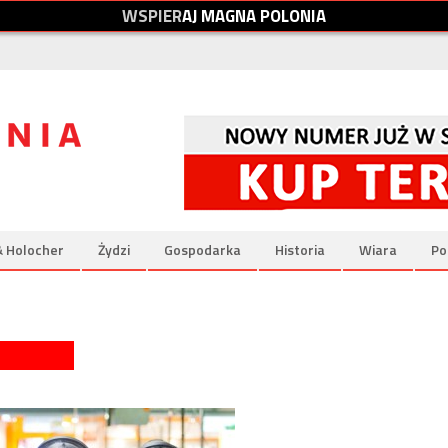
W
S
P
I
E
R
A
J
M
A
G
N
A
P
O
L
O
N
I
A
& Holocher
Żydzi
Gospodarka
Historia
Wiara
Po