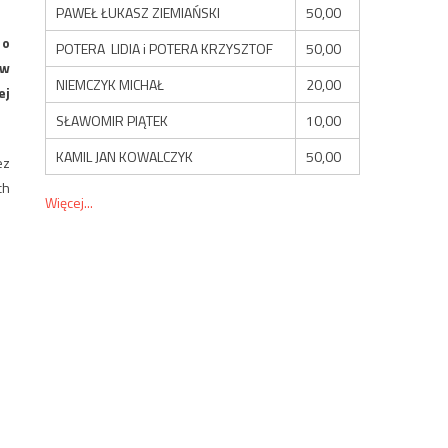
PAWEŁ ŁUKASZ ZIEMIAŃSKI
50,00
 o
POTERA LIDIA i POTERA KRZYSZTOF
50,00
 w
NIEMCZYK MICHAŁ
20,00
ej
SŁAWOMIR PIĄTEK
10,00
KAMIL JAN KOWALCZYK
50,00
ez
ch
Więcej...