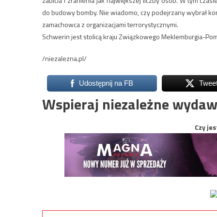
zabicia i zranienia jak największej liczby osób. W tym cz
do budowy bomby. Nie wiadomo, czy podejrzany wybrał kon
zamachowca z organizacjami terrorystycznymi.
Schwerin jest stolicą kraju Związkowego Meklemburgia-Po
/niezalezna.pl/
Udostępnij na FB
Twee
Wspieraj niezależne wydaw
Czy jes