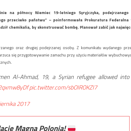
nie na północy Niemiec 19-letniego Syryjczyka, podejrzanego
nego przeciwko państwu” – poinformowała Prokuratura Federalna
dził chemikalia, by skonstruować bombę. Planował zabić jak najwięc
jrzanego oraz drugiej podejrzanej osoby. Z komunikatu wydanego prz
 zarzuca się przygotowywanie zamachu przy użyciu materiałów wybuchowy
cznych.
amen Al-Ahmad, 19, a Syrian refugee allowed into
/Q2qxmw8yDf
pic.twitter.com/sbOIROKZI7
iernika 2017
ację Magna Polonia!