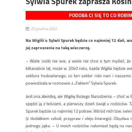
Sylwia Spurek zaprasza Kosi
PODOBA CI SIĘ TO CO ROBI
20 grudnia 2022
Na Wigilii u Sylwii Spurek będzie co najmniej 12 dań, w
jej zaproszenie na taką wieczerzę.
– Wiele osób nie wie, a wiele nie chce o tym myśleć, że 
kilkanaście lat, może w 2040 roku, każda Wigilia będzie 
sektora hodowlanego, co ten sektor robi nam i naszemu 
powiedziała w rozmowie z „Faktem” Sylwia Spurek.
Jest ona ateistką, ale Wigilię Bożego Narodzenia – choć w 
spędzi ją z teściami, a pierwszy dzień świąt u rodziców. 
Spurek będzie co najmniej 12 potraw. Wśród nich tzw. sele
(z dodatkiem cebuli, przypraw i oleju lnianego). Obydwa
jednego jajka. – U moich rodziców natomiast będą na nas