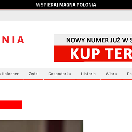
W
S
P
I
E
R
A
J
M
A
G
N
A
P
O
L
O
N
I
A
& Holocher
Żydzi
Gospodarka
Historia
Wiara
Po