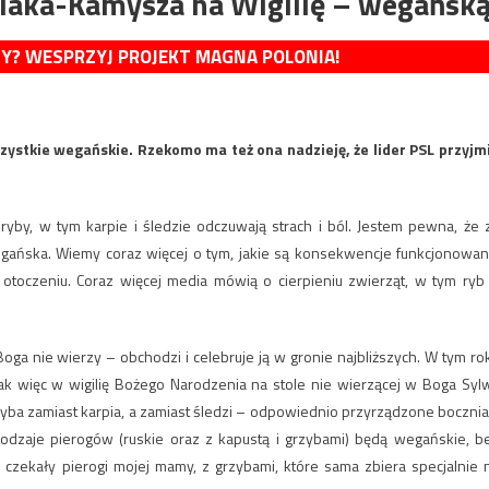
niaka-Kamysza na Wigilię – wegańsk
MY? WESPRZYJ PROJEKT MAGNA POLONIA!
szystkie wegańskie. Rzekomo ma też ona nadzieję, że lider PSL przyjm
ryby, w tym karpie i śledzie odczuwają strach i ból. Jestem pewna, że 
wegańska. Wiemy coraz więcej o tym, jakie są konsekwencje funkcjonowan
otoczeniu. Coraz więcej media mówią o cierpieniu zwierząt, w tym ryb
Boga nie wierzy – obchodzi i celebruje ją w gronie najbliższych. W tym ro
Tak więc w wigilię Bożego Narodzenia na stole nie wierzącej w Boga Sylw
ryba zamiast karpia, a zamiast śledzi – odpowiednio przyrządzone bocznia
 rodzaje pierogów (ruskie oraz z kapustą i grzybami) będą wegańskie, b
 czekały pierogi mojej mamy, z grzybami, które sama zbiera specjalnie 