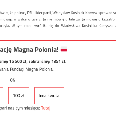
iła, że politycy PSL i lider partii, Władysław Kosiniak-Kamysz sprowadza
, mówiąc o walce o talerz. Ja nie mówię o talerzu. Ja mówię o katastrof
naczyła. W tym roku zwróciła się do Władysława Kosiniaka-Kamysza 
ację Magna Polonia!
jemy:
16 500
zł, zebraliśmy:
1351
zł.
ania Fundacji Magna Polonia.
8%
100 zł
Inna kwota
parł nas tym miesiącu:
Tutaj