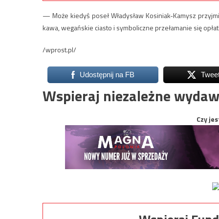
— Może kiedyś poseł Władysław Kosiniak-Kamysz przyjmie 
kawa, wegańskie ciasto i symboliczne przełamanie się opła
/wprost.pl/
Udostępnij na FB
Twee
Wspieraj niezależne wydaw
Czy jes