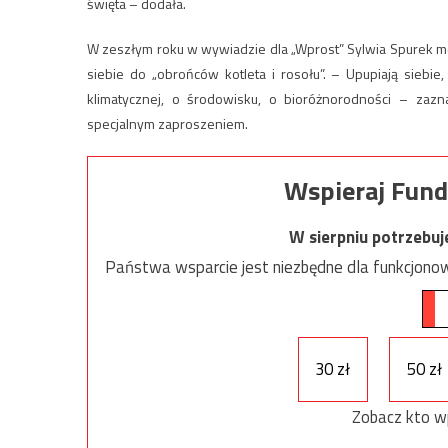
święta – dodała.
W zeszłym roku w wywiadzie dla „Wprost” Sylwia Spurek mów
siebie do „obrońców kotleta i rosołu”. – Upupiają siebie
klimatycznej, o środowisku, o bioróżnorodności – zaz
specjalnym zaproszeniem.
Wspieraj Fund
W sierpniu potrzebu
Państwa wsparcie jest niezbędne dla funkcjonow
30 zł
50 zł
Zobacz kto w