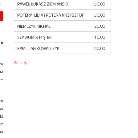
ą
PAWEŁ ŁUKASZ ZIEMIAŃSKI
50,00
POTERA LIDIA i POTERA KRZYSZTOF
50,00
NIEMCZYK MICHAŁ
20,00
SŁAWOMIR PIĄTEK
10,00
ie
KAMIL JAN KOWALCZYK
50,00
Więcej...
za
ia
 –
ku
ii
ki
ez
na