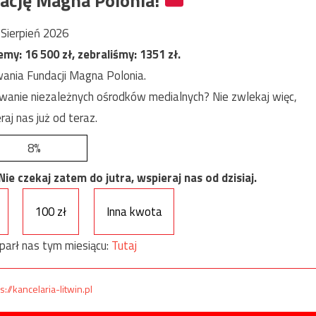
ację Magna Polonia!
Sierpień 2026
jemy:
16 500
zł, zebraliśmy:
1351
zł.
ania Fundacji Magna Polonia.
anie niezależnych ośrodków medialnych? Nie zwlekaj więc,
raj nas już od teraz.
8%
e czekaj zatem do jutra, wspieraj nas od dzisiaj.
100 zł
Inna kwota
parł nas tym miesiącu:
Tutaj
s://kancelaria-litwin.pl