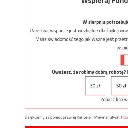
Wspieraj Fund
W sierpniu potrzebu
Państwa wsparcie jest niezbędne dla funkcjonow
Masz świadomość tego jak ważne jest przetrw
wspie
Uważasz, że robimy dobrą robotę? Ni
30 zł
50 zł
Zobacz kto w
Dziękujemy za pomoc prawną Kancelarii Prawnej Litwin:
http