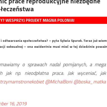
nić prace reprodukcyjne niezbędne
ołeczeństwa
MY? WESPRZYJ PROJEKT MAGNA POLONIA!
 i odtwarzania społeczeństwa? – pyta Sylwia Spurek. Teraz już wiem
cji seksualnej – ona ewidentnie musi mieć w tej dziedzinie poważ
zmawiamy o sprawach nadal pomijanych, a mega
h jak np. nieodpłatna praca. Jak wyceniać, jak
trzymamstronekobiet
@MichalBoni
@boska_matka
ber 16, 2019