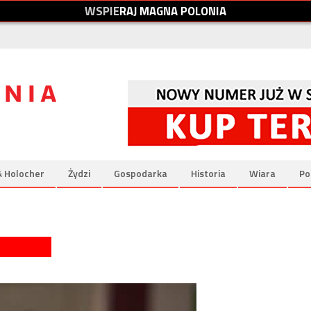
W
S
P
I
E
R
A
J
M
A
G
N
A
P
O
L
O
N
I
A
& Holocher
Żydzi
Gospodarka
Historia
Wiara
Po