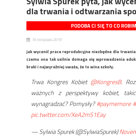
Sylwia Spurek pyta, jak wyce
dla trwania i odtwarzania sp
PODOBA CI SIĘ TO CO ROBI
16 listopada 2019
jak wycenić prace reprodukcyjne niezbędne dla trwania
czemu ona tak usilnie domaga się wprowadzenia eduka
braki i najwyraźniej uważa, że to wina szkoły.
Trwa Kongres Kobiet
@KongresB
. Ro
ważnych z perspektywy kobiet, takic
wynagradzać? Pomysły?
#paymemore
#
pic.twitter.com/XeA2mS1Eay
— Sylwia Spurek (@SylwiaSpurek)
Novem