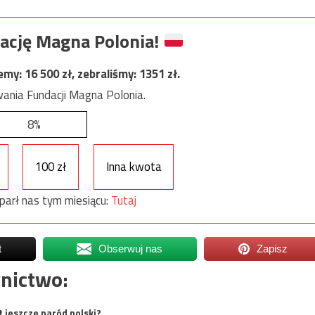
ację Magna Polonia!
jemy:
16 500
zł, zebraliśmy:
1351
zł.
ania Fundacji Magna Polonia.
8%
100 zł
Inna kwota
parł nas tym miesiącu:
Tutaj
t
Obserwuj nas
Zapisz
nictwo:
t jeszcze naród polski?