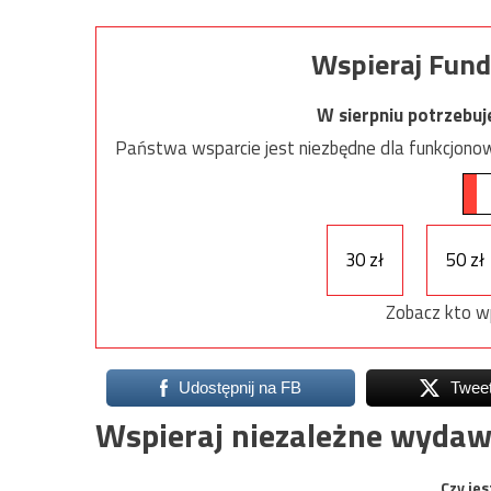
Wspieraj Fund
W sierpniu potrzebu
Państwa wsparcie jest niezbędne dla funkcjonow
30 zł
50 zł
Zobacz kto w
Udostępnij na FB
Twee
Wspieraj niezależne wydaw
Czy jes