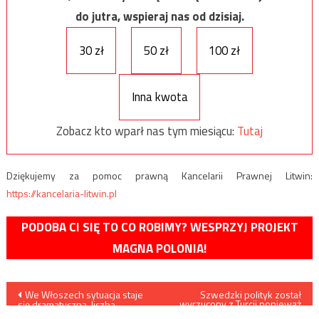
do jutra, wspieraj nas od dzisiaj.
30 zł
50 zł
100 zł
Inna kwota
Zobacz kto wparł nas tym miesiącu:
Tutaj
Dziękujemy za pomoc prawną Kancelarii Prawnej Litwin:
https://kancelaria-litwin.pl
PODOBA CI SIĘ TO CO ROBIMY? WESPRZYJ PROJEKT
MAGNA POLONIA!
Nawigacja
We Włoszech sytuacja staje
Szwedzki polityk został
wyrzucony z Turcji ponieważ
się dramatyczna, liczba
rozdawał na ulicy ulotki
zarażonych koronawirusem