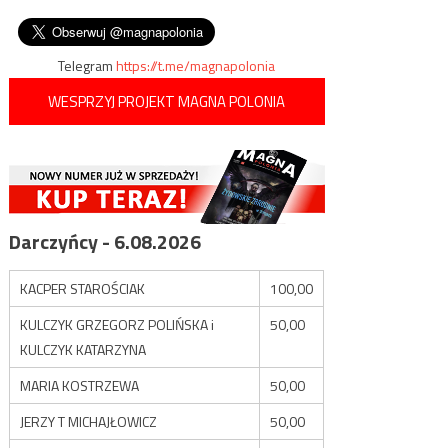
wpisu
zniechęcające ludzi do
zbliża się do sześciu tysięcy
imigracji
Telegram
https://t.me/magnapolonia
WESPRZYJ PROJEKT MAGNA POLONIA
Darczyńcy - 6.08.2026
KACPER STAROŚCIAK
100,00
KULCZYK GRZEGORZ POLIŃSKA i
50,00
KULCZYK KATARZYNA
MARIA KOSTRZEWA
50,00
JERZY T MICHAJŁOWICZ
50,00