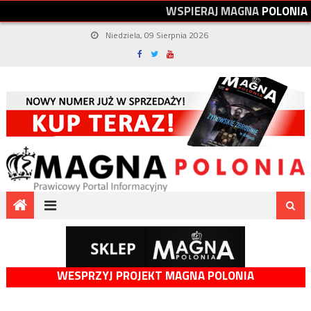
W
S
P
I
E
R
A
J
M
A
G
N
A
P
O
L
O
N
I
A
Niedziela, 09 Sierpnia 2026
WESPRZYJ PROJEKT MAGNA POLONIA