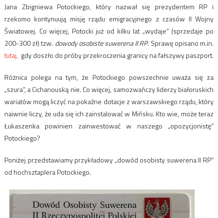
Jana Zbigniewa Potockiego, który nazwał się prezydentem RP i
rzekomo kontynuują misję rządu emigracyjnego z czasów II Wojny
Światowej. Co więcej, Potocki już od kilku lat „wydaje” (sprzedaje po
200-300 zł) tzw.
dowody osobiste suwerena II RP
. Sprawę opisano m.in.
tutaj,
gdy doszło do próby przekroczenia granicy na fałszywy paszport.
Różnica polega na tym, że Potockiego powszechnie uważa się za
„szura”, a Cichanouską nie. Co więcej, samozwańczy liderzy białoruskich
wariatów mogą liczyć na pokaźne dotacje z warszawskiego rządu, który
naiwnie liczy, że uda się ich zainstalować w Mińsku. Kto wie, może teraz
Łukaszenka powinien zainwestować w naszego „opozycjonistę”
Potockiego?
Poniżej przedstawiamy przykładowy „dowód osobisty suwerena II RP”
od hochsztaplera Potockiego.