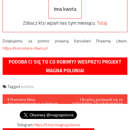
Inna kwota
Zobacz kto wparł nas tym miesiącu:
Tutaj
Dziękujemy za pomoc prawną Kancelarii Prawnej Litwin:
https://kancelaria-litwin.pl
PODOBA CI SIĘ TO CO ROBIMY? WESPRZYJ PROJEKT
MAGNA POLONIA!
Tagged
polityka
Nawigacja
Premiera filmu
Ukraińcy podawali się za
policjantów. Oszukali starsze
dokumentalnego o wybitnym
osoby na ponad 300 tys. zł
wpisu
Polaku, Romanie Rybarskim
Telegram
https://t.me/magnapolonia