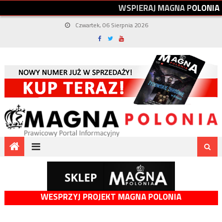
W
S
P
I
E
R
A
J
M
A
G
N
A
P
O
L
O
N
I
A
Czwartek, 06 Sierpnia 2026
WESPRZYJ PROJEKT MAGNA POLONIA