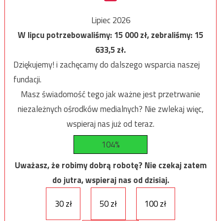
Lipiec 2026
W lipcu potrzebowaliśmy:
15 000
zł, zebraliśmy:
15
633,5
zł.
Dziękujemy! i zachęcamy do dalszego wsparcia naszej
fundacji.
Masz świadomość tego jak ważne jest przetrwanie
niezależnych ośrodków medialnych? Nie zwlekaj więc,
wspieraj nas już od teraz.
104%
Uważasz, że robimy dobrą robotę? Nie czekaj zatem
do jutra, wspieraj nas od dzisiaj.
30 zł
50 zł
100 zł