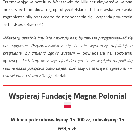
Przemawiając w hotelu w Warszawie do kilkuset aktywistów, w tym
niezależnych mediów i grup obywatelskich, Tichanowska wezwała
zagraniczne siły opozycyjne do zjednoczenia się i wsparcia powstania
ruchu „Nowa Białoruś”.
-Niestety, ostatnie trzy lata nauczyły nas, by zawsze przygotowywać się
na najgorsze. Przyzwyczailiśmy się, że nie wystarczy najsilniejsze
pragnienie, by zmienić zgniły system
– powiedziała na spotkaniu
opozycji.
-Jesteśmy przyzwyczajeni do tego, że ze względu na politykę
reżimu nasza pokojowa Białoruś jest dziś nazywana krajem agresorem –
i stawiana na równi z Rosją –
dodała.
Wspieraj Fundację Magna Polonia!
W lipcu potrzebowaliśmy:
15 000
zł, zebraliśmy:
15
633,5
zł.