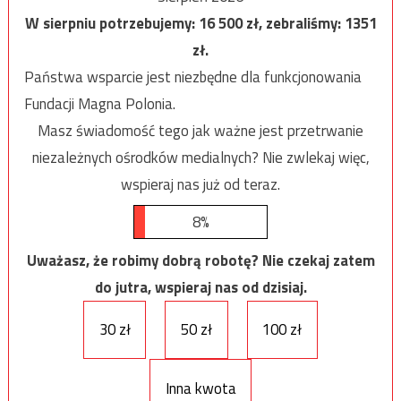
W sierpniu potrzebujemy:
16 500
zł, zebraliśmy:
1351
zł.
Państwa wsparcie jest niezbędne dla funkcjonowania
Fundacji Magna Polonia.
Masz świadomość tego jak ważne jest przetrwanie
niezależnych ośrodków medialnych? Nie zwlekaj więc,
wspieraj nas już od teraz.
8%
Uważasz, że robimy dobrą robotę? Nie czekaj zatem
do jutra, wspieraj nas od dzisiaj.
30 zł
50 zł
100 zł
Inna kwota