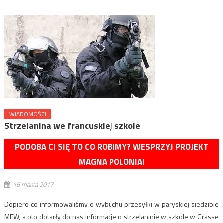
WIADOMOŚCI
Strzelanina we francuskiej szkole
PODOBA CI SIĘ TO CO ROBIMY? WESPRZYJ PROJEKT
MAGNA POLONIA!
16 marca 2017
Dopiero co informowaliśmy o wybuchu przesyłki w paryskiej siedzibie
MFW, a oto dotarły do nas informacje o strzelaninie w szkole w Grasse