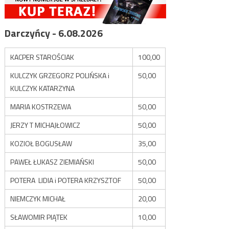
Darczyńcy - 6.08.2026
KACPER STAROŚCIAK
100,00
KULCZYK GRZEGORZ POLIŃSKA i
50,00
KULCZYK KATARZYNA
MARIA KOSTRZEWA
50,00
JERZY T MICHAJŁOWICZ
50,00
KOZIOŁ BOGUSŁAW
35,00
PAWEŁ ŁUKASZ ZIEMIAŃSKI
50,00
POTERA LIDIA i POTERA KRZYSZTOF
50,00
NIEMCZYK MICHAŁ
20,00
SŁAWOMIR PIĄTEK
10,00