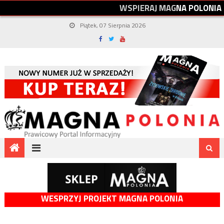
W
S
P
I
E
R
A
J
M
A
G
N
A
P
O
L
O
N
I
A
Piątek, 07 Sierpnia 2026
WESPRZYJ PROJEKT MAGNA POLONIA