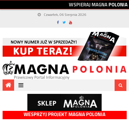
W
S
P
I
E
R
A
J
M
A
G
N
A
P
O
L
O
N
I
A
Czwartek, 06 Sierpnia 2026
WESPRZYJ PROJEKT MAGNA POLONIA