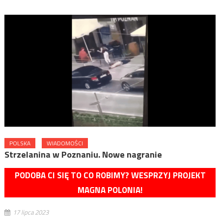
POLSKA
WIADOMOŚCI
Strzelanina w Poznaniu. Nowe nagranie
PODOBA CI SIĘ TO CO ROBIMY? WESPRZYJ PROJEKT
MAGNA POLONIA!
17 lipca 2023