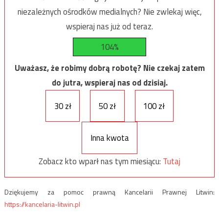
niezależnych ośrodków medialnych? Nie zwlekaj więc,
wspieraj nas już od teraz.
104%
Uważasz, że robimy dobrą robotę? Nie czekaj zatem
do jutra, wspieraj nas od dzisiaj.
30 zł
50 zł
100 zł
Inna kwota
Zobacz kto wparł nas tym miesiącu:
Tutaj
Dziękujemy za pomoc prawną Kancelarii Prawnej Litwin:
https://kancelaria-litwin.pl