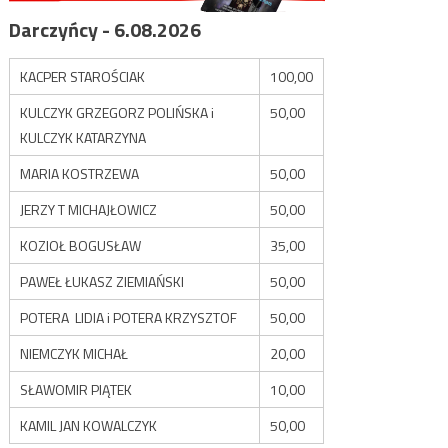
Darczyńcy - 6.08.2026
KACPER STAROŚCIAK
100,00
KULCZYK GRZEGORZ POLIŃSKA i
50,00
KULCZYK KATARZYNA
MARIA KOSTRZEWA
50,00
JERZY T MICHAJŁOWICZ
50,00
KOZIOŁ BOGUSŁAW
35,00
PAWEŁ ŁUKASZ ZIEMIAŃSKI
50,00
POTERA LIDIA i POTERA KRZYSZTOF
50,00
NIEMCZYK MICHAŁ
20,00
SŁAWOMIR PIĄTEK
10,00
KAMIL JAN KOWALCZYK
50,00