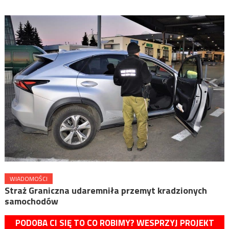
WIADOMOŚCI
Straż Graniczna udaremniła przemyt kradzionych
samochodów
PODOBA CI SIĘ TO CO ROBIMY? WESPRZYJ PROJEKT