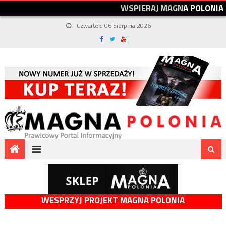
W
S
P
I
E
R
A
J
M
A
G
N
A
P
O
L
O
N
I
A
Czwartek, 06 Sierpnia 2026
WESPRZYJ PROJEKT MAGNA POLONIA