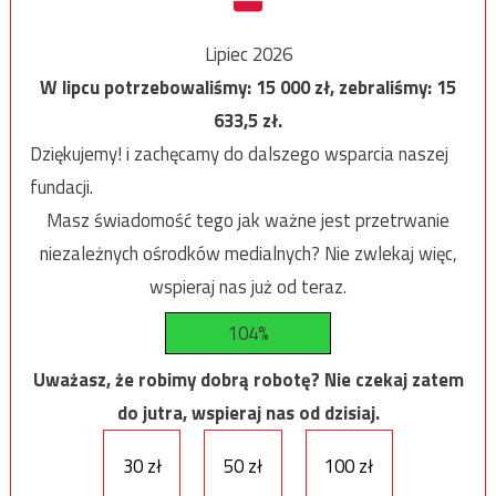
Lipiec 2026
W lipcu potrzebowaliśmy:
15 000
zł, zebraliśmy:
15
633,5
zł.
Dziękujemy! i zachęcamy do dalszego wsparcia naszej
fundacji.
Masz świadomość tego jak ważne jest przetrwanie
niezależnych ośrodków medialnych? Nie zwlekaj więc,
wspieraj nas już od teraz.
104%
Uważasz, że robimy dobrą robotę? Nie czekaj zatem
do jutra, wspieraj nas od dzisiaj.
30 zł
50 zł
100 zł