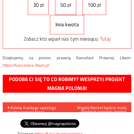
30 zł
50 zł
100 zł
Inna kwota
Zobacz kto wparł nas tym miesiącu:
Tutaj
Dziękujemy za pomoc prawną Kancelarii Prawnej Litwin:
https://kancelaria-litwin.pl
PODOBA CI SIĘ TO CO ROBIMY? WESPRZYJ PROJEKT
MAGNA POLONIA!
Nawigacja
Kaleta: Każdego sędziego
Angela Merkel będzie miała
fundację swojego imienia
można nazwać teraz
zajmującą się migracją?
wpisu
bezkarnie „debilem”
Telegram
https://t.me/magnapolonia