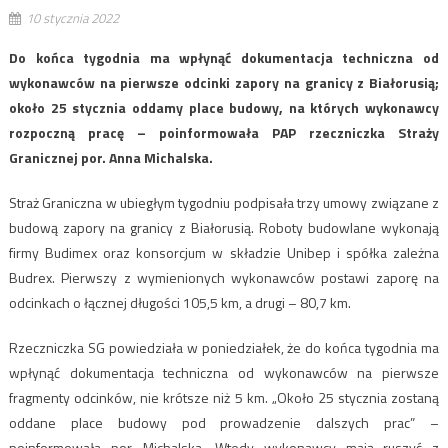
10 stycznia 2022
Do końca tygodnia ma wpłynąć dokumentacja techniczna od
wykonawców na pierwsze odcinki zapory na granicy z Białorusią;
około 25 stycznia oddamy place budowy, na których wykonawcy
rozpoczną pracę – poinformowała PAP rzeczniczka Straży
Granicznej por. Anna Michalska.
Straż Graniczna w ubiegłym tygodniu podpisała trzy umowy związane z
budową zapory na granicy z Białorusią. Roboty budowlane wykonają
firmy Budimex oraz konsorcjum w składzie Unibep i spółka zależna
Budrex. Pierwszy z wymienionych wykonawców postawi zaporę na
odcinkach o łącznej długości 105,5 km, a drugi – 80,7 km.
Rzeczniczka SG powiedziała w poniedziałek, że do końca tygodnia ma
wpłynąć dokumentacja techniczna od wykonawców na pierwsze
fragmenty odcinków, nie krótsze niż 5 km. „Około 25 stycznia zostaną
oddane place budowy pod prowadzenie dalszych prac” –
poinformowała por. Michalska. Wtedy wykonawcy mają ruszyć z