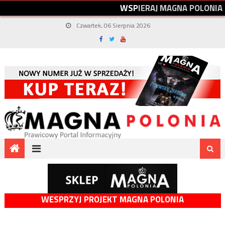
W
S
P
I
E
R
A
J
M
A
G
N
A
P
O
L
O
N
I
A
Czwartek, 06 Sierpnia 2026
WESPRZYJ PROJEKT MAGNA POLONIA