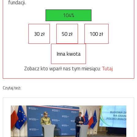
fundacji.
104%
30 zł
50 zł
100 zł
Inna kwota
Zobacz kto wparł nas tym miesiącu:
Tutaj
Czytaj też: