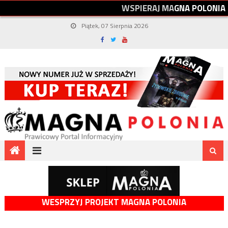
W
S
P
I
E
R
A
J
M
A
G
N
A
P
O
L
O
N
I
A
Piątek, 07 Sierpnia 2026
WESPRZYJ PROJEKT MAGNA POLONIA