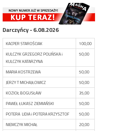
Darczyńcy - 6.08.2026
KACPER STAROŚCIAK
100,00
KULCZYK GRZEGORZ POLIŃSKA i
50,00
KULCZYK KATARZYNA
MARIA KOSTRZEWA
50,00
JERZY T MICHAJŁOWICZ
50,00
KOZIOŁ BOGUSŁAW
35,00
PAWEŁ ŁUKASZ ZIEMIAŃSKI
50,00
POTERA LIDIA i POTERA KRZYSZTOF
50,00
NIEMCZYK MICHAŁ
20,00