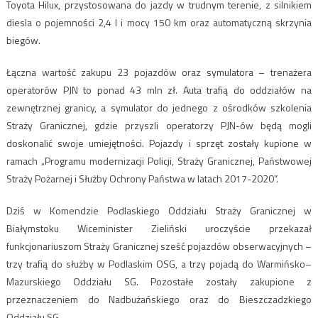
Toyota Hilux, przystosowana do jazdy w trudnym terenie, z silnikiem
diesla o pojemności 2,4 l i mocy 150 km oraz automatyczną skrzynia
biegów.
Łączna wartość zakupu 23 pojazdów oraz symulatora – trenażera
operatorów PJN to ponad 43 mln zł. Auta trafią do oddziałów na
zewnętrznej granicy, a symulator do jednego z ośrodków szkolenia
Straży Granicznej, gdzie przyszli operatorzy PJN-ów będą mogli
doskonalić swoje umiejętności. Pojazdy i sprzęt zostały kupione w
ramach „Programu modernizacji Policji, Straży Granicznej, Państwowej
Straży Pożarnej i Służby Ochrony Państwa w latach 2017-2020”.
Dziś w Komendzie Podlaskiego Oddziału Straży Granicznej w
Białymstoku Wiceminister Zieliński uroczyście przekazał
funkcjonariuszom Straży Granicznej sześć pojazdów obserwacyjnych –
trzy trafią do służby w Podlaskim OSG, a trzy pojadą do Warmińsko–
Mazurskiego Oddziału SG. Pozostałe zostały zakupione z
przeznaczeniem do Nadbużańskiego oraz do Bieszczadzkiego
Oddziału SG.