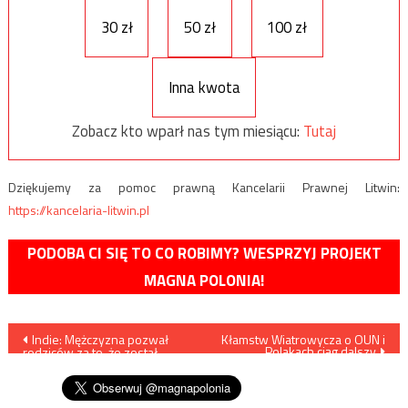
30 zł
50 zł
100 zł
Inna kwota
Zobacz kto wparł nas tym miesiącu:
Tutaj
Dziękujemy za pomoc prawną Kancelarii Prawnej Litwin:
https://kancelaria-litwin.pl
PODOBA CI SIĘ TO CO ROBIMY? WESPRZYJ PROJEKT
MAGNA POLONIA!
Nawigacja
Indie: Mężczyzna pozwał
Kłamstw Wiatrowycza o OUN i
Polakach ciąg dalszy
rodziców za to, że został
wpisu
przez nich spłodzony…