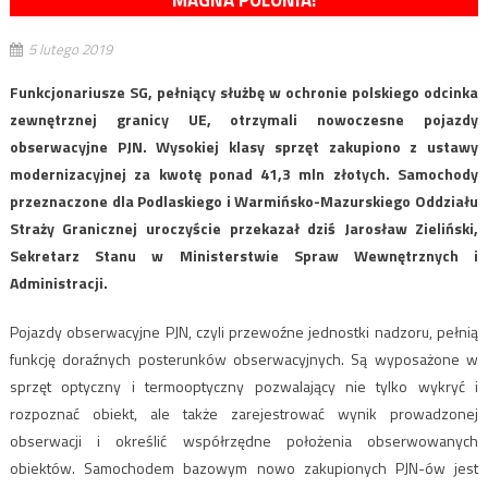
MAGNA POLONIA!
5 lutego 2019
Funkcjonariusze SG, pełniący służbę w ochronie polskiego odcinka
zewnętrznej granicy UE, otrzymali nowoczesne pojazdy
obserwacyjne PJN. Wysokiej klasy sprzęt zakupiono z ustawy
modernizacyjnej za kwotę ponad 41,3 mln złotych. Samochody
przeznaczone dla Podlaskiego i Warmińsko-Mazurskiego Oddziału
Straży Granicznej uroczyście przekazał dziś Jarosław Zieliński,
Sekretarz Stanu w Ministerstwie Spraw Wewnętrznych i
Administracji.
Pojazdy obserwacyjne PJN, czyli przewoźne jednostki nadzoru, pełnią
funkcję doraźnych posterunków obserwacyjnych. Są wyposażone w
sprzęt optyczny i termooptyczny pozwalający nie tylko wykryć i
rozpoznać obiekt, ale także zarejestrować wynik prowadzonej
obserwacji i określić współrzędne położenia obserwowanych
obiektów. Samochodem bazowym nowo zakupionych PJN-ów jest