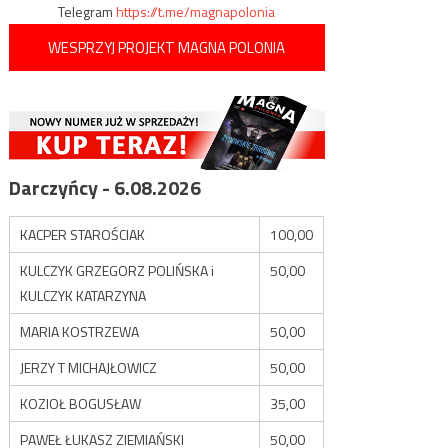
Telegram
https://t.me/magnapolonia
WESPRZYJ PROJEKT MAGNA POLONIA
Darczyńcy - 6.08.2026
KACPER STAROŚCIAK
100,00
KULCZYK GRZEGORZ POLIŃSKA i
50,00
KULCZYK KATARZYNA
MARIA KOSTRZEWA
50,00
JERZY T MICHAJŁOWICZ
50,00
KOZIOŁ BOGUSŁAW
35,00
PAWEŁ ŁUKASZ ZIEMIAŃSKI
50,00