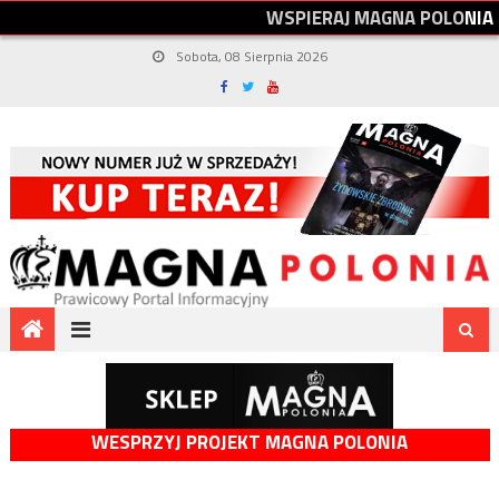
W
S
P
I
E
R
A
J
M
A
G
N
A
P
O
L
O
N
I
A
Sobota, 08 Sierpnia 2026
WESPRZYJ PROJEKT MAGNA POLONIA