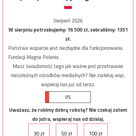
Sierpień 2026
W sierpniu potrzebujemy:
16 500
zł, zebraliśmy:
1351
zł.
Państwa wsparcie jest niezbędne dla funkcjonowania
Fundacji Magna Polonia.
Masz świadomość tego jak ważne jest przetrwanie
niezależnych ośrodków medialnych? Nie zwlekaj więc,
wspieraj nas już od teraz.
8%
Uważasz, że robimy dobrą robotę? Nie czekaj zatem
do jutra, wspieraj nas od dzisiaj.
30 zł
50 zł
100 zł