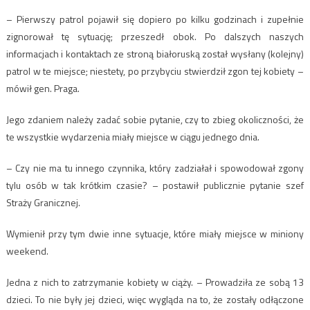
– Pierwszy patrol pojawił się dopiero po kilku godzinach i zupełnie
zignorował tę sytuację; przeszedł obok. Po dalszych naszych
informacjach i kontaktach ze stroną białoruską został wysłany (kolejny)
patrol w te miejsce; niestety, po przybyciu stwierdził zgon tej kobiety –
mówił gen. Praga.
Jego zdaniem należy zadać sobie pytanie, czy to zbieg okoliczności, że
te wszystkie wydarzenia miały miejsce w ciągu jednego dnia.
– Czy nie ma tu innego czynnika, który zadziałał i spowodował zgony
tylu osób w tak krótkim czasie? – postawił publicznie pytanie szef
Straży Granicznej.
Wymienił przy tym dwie inne sytuacje, które miały miejsce w miniony
weekend.
Jedna z nich to zatrzymanie kobiety w ciąży. – Prowadziła ze sobą 13
dzieci. To nie były jej dzieci, więc wygląda na to, że zostały odłączone