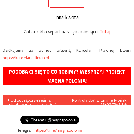
Inna kwota
Zobacz kto wparł nas tym miesiącu:
Tutaj
Dziękujemy za pomoc prawną Kancelarii Prawnej Litwin:
https://kancelaria-litwin.pl
PODOBA CI SIĘ TO CO ROBIMY? WESPRZYJ PROJEKT
MAGNA POLONIA!
Nawigacja
Od początku września
Kontrola CBA w Gminie Płońsk
zakończyła się
odnotowano już przeszło 4
zawiadomieniem do
wpisu
tys. prób nielegalnego
prokuratury
przekroczenia granicy
Telegram
https://t.me/magnapolonia