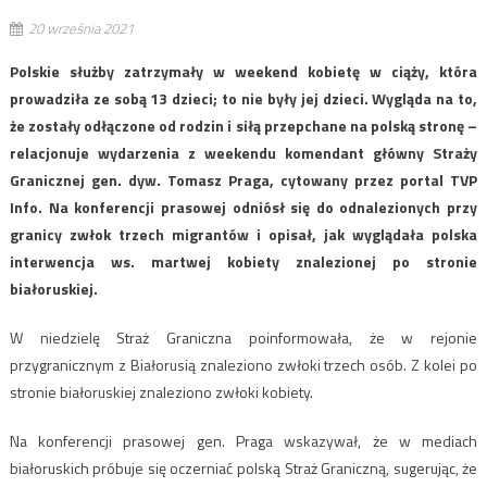
20 września 2021
Polskie służby zatrzymały w weekend kobietę w ciąży, która
prowadziła ze sobą 13 dzieci; to nie były jej dzieci. Wygląda na to,
że zostały odłączone od rodzin i siłą przepchane na polską stronę –
relacjonuje wydarzenia z weekendu komendant główny Straży
Granicznej gen. dyw. Tomasz Praga, cytowany przez portal TVP
Info. Na konferencji prasowej odniósł się do odnalezionych przy
granicy zwłok trzech migrantów i opisał, jak wyglądała polska
interwencja ws. martwej kobiety znalezionej po stronie
białoruskiej.
W niedzielę Straż Graniczna poinformowała, że w rejonie
przygranicznym z Białorusią znaleziono zwłoki trzech osób. Z kolei po
stronie białoruskiej znaleziono zwłoki kobiety.
Na konferencji prasowej gen. Praga wskazywał, że w mediach
białoruskich próbuje się oczerniać polską Straż Graniczną, sugerując, że