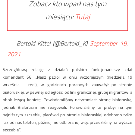
Zobacz kto wparł nas tym
miesiącu:
Tutaj
— Bertold Kittel (@Bertold_K)
September 19,
2021
Szczegółową relację z działań polskich funkcjonariuszy zdał
komendant SG: „Nasz patrol w dniu wczorajszym (niedziela 19
września – red.), w godzinach porannych zauważył po stronie
białoruskiej, w pewnej odległości od linii granicznej, grupę migrantów, a
obok leżącą kobietę. Powiadomiliśmy natychmiast stronę białoruską,
jednak Białorusini nie reagowali. Ponawialiśmy te próby: na tym
najniższym szczeblu, placówki po stronie białoruskiej odebrano tylko
raz od nas telefon, później nie odbierano, więc przeszliśmy na wyższe
szczeble”.