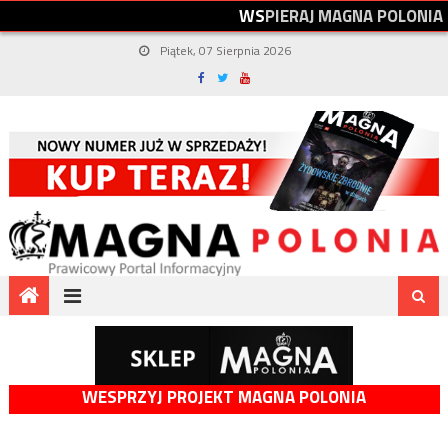
W
S
P
I
E
R
A
J
M
A
G
N
A
P
O
L
O
N
I
A
Piątek, 07 Sierpnia 2026
WESPRZYJ PROJEKT MAGNA POLONIA