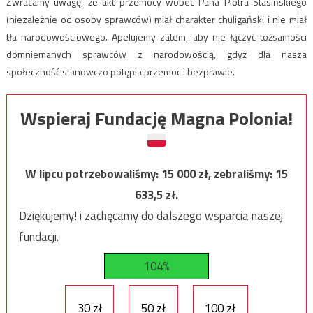
Zwracamy uwagę, że akt przemocy wobec Pana Piotra Stasińskiego
(niezależnie od osoby sprawców) miał charakter chuligański i nie miał
tła narodowościowego. Apelujemy zatem, aby nie łączyć tożsamości
domniemanych sprawców z narodowością, gdyż dla nasza
społeczność stanowczo potępia przemoc i bezprawie.
Wspieraj Fundację Magna Polonia!
W lipcu potrzebowaliśmy:
15 000
zł, zebraliśmy:
15
633,5
zł.
Dziękujemy! i zachęcamy do dalszego wsparcia naszej
fundacji.
104%
30 zł
50 zł
100 zł