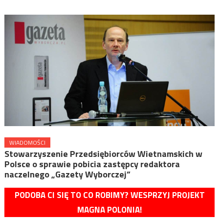
WIADOMOŚCI
Stowarzyszenie Przedsiębiorców Wietnamskich w
Polsce o sprawie pobicia zastępcy redaktora
naczelnego „Gazety Wyborczej”
PODOBA CI SIĘ TO CO ROBIMY? WESPRZYJ PROJEKT
MAGNA POLONIA!