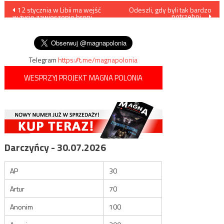
Nawigacja
12 stycznia w Libii ma wejść
Odeszli, gdy byli tak bardzo
potrzebni…
w życie zawieszenie broni
wpisu
uzgodnione przez Putina i
Erdogana
Telegram
https://t.me/magnapolonia
WESPRZYJ PROJEKT MAGNA POLONIA
Darczyńcy - 30.07.2026
AP
30
Artur
70
Anonim
100