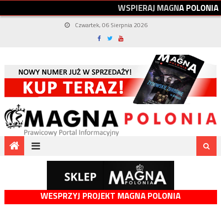
W
S
P
I
E
R
A
J
M
A
G
N
A
P
O
L
O
N
I
A
Czwartek, 06 Sierpnia 2026
WESPRZYJ PROJEKT MAGNA POLONIA