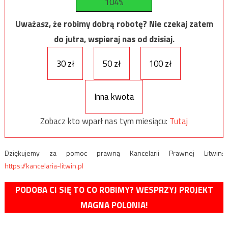
104%
Uważasz, że robimy dobrą robotę? Nie czekaj zatem
do jutra, wspieraj nas od dzisiaj.
30 zł
50 zł
100 zł
Inna kwota
Zobacz kto wparł nas tym miesiącu:
Tutaj
Dziękujemy za pomoc prawną Kancelarii Prawnej Litwin:
https://kancelaria-litwin.pl
PODOBA CI SIĘ TO CO ROBIMY? WESPRZYJ PROJEKT
MAGNA POLONIA!