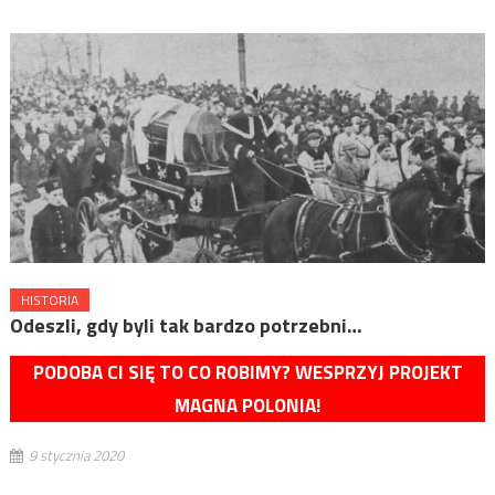
HISTORIA
Odeszli, gdy byli tak bardzo potrzebni…
PODOBA CI SIĘ TO CO ROBIMY? WESPRZYJ PROJEKT
MAGNA POLONIA!
9 stycznia 2020