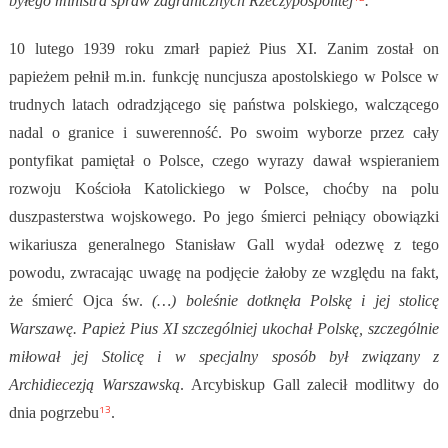
byłego ministra spraw zagranicznych Rzeczypospolitej
.
10 lutego 1939 roku zmarł papież Pius XI. Zanim został on
papieżem pełnił m.in. funkcję nuncjusza apostolskiego w Polsce w
trudnych latach odradzjącego się państwa polskiego, walczącego
nadal o granice i suwerenność. Po swoim wyborze przez cały
pontyfikat pamiętał o Polsce, czego wyrazy dawał wspieraniem
rozwoju Kościoła Katolickiego w Polsce, choćby na polu
duszpasterstwa wojskowego. Po jego śmierci pełniący obowiązki
wikariusza generalnego Stanisław Gall wydał odezwę z tego
powodu, zwracając uwagę na podjęcie żałoby ze względu na fakt,
że śmierć Ojca św.
(…) boleśnie dotknęła Polskę i jej stolicę
Warszawę. Papież Pius XI szczególniej ukochał Polskę, szczególnie
miłował jej Stolicę i w specjalny sposób był związany z
Archidiecezją Warszawską
. Arcybiskup Gall zalecił modlitwy do
13
dnia pogrzebu
.