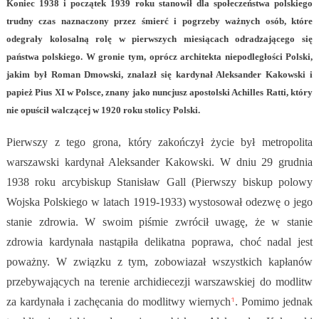
Koniec 1938 i początek 1939 roku stanowił dla społeczeństwa polskiego
trudny czas naznaczony przez śmierć i pogrzeby ważnych osób, które
odegrały kolosalną rolę w pierwszych miesiącach odradzającego się
państwa polskiego. W gronie tym, oprócz architekta niepodległości Polski,
jakim był Roman Dmowski, znalazł się kardynał Aleksander Kakowski i
papież Pius XI w Polsce, znany jako nuncjusz apostolski Achilles Ratti, który
nie opuścił walczącej w 1920 roku stolicy Polski.
Pierwszy z tego grona, który zakończył życie był metropolita
warszawski kardynał Aleksander Kakowski. W dniu 29 grudnia
1938 roku arcybiskup Stanisław Gall (Pierwszy biskup polowy
Wojska Polskiego w latach 1919-1933) wystosował odezwę o jego
stanie zdrowia. W swoim piśmie zwrócił uwagę, że w stanie
zdrowia kardynała nastąpiła delikatna poprawa, choć nadal jest
poważny. W związku z tym, zobowiazał wszystkich kapłanów
przebywających na terenie archidiecezji warszawskiej do modlitw
1
za kardynała i zachęcania do modlitwy wiernych
. Pomimo jednak