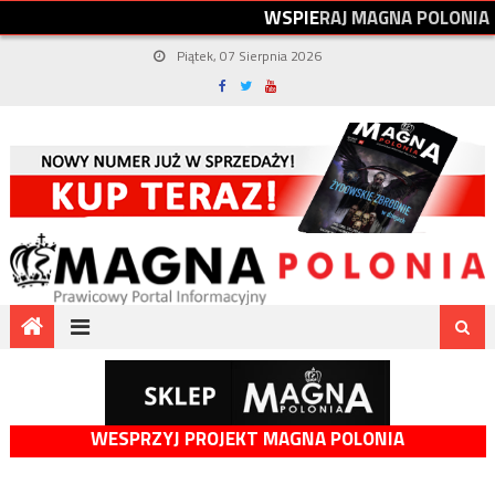
W
S
P
I
E
R
A
J
M
A
G
N
A
P
O
L
O
N
I
A
Piątek, 07 Sierpnia 2026
WESPRZYJ PROJEKT MAGNA POLONIA