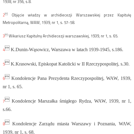
1938, nr 356, s.8.

2
Objęcie władzy w archidiecezji Warszawskiej przez Kapitułę
Metropolitarną, WAW, 1939, nr 1, s. 57-58.

3
Wikariusz Kapitulny Archidiecezji warszawskiej, 1939, nr 1, s. 65.

4
K.Dunin-Wąsowicz, Warszawa w latach 1939-1945, s.186.

5
K.Krasowski, Episkopat Katolicki w II Rzeczypospolitej, s.30.

6
Kondolencje Pana Prezydenta Rzeczypospolitej, WAW, 1939,
nr 1, s. 65.

7
Kondolencje Marszałka śmigłego Rydza, WAW, 1939, nr 1,
s.66.

8
Kondolencje Zarządu miasta Warszawy i Poznania, WAW,
1939, nr 1, s. 68.