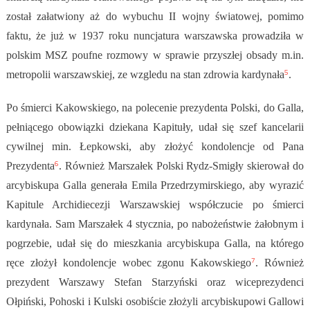
został załatwiony aż do wybuchu II wojny światowej, pomimo
faktu, że już w 1937 roku nuncjatura warszawska prowadziła w
polskim MSZ poufne rozmowy w sprawie przyszłej obsady m.in.
5
metropolii warszawskiej, ze wzgledu na stan zdrowia kardynała
.
Po śmierci Kakowskiego, na polecenie prezydenta Polski, do Galla,
pełniącego obowiązki dziekana Kapituły, udał się szef kancelarii
cywilnej min. Łepkowski, aby złożyć kondolencje od Pana
6
Prezydenta
. Również Marszałek Polski Rydz-Smigły skierował do
arcybiskupa Galla generała Emila Przedrzymirskiego, aby wyrazić
Kapitule Archidiecezji Warszawskiej współczucie po śmierci
kardynała. Sam Marszałek 4 stycznia, po nabożeństwie żałobnym i
pogrzebie, udał się do mieszkania arcybiskupa Galla, na którego
7
ręce złożył kondolencje wobec zgonu Kakowskiego
.
Również
prezydent Warszawy Stefan Starzyński oraz wiceprezydenci
Ołpiński, Pohoski i Kulski osobiście złożyli arcybiskupowi Gallowi