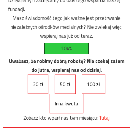
Dziękujemy! i zachęcamy do dalszego wsparcia naszej
fundacji.
Masz świadomość tego jak ważne jest przetrwanie
niezależnych ośrodków medialnych? Nie zwlekaj więc,
wspieraj nas już od teraz.
104%
Uważasz, że robimy dobrą robotę? Nie czekaj zatem
do jutra, wspieraj nas od dzisiaj.
30 zł
50 zł
100 zł
Inna kwota
Zobacz kto wparł nas tym miesiącu:
Tutaj