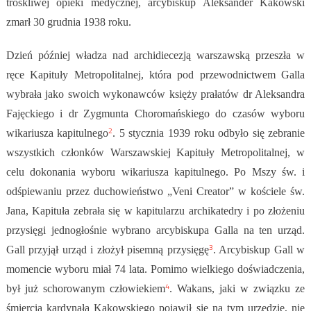
troskliwej opieki medycznej, arcybiskup Aleksander Kakowski
zmarł 30 grudnia 1938 roku.
Dzień później władza nad archidiecezją warszawską przeszła w
ręce Kapituły Metropolitalnej, która pod przewodnictwem Galla
wybrała jako swoich wykonawców księży prałatów dr Aleksandra
Fajęckiego i dr Zygmunta Choromańskiego do czasów wyboru
2
wikariusza kapitulnego
. 5 stycznia 1939 roku odbyło się zebranie
wszystkich członków Warszawskiej Kapituły Metropolitalnej, w
celu dokonania wyboru wikariusza kapitulnego. Po Mszy św. i
odśpiewaniu przez duchowieństwo „Veni Creator” w kościele św.
Jana, Kapituła zebrała się w kapitularzu archikatedry i po złożeniu
przysięgi jednogłośnie wybrano arcybiskupa Galla na ten urząd.
3
Gall przyjął urząd i złożył pisemną przysięgę
. Arcybiskup Gall w
momencie wyboru miał 74 lata. Pomimo wielkiego doświadczenia,
4
był już schorowanym człowiekiem
. Wakans, jaki w związku ze
śmiercią kardynała Kakowskiego pojawił się na tym urzędzie, nie