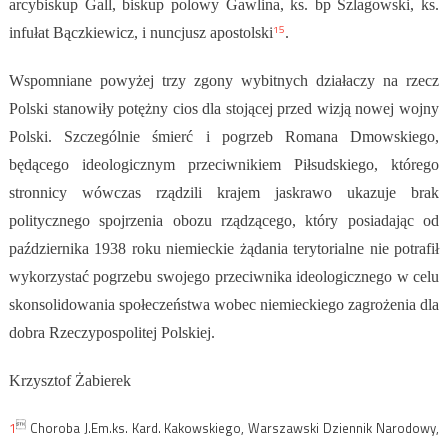
arcybiskup Gall, biskup polowy Gawlina, ks. bp Szlagowski, ks.
15
infułat Bączkiewicz, i nuncjusz apostolski
.
Wspomniane powyżej trzy zgony wybitnych działaczy na rzecz
Polski stanowiły potężny cios dla stojącej przed wizją nowej wojny
Polski. Szczególnie śmierć i pogrzeb Romana Dmowskiego,
będącego ideologicznym przeciwnikiem Piłsudskiego, którego
stronnicy wówczas rządzili krajem jaskrawo ukazuje brak
politycznego spojrzenia obozu rządzącego, który posiadając od
października 1938 roku niemieckie żądania terytorialne nie potrafił
wykorzystać pogrzebu swojego przeciwnika ideologicznego w celu
skonsolidowania społeczeństwa wobec niemieckiego zagrożenia dla
dobra Rzeczypospolitej Polskiej.
Krzysztof Żabierek

1
Choroba J.Em.ks. Kard. Kakowskiego, Warszawski Dziennik Narodowy,