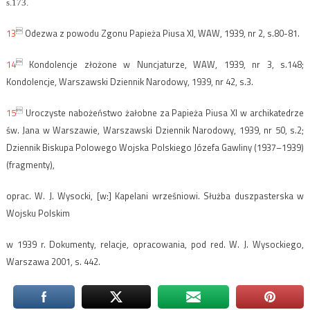
s.173.

13
Odezwa z powodu Zgonu Papieża Piusa XI, WAW, 1939, nr 2, s.80-81.

14
Kondolencje złożone w Nuncjaturze, WAW, 1939, nr 3, s.148;
Kondolencje, Warszawski Dziennik Narodowy, 1939, nr 42, s.3.

15
Uroczyste nabożeństwo żałobne za Papieża Piusa XI w archikatedrze
św. Jana w Warszawie, Warszawski Dziennik Narodowy, 1939, nr 50, s.2;
Dziennik Biskupa Polowego Wojska Polskiego Józefa Gawliny (1937–1939)
(fragmenty),
oprac. W. J. Wysocki, [w:] Kapelani wrześniowi. Służba duszpasterska w
Wojsku Polskim
w 1939 r. Dokumenty, relacje, opracowania, pod red. W. J. Wysockiego,
Warszawa 2001, s. 442.