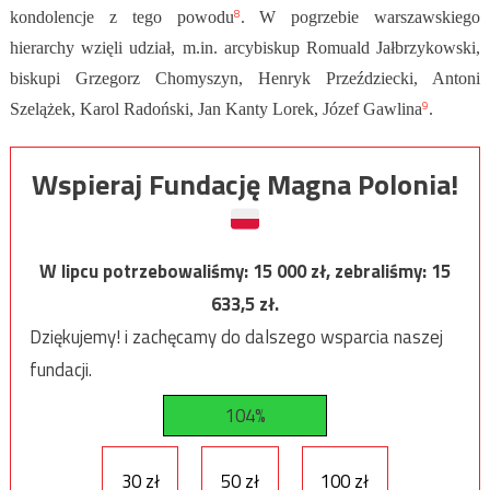
8
kondolencje z tego powodu
.
W pogrzebie warszawskiego
hierarchy wzięli udział, m.in. arcybiskup Romuald Jałbrzykowski,
biskupi Grzegorz Chomyszyn, Henryk Przeździecki, Antoni
9
Szelążek, Karol Radoński, Jan Kanty Lorek, Józef Gawlina
.
Wspieraj Fundację Magna Polonia!
W lipcu potrzebowaliśmy:
15 000
zł, zebraliśmy:
15
633,5
zł.
Dziękujemy! i zachęcamy do dalszego wsparcia naszej
fundacji.
104%
30 zł
50 zł
100 zł