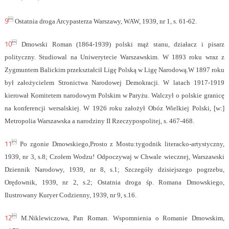
9

Ostatnia droga Arcypasterza Warszawy, WAW, 1939, nr 1, s. 61-62.
10

Dmowski Roman (1864-1939) polski mąż stanu, działacz i pisarz
polityczny. Studiowal na Uniwerytecie Warszawskim. W 1893 roku wraz z
Zygmuntem Balickim przekształcił Ligę Polską w Ligę Narodową.W 1897 roku
był założycielem Stronictwa Narodowej Demokracji. W latach 1917-1919
kierował Komitetem narodowym Polskim w Paryżu. Walczył o polskie granicę
na konferencji wersalskiej. W 1926 roku założył Obóz Wielkiej Polski, [w:]
Metropolia Warszawska a narodziny II Rzeczypospolitej, s. 467-468.
11

Po zgonie Dmowskiego,Prosto z Mostu:tygodnik literacko-artystyczny,
1939, nr 3, s.8; Czołem Wodzu! Odpoczywaj w Chwale wiecznej, Warszawski
Dziennik Narodowy, 1939, nr 8, s.1; Szczegóły dzisiejszego pogrzebu,
Orędownik, 1939, nr 2, s.2; Ostatnia droga śp. Romana Dmowskiego,
Ilustrowany Kuryer Codzienny, 1939, nr 9, s.16.
12

M.Niklewiczowa, Pan Roman. Wspomnienia o Romanie Dmowskim,