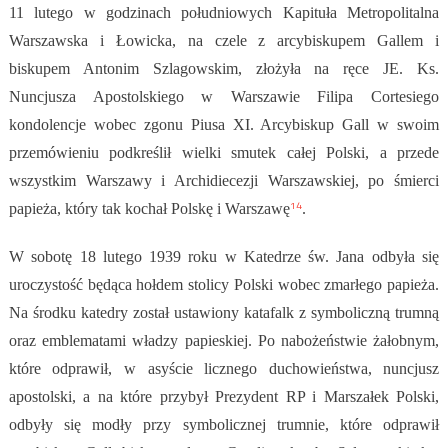
11 lutego w godzinach południowych Kapituła Metropolitalna
Warszawska i Łowicka, na czele z arcybiskupem Gallem i
biskupem Antonim Szlagowskim, złożyła na ręce JE. Ks.
Nuncjusza Apostolskiego w Warszawie Filipa Cortesiego
kondolencje wobec zgonu Piusa XI. Arcybiskup Gall w swoim
przemówieniu podkreślił wielki smutek całej Polski, a przede
wszystkim Warszawy i Archidiecezji Warszawskiej, po śmierci
14
papieża, który tak kochał Polskę i Warszawę
.
W sobotę 18 lutego 1939 roku w Katedrze św. Jana odbyła się
uroczystość będąca hołdem stolicy Polski wobec zmarłego papieża.
Na środku katedry został ustawiony katafalk z symboliczną trumną
oraz emblematami władzy papieskiej. Po nabożeństwie żałobnym,
które odprawił, w asyście licznego duchowieństwa, nuncjusz
apostolski, a na które przybył Prezydent RP i Marszałek Polski,
odbyły się modły przy symbolicznej trumnie, które odprawił