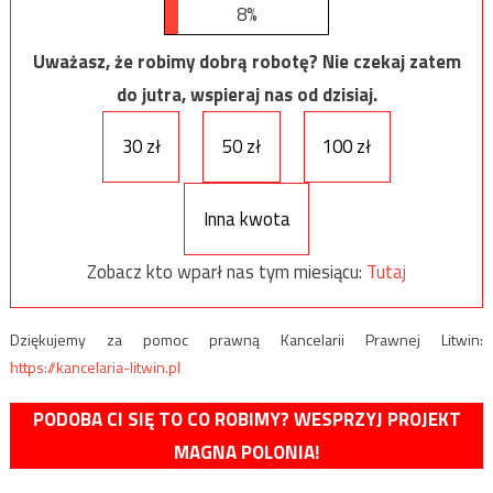
8%
Uważasz, że robimy dobrą robotę? Nie czekaj zatem
do jutra, wspieraj nas od dzisiaj.
30 zł
50 zł
100 zł
Inna kwota
Zobacz kto wparł nas tym miesiącu:
Tutaj
Dziękujemy za pomoc prawną Kancelarii Prawnej Litwin:
https://kancelaria-litwin.pl
PODOBA CI SIĘ TO CO ROBIMY? WESPRZYJ PROJEKT
MAGNA POLONIA!