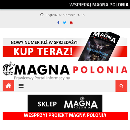
W
S
P
I
E
R
A
J
M
A
G
N
A
P
O
L
O
N
I
A
Piątek, 07 Sierpnia 2026
WESPRZYJ PROJEKT MAGNA POLONIA