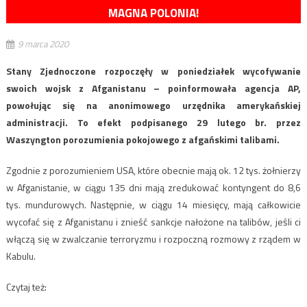
MAGNA POLONIA!
9 marca 2020
Stany Zjednoczone rozpoczęły w poniedziałek wycofywanie
swoich wojsk z Afganistanu – poinformowała agencja AP,
powołując się na anonimowego urzędnika amerykańskiej
administracji. To efekt podpisanego 29 lutego br. przez
Waszyngton porozumienia pokojowego z afgańskimi talibami.
Zgodnie z porozumieniem USA, które obecnie mają ok. 12 tys. żołnierzy
w Afganistanie, w ciągu 135 dni mają zredukować kontyngent do 8,6
tys. mundurowych. Następnie, w ciągu 14 miesięcy, mają całkowicie
wycofać się z Afganistanu i znieść sankcje nałożone na talibów, jeśli ci
włączą się w zwalczanie terroryzmu i rozpoczną rozmowy z rządem w
Kabulu.
Czytaj też: