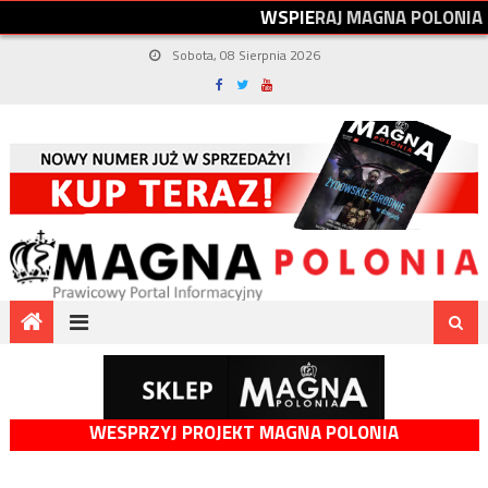
W
S
P
I
E
R
A
J
M
A
G
N
A
P
O
L
O
N
I
A
Sobota, 08 Sierpnia 2026
WESPRZYJ PROJEKT MAGNA POLONIA