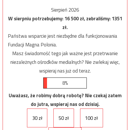
Sierpień 2026
W sierpniu potrzebujemy:
16 500
zł, zebraliśmy:
1351
zł.
Państwa wsparcie jest niezbędne dla funkcjonowania
Fundacji Magna Polonia.
Masz świadomość tego jak ważne jest przetrwanie
niezależnych ośrodków medialnych? Nie zwlekaj więc,
wspieraj nas już od teraz.
8%
Uważasz, że robimy dobrą robotę? Nie czekaj zatem
do jutra, wspieraj nas od dzisiaj.
30 zł
50 zł
100 zł