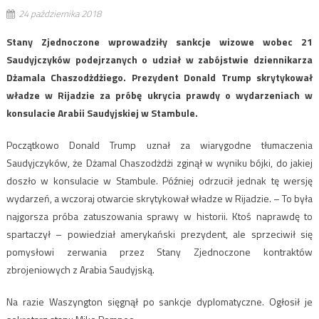
24 października 2018
Stany Zjednoczone wprowadziły sankcje wizowe wobec 21
Saudyjczyków podejrzanych o udział w zabójstwie dziennikarza
Dżamala Chaszodżdżiego. Prezydent Donald Trump skrytykował
władze w Rijadzie za próbę ukrycia prawdy o wydarzeniach w
konsulacie Arabii Saudyjskiej w Stambule.
Początkowo Donald Trump uznał za wiarygodne tłumaczenia
Saudyjczyków, że Dżamal Chaszodżdżi zginął w wyniku bójki, do jakiej
doszło w konsulacie w Stambule. Później odrzucił jednak tę wersję
wydarzeń, a wczoraj otwarcie skrytykował władze w Rijadzie. – To była
najgorsza próba zatuszowania sprawy w historii. Ktoś naprawdę to
spartaczył – powiedział amerykański prezydent, ale sprzeciwił się
pomysłowi zerwania przez Stany Zjednoczone kontraktów
zbrojeniowych z Arabia Saudyjską.
Na razie Waszyngton sięgnął po sankcje dyplomatyczne. Ogłosił je