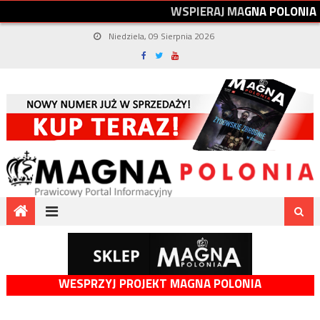
W
S
P
I
E
R
A
J
M
A
G
N
A
P
O
L
O
N
I
A
Niedziela, 09 Sierpnia 2026
WESPRZYJ PROJEKT MAGNA POLONIA