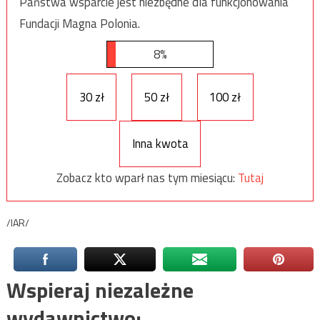
Państwa wsparcie jest niezbędne dla funkcjonowania
Fundacji Magna Polonia.
8%
30 zł
50 zł
100 zł
Inna kwota
Zobacz kto wparł nas tym miesiącu:
Tutaj
/IAR/
Wspieraj niezależne
wydawnictwo: