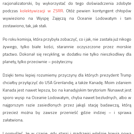
racjonalizatorski, by wykorzystać do tego doświadczenia zdobyte
podczas
kolektywizacji w ZSRR
. Otóż pewien kontyngent chłopów
wywieziono na Wyspę Zajęczą na Oceanie Lodowatym i tam
zostawiono, tak, jak stali.
Po roku komisja, która przybyła zobaczyć, co i jak, nie zastała już nikogo
żywego, tylko białe kości, starannie oczyszczone przez morskie
ptactwo. Dokonał się recykling, w dodatku nie tylko nieszkodliwy dla
planety, tylko przeciwnie – pożyteczny.
Dzięki temu lepiej rozumiemy przyczyny dla których prezydent Trump
chciałby przyłączyć do USA Grenlandię, a także Kanadę. Moim zdaniem
Kanada jest nawet lepsza, bo na kanadyjskim terytorium Nunawut jest
sporo wysp na Oceanie Lodowatym, chyba nawet bezludnych, albo w
najgorszym razie zasiedlonych przez jakąś stację badawczą, którą
przecież można by zawsze przenieść gdzie indziej – i sprawa
załatwiona.
I pomyśleć, że w czasie, gdy starsi i mądrzejsi właśnie kreują nową