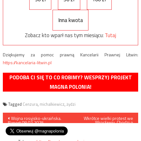
Inna kwota
Zobacz kto wparł nas tym miesiącu:
Tutaj
Dziękujemy za pomoc prawną Kancelarii Prawnej Litwin:
https://kancelaria-litwin.pl
PODOBA CI SIĘ TO CO ROBIMY? WESPRZYJ PROJEKT
MAGNA POLONIA!
Tagged
Cenzura
,
michalkiewicz
,
żydzi
Nawigacja
Wojna rosyjsko-ukraińska.
Wkrótce wielki protest we
Wrocławiu. Chodzi o
Raport 08.02.2025
deprawację dzieci
wpisu