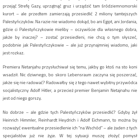
przejąć Strefę Gazy, uprzątnąć gruz i urządzić tam śródziemnomorski
kurort – ale przedtem zamierzają przesiedlić 2 miliony tamtejszych
Palestyńczyków. Na razie nie wiadomo dokąd, bo ani Egipt, ani Jordania,
gdzie ci Palestyńczykowie mieliby – oczywiście dla własnego dobra,
jakże by inaczej? – zostać przesiedleni, nie chcą o tym słyszeć,
podobnie jak Palestyńczykowie – ale już przynajmniej wiadomo, jaki
jest rozkaz.
Premiera Netanjahu przysłuchiwał się temu, jakby go ktoś na sto koni
wsadził. Nic dziwnego, bo skoro Lebensraum zaczyna się poszerzać,
jakże się nie radować? Radowałby się z tego nawet wybitny przywódca
socjalistyczny Adolf Hitler, a przecież premier Benjamin Netajnahu nie
jest od niego gorszy.
No dobrze – ale gdzie tych Palestyńczyków przesiedlić? Gdyby żył
Heinrich Himmler, Reinhardt Heydrich i Adolf Eichmann, to można by
rozważyć ewentualne przesiedlenie ich “na Wschód” – ale żaden z tych
specjalistów już nie żyje. W tej sytuacji muszę złożyć pomysł