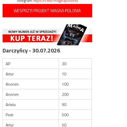
Telegram
https://t.me/magnapolonia
WESPRZYJ PROJEKT MAGNA POLONIA
Darczyńcy - 30.07.2026
AP
30
Artur
70
Anonim
100
Anonim
200
Arleta
90
Piotr
500
Artur
50