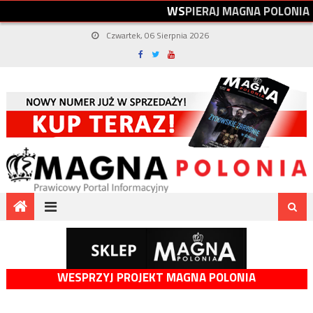
W
S
P
I
E
R
A
J
M
A
G
N
A
P
O
L
O
N
I
A
Czwartek, 06 Sierpnia 2026
WESPRZYJ PROJEKT MAGNA POLONIA