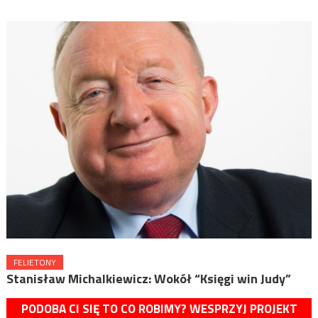
FELIETONY
Stanisław Michalkiewicz: Wokół “Księgi win Judy”
PODOBA CI SIĘ TO CO ROBIMY? WESPRZYJ PROJEKT