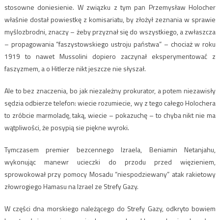
stosowne doniesienie. W związku z tym pan Przemysław Holocher
właśnie dostał powiestkę z komisariatu, by złożył zeznania w sprawie
myślozbrodni, znaczy – żeby przyznał się do wszystkiego, a zwłaszcza
– propagowania “faszystowskiego ustroju państwa” – chociaż w roku
1919 to nawet Mussolini dopiero zaczynał eksperymentować z
faszyzmem, a o Hitlerze nikt jeszcze nie słyszał.
Ale to bez znaczenia, bo jak niezależny prokurator, a potem niezawisły
sędzia odbierze telefon: wiecie rozumiecie, wy z tego całego Holochera
to zróbcie marmoladę, taką, wiecie – pokazuchę – to chyba nikt nie ma
wątpliwości, że posypią sie piękne wyroki.
Tymczasem premier bezcennego Izraela, Beniamin Netanjahu,
wykonując manewr ucieczki do przodu przed więzieniem,
sprowokował przy pomocy Mosadu “niespodziewany” atak rakietowy
złowrogiego Hamasu na Izrael ze Strefy Gazy.
W części dna morskiego należącego do Strefy Gazy, odkryto bowiem