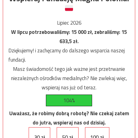
Lipiec 2026
W lipcu potrzebowaliśmy:
15 000
zł, zebraliśmy:
15
633,5
zł.
Dziękujemy! i zachęcamy do dalszego wsparcia naszej
fundacji.
Masz świadomość tego jak ważne jest przetrwanie
niezależnych ośrodków medialnych? Nie zwlekaj więc,
wspieraj nas już od teraz.
104%
Uważasz, że robimy dobrą robotę? Nie czekaj zatem
do jutra, wspieraj nas od dzisiaj.
30 zł
50 zł
100 zł