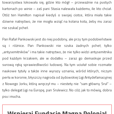
towarzystwa lokowała się, gdzie kto mógł – przeważnie na pustych
kartonach po winie – zaś pani Stasia nalewała każdemu, ile kto chciał.
Otóż ten Hamilton napisał kiedyś o swojej ciotce, która miała takie
dziwne natręctwo, że nie mogła wziąć na kolana kota, żeby mu zaraz
nie szukać pcheł.
Pan Rafał Pankowski jest do niej podobny, ale przy tym podobieństwie
są i różnice. Pan Pankowski nie szuka żadnych pcheł, tylko
„antysemitników” i ma takie natręctwo, że nie tylko widzi antysemitnika
pod każdym krzakiem, ale w dodatku – zaraz go demaskuje przed
surową ręką sprawiedliwości ludowej. Na tym uciułał sobie rozmaite
naukowe tytuły a także inne wyrazy uznania, wśród których, niczym
perła w koronie, błyszczy nagroda od żydowskiej Ligi Antydefamacyjnej
z Nowego Jorku, którą wręczył mu – niestety nie “sam główny Srul” –
tylko delegat Ligi na Europę, pan Srulewicz. No cóż; jak to mówią, dobra
psu i mucha.
Wspieraj Fundację Magna Polonia!