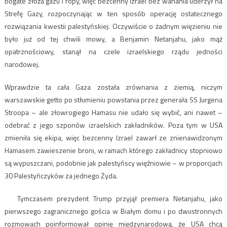
bogate złoża gazu i ropy, więc bezcenny Izrael bez wahania uderzył na
Strefę Gazy, rozpoczynając w ten sposób operację ostatecznego
rozwiązania kwestii palestyńskiej. Oczywiście o żadnym więzieniu nie
było już od tej chwili mowy, a Benjamin Netanjahu, jako mąż
opatrznościowy, stanął na czele izraelskiego rządu jedności
narodowej.
Wprawdzie ta cała Gaza została zrównania z ziemią, niczym
warszawskie getto po stłumieniu powstania przez generała SS Jurgena
Stroopa – ale złowrogiego Hamasu nie udało się wybić, ani nawet –
odebrać z jego szponów izraelskich zakładników. Poza tym w USA
zmieniła się ekipa, więc bezcenny Izrael zawarł ze znienawidzonym
Hamasem zawieszenie broni, w ramach którego zakładnicy stopniowo
są wypuszczani, podobnie jak palestyńscy więźniowie – w proporcjach
30 Palestyńczyków za jednego Żyda.
Tymczasem prezydent Trump przyjął premiera Netanjahu, jako
pierwszego zagranicznego gościa w Białym domu i po dwustronnych
rozmowach poinformował opinię międzynarodową, że USA chcą