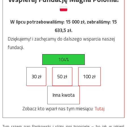
W lipcu potrzebowaliśmy:
15 000
zł, zebraliśmy:
15
633,5
zł.
Dziękujemy! i zachęcamy do dalszego wsparcia naszej
fundacji.
104%
30 zł
50 zł
100 zł
Inna kwota
Zobacz kto wparł nas tym miesiącu:
Tutaj
Tym razem pan Pankowski i różni inni tropiciele – bo jak w jakiejś