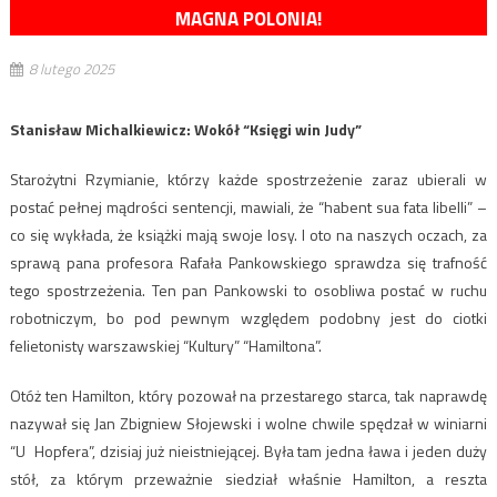
MAGNA POLONIA!
8 lutego 2025
Stanisław Michalkiewicz: Wokół “Księgi win Judy”
Starożytni Rzymianie, którzy każde spostrzeżenie zaraz ubierali w
postać pełnej mądrości sentencji, mawiali, że “habent sua fata libelli” –
co się wykłada, że książki mają swoje losy. I oto na naszych oczach, za
sprawą pana profesora Rafała Pankowskiego sprawdza się trafność
tego spostrzeżenia. Ten pan Pankowski to osobliwa postać w ruchu
robotniczym, bo pod pewnym względem podobny jest do ciotki
felietonisty warszawskiej “Kultury” “Hamiltona”.
Otóż ten Hamilton, który pozował na przestarego starca, tak naprawdę
nazywał się Jan Zbigniew Słojewski i wolne chwile spędzał w winiarni
“U Hopfera”, dzisiaj już nieistniejącej. Była tam jedna ława i jeden duży
stół, za którym przeważnie siedział właśnie Hamilton, a reszta