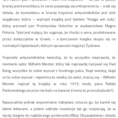
branży jest koniunktura, to zaraz pojawiają się entreprenerzy – a tak się
składa, że koniunktura w branży tropienia antysemitników jest dziś
wyjątkowo dobra – wytropił książkę pod tytułem “Księga win Judy”,
którą wznowił pan Przemysław Holocher w wydawnictwie Magna
Polonia. Tytuł jest mylący, bo sugeruje, że chodzi o wina, produkowane
przez Judejczyków w Izraelu – a tymczasem książka skupia się na
rozmaitych łajdactwach, których sprawcami mają być Żydowie.
Tropiciele antysemitników twierdzą, że to wszystko nieprawda, że
niemiecki autor Wilhelm Meister, który tak naprawdę nazywał się Paul
Bang, wszystko to sobie wyssał z brudnego palca. Skąd wiedzą, skąd
on to sobie wyssał – tajemnica to wielka, bo autor, znaczy się – Wilhelm
Meister napisał tę książkę w roku 1919, kiedy pana Rafała
Pankowskiego jeszcze nie było na świecie (i komu to przeszkadzało?).
Najwyraźniej jednak wspomniane natręctwo zmusza go, by karmił się
takimi lekturami, a potem odkryte rewelacje tak go rozpierają, że w
dyrdy biegnie do najbliższego posterunku Milicji Obywatelskiej i składa