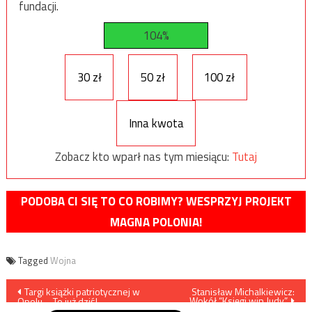
fundacji.
104%
30 zł
50 zł
100 zł
Inna kwota
Zobacz kto wparł nas tym miesiącu:
Tutaj
PODOBA CI SIĘ TO CO ROBIMY? WESPRZYJ PROJEKT
MAGNA POLONIA!
Tagged
Wojna
Nawigacja
Targi książki patriotycznej w
Stanisław Michalkiewicz:
Wokół “Księgi win Judy”
Opolu – To już dziś!