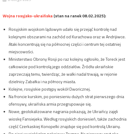
Wojna rosyjsko-ukraińska
(stan na ranek 08.02.2025):
Rosyjskim wojskom lądowym udało się przejąć kontrolę nad
kolejnymi obszarami na zachód od Kurachowa oraz w Andrijiwce.
Ataki koncentrują się na północnej części i centrum tej ostatniej
miejscowości.
Ministerstwo Obrony Rosji po raz kolejny ogłosiło, że ​​Toreck jest
całkowicie pod kontrolą jego oddziałów. Źródła ukraińskie
zaprzeczają temu, twierdząc, że walki nadal trwają, w rejonie
dzielnicy Zabałka i na północy miasta.
Kolejne, rosyjskie postępy wokół Dworicznej.
Na froncie kurskim, po poniesieniu dużych strat pierwszego dnia
ofensywy, ukraińska armia przegrupowuje się.
Nowe, geolokalizowane nagrania pokazują, że Ukraińcy zajęli
wioskę Fansiejeka. Według rosyjskich doniesień, także zachodnia
część Czerkaskiej Konopelki znajduje się pod kontrolą Ukrainy.
Do sieci wyciekł plan pokojowy Trumpa. Na pierwszy rzut oka