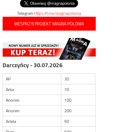
wpisu
Telegram
https://t.me/magnapolonia
WESPRZYJ PROJEKT MAGNA POLONIA
Darczyńcy - 30.07.2026
AP
30
Artur
70
Anonim
100
Anonim
200
Arleta
90
Piotr
500