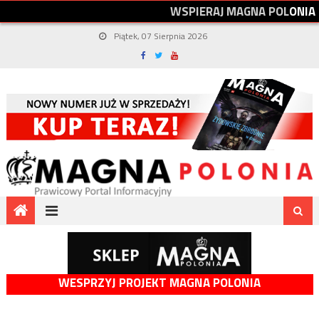
W
S
P
I
E
R
A
J
M
A
G
N
A
P
O
L
O
N
I
A
Piątek, 07 Sierpnia 2026
WESPRZYJ PROJEKT MAGNA POLONIA