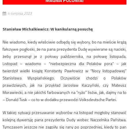
MAGNA POLONIA!
4 sierpnia 2023
Stanisław Michalkiewicz: W kanikularną posuchę
Nie wiadomo, kiedy właściwie odbędą się wybory, bo na mieście krążą
fałszywe pogłoski, że na pana prezydenta Dudę wywierane są naciski,
żeby przesunął je z połowy października, na połowę listopada.
Listopad – wiadomo – “niebezpieczna dla Polaków pora” – jak
twierdził wielki książę Konstanty Pawłowicz w “Nocy listopadowej”
Stanisława Wyspiańskiego. Oczywiście chodzi o Polaków
prawdziwych, jak na przykład Jarosław Kaczyński, czy Mateusz
Morawiecki, a nie jakichś farbowanych na “ryżo” lisów, jak, dajmy na to
– Donald Tusk – co to w dodatku przewodzi Volksdeutsche Partei.
W takiej sytuacji przesuwanie wyborów na listopad mogłoby stanowić
kolejną dywersję pana prezydenta Dudy wobec Naczelnika Państwa.
Tymczasem jeszcze nie zagoiły się rany po poprzedniej, kiedy to pan