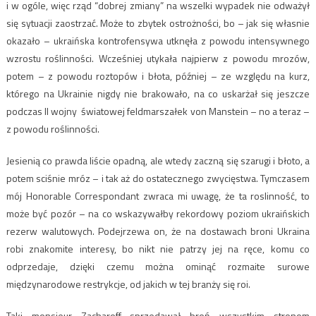
i w ogóle, więc rząd “dobrej zmiany” na wszelki wypadek nie odważył
się sytuacji zaostrzać. Może to zbytek ostrożności, bo – jak się własnie
okazało – ukraińska kontrofensywa utknęła z powodu intensywnego
wzrostu roślinności. Wcześniej utykała najpierw z powodu mrozów,
potem – z powodu roztopów i błota, później – ze względu na kurz,
którego na Ukrainie nigdy nie brakowało, na co uskarżał się jeszcze
podczas II wojny światowej feldmarszałek von Manstein – no a teraz –
z powodu roślinności.
Jesienią co prawda liście opadną, ale wtedy zaczną się szarugi i błoto, a
potem sciśnie mróz – i tak aż do ostatecznego zwycięstwa. Tymczasem
mój Honorable Correspondant zwraca mi uwagę, że ta roslinność, to
może być pozór – na co wskazywałby rekordowy poziom ukraińskich
rezerw walutowych. Podejrzewa on, że na dostawach broni Ukraina
robi znakomite interesy, bo nikt nie patrzy jej na ręce, komu co
odprzedaje, dzięki czemu można ominąć rozmaite surowe
międzynarodowe restrykcje, od jakich w tej branży się roi.
Taki monsieur Zacharoff sprzedawał broń wszystkim stronom