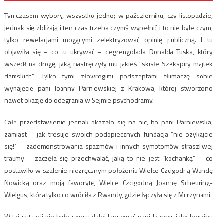
Tymczasem wybory, wszystko jedno; w październiku, czy listopadzie,
jednak się zbliżają i ten czas trzeba czymś wypełnić i to nie byle czym,
tylko rewelacjami mogącymi zelektryzować opinię publiczną. I tu
objawiła się – co tu ukrywać – degrengolada Donalda Tuska, który
wszedł na drogę, jaką nastręczyły mu jakieś “skisłe Szekspiry majtek
damskich”. Tylko tymi złowrogimi podszeptami tłumaczę sobie
wynajęcie pani Joanny Parniewskiej z Krakowa, której stworzono
nawet okazję do odegrania w Sejmie psychodramy.
Całe przedstawienie jednak okazało się na nic, bo pani Parniewska,
zamiast – jak tresuje swoich podopiecznych fundacja “nie bzykajcie
się!” – zademonstrowania spazmów i innych symptomów straszliwej
traumy – zaczęła się przechwalać, jaką to nie jest “kochanką” – co
postawiło w szalenie niezręcznym położeniu Wielce Czcigodną Wandę
Nowicką oraz moją faworytę, Wielce Czcigodną Joannę Scheuring-
Wielgus, która tylko co wróciła z Rwandy, gdzie łączyła się z Murzynami.
W tej sytuacji nie było sensu dalej lansować pani Joanny, jako heroiny