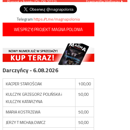
Fremantle Highway
Raport z frontu (04.08.2023)
wpisu
Telegram
https://t.me/magnapolonia
WESPRZYJ PROJEKT MAGNA POLONIA
Darczyńcy - 6.08.2026
KACPER STAROŚCIAK
100,00
KULCZYK GRZEGORZ POLIŃSKA i
50,00
KULCZYK KATARZYNA
MARIA KOSTRZEWA
50,00
JERZY T MICHAJŁOWICZ
50,00