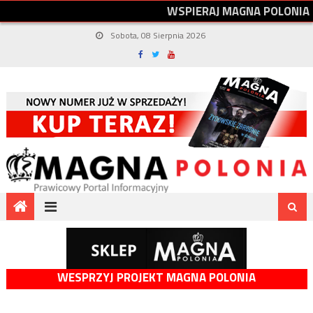
W
S
P
I
E
R
A
J
M
A
G
N
A
P
O
L
O
N
I
A
Sobota, 08 Sierpnia 2026
WESPRZYJ PROJEKT MAGNA POLONIA