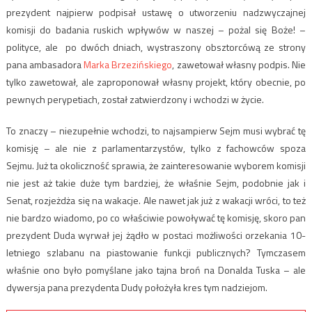
prezydent najpierw podpisał ustawę o utworzeniu nadzwyczajnej
komisji do badania ruskich wpływów w naszej – pożal się Boże! –
polityce, ale po dwóch dniach, wystraszony obsztorcówą ze strony
pana ambasadora
Marka Brzezińskiego
, zawetował własny podpis. Nie
tylko zawetował, ale zaproponował własny projekt, który obecnie, po
pewnych perypetiach, został zatwierdzony i wchodzi w życie.
To znaczy – niezupełnie wchodzi, to najsampierw Sejm musi wybrać tę
komisję – ale nie z parlamentarzystów, tylko z fachowców spoza
Sejmu. Już ta okoliczność sprawia, że zainteresowanie wyborem komisji
nie jest aż takie duże tym bardziej, że właśnie Sejm, podobnie jak i
Senat, rozjeżdża się na wakacje. Ale nawet jak już z wakacji wróci, to też
nie bardzo wiadomo, po co właściwie powoływać tę komisję, skoro pan
prezydent Duda wyrwał jej żądło w postaci możliwości orzekania 10-
letniego szlabanu na piastowanie funkcji publicznych? Tymczasem
właśnie ono było pomyślane jako tajna broń na Donalda Tuska – ale
dywersja pana prezydenta Dudy położyła kres tym nadziejom.