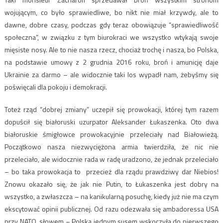
wojującym, co było sprawiedliwe, bo nikt nie miał krzywdy, ale to
dawne, dobre czasy, podczas gdy teraz obowiązuje “sprawiedliwość
społeczna”, w związku z tym biurokraci we wszystko wtykają swoje
mięsiste nosy. Ale to nie nasza rzecz, chociaż trochę i nasza, bo Polska,
na podstawie umowy z 2 grudnia 2016 roku, broń i amunicję daje
Ukrainie za darmo – ale widocznie taki los wypadł nam, żebyśmy się
poświęcali dla pokoju i demokracji.
Toteż rząd “dobrej zmiany” uczepił się prowokacji, której tym razem
dopuścił się białoruski uzurpator Aleksander Łukaszenka. Oto dwa
białoruskie śmigłowce prowokacyjnie przeleciały nad Białowieżą.
Początkowo nasza niezwyciężona armia twierdziła, że nic nie
przeleciało, ale widocznie rada w radę uradzono, że jednak przeleciało
– bo taka prowokacja to przecież dla rządu prawdziwy dar Niebios!
Znowu okazało się, że jak nie Putin, to Łukaszenka jest dobry na
wszystko, a zwłaszcza – na kanikularną posuchę, kiedy już nie ma czym
ekscytować opinii publicznej. Od razu odezwała się ambadoressa USA
przy NATO, słowem – Polska jednym susem wskoczyła do pierwszego