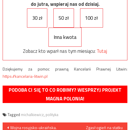
do jutra, wspieraj nas od dzisiaj.
30 zł
50 zł
100 zł
Inna kwota
Zobacz kto wparł nas tym miesiącu:
Tutaj
Dziękujemy za pomoc prawną Kancelarii Prawnej Litwin:
https://kancelaria-litwin.pl
PODOBA CI SIĘ TO CO ROBIMY? WESPRZYJ PROJEKT
MAGNA POLONIA!
Tagged
michalkiewicz
,
polityka
Nawigacja
Wojna rosyjsko-ukraińska.
Zgasł ogień na statku