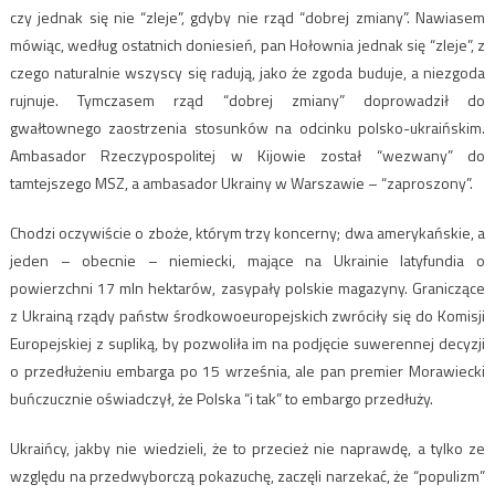
czy jednak się nie “zleje”, gdyby nie rząd “dobrej zmiany”. Nawiasem
mówiąc, według ostatnich doniesień, pan Hołownia jednak się “zleje”, z
czego naturalnie wszyscy się radują, jako że zgoda buduje, a niezgoda
rujnuje. Tymczasem rząd “dobrej zmiany” doprowadził do
gwałtownego zaostrzenia stosunków na odcinku polsko-ukraińskim.
Ambasador Rzeczypospolitej w Kijowie został “wezwany” do
tamtejszego MSZ, a ambasador Ukrainy w Warszawie – “zaproszony”.
Chodzi oczywiście o zboże, którym trzy koncerny; dwa amerykańskie, a
jeden – obecnie – niemiecki, mające na Ukrainie latyfundia o
powierzchni 17 mln hektarów, zasypały polskie magazyny. Graniczące
z Ukrainą rządy państw środkowoeuropejskich zwróciły się do Komisji
Europejskiej z supliką, by pozwoliła im na podjęcie suwerennej decyzji
o przedłużeniu embarga po 15 września, ale pan premier Morawiecki
buńczucznie oświadczył, że Polska “i tak” to embargo przedłuży.
Ukraińcy, jakby nie wiedzieli, że to przecież nie naprawdę, a tylko ze
względu na przedwyborczą pokazuchę, zaczęli narzekać, że “populizm”