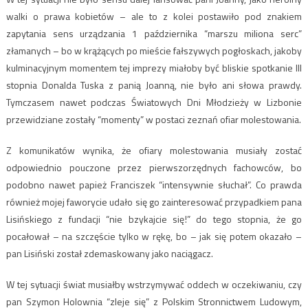
walki o prawa kobietów – ale to z kolei postawiło pod znakiem
zapytania sens urządzania 1 października “marszu miliona serc”
złamanych – bo w krążących po mieście fałszywych pogłoskach, jakoby
kulminacyjnym momentem tej imprezy miałoby być bliskie spotkanie III
stopnia Donalda Tuska z panią Joanną, nie było ani słowa prawdy.
Tymczasem nawet podczas Światowych Dni Młodzieży w Lizbonie
przewidziane zostały “momenty” w postaci zeznań ofiar molestowania.
Z komunikatów wynika, że ofiary molestowania musiały zostać
odpowiednio pouczone przez pierwszorzędnych fachowców, bo
podobno nawet papież Franciszek “intensywnie słuchał”. Co prawda
również mojej faworycie udało się go zainteresować przypadkiem pana
Lisińskiego z fundacji “nie bzykajcie się!” do tego stopnia, że go
pocałował – na szczęście tylko w rękę, bo – jak się potem okazało –
pan Lisiński został zdemaskowany jako naciągacz.
W tej sytuacji świat musiałby wstrzymywać oddech w oczekiwaniu, czy
pan Szymon Holownia “zleje się” z Polskim Stronnictwem Ludowym,