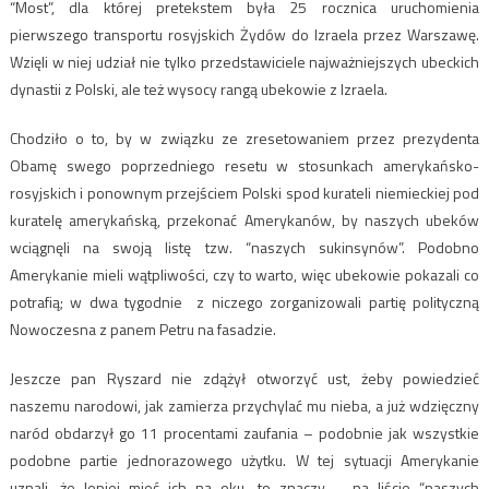
“Most”, dla której pretekstem była 25 rocznica uruchomienia
pierwszego transportu rosyjskich Żydów do Izraela przez Warszawę.
Wzięli w niej udział nie tylko przedstawiciele najważniejszych ubeckich
dynastii z Polski, ale też wysocy rangą ubekowie z Izraela.
Chodziło o to, by w związku ze zresetowaniem przez prezydenta
Obamę swego poprzedniego resetu w stosunkach amerykańsko-
rosyjskich i ponownym przejściem Polski spod kurateli niemieckiej pod
kuratelę amerykańską, przekonać Amerykanów, by naszych ubeków
wciągnęli na swoją listę tzw. “naszych sukinsynów”. Podobno
Amerykanie mieli wątpliwości, czy to warto, więc ubekowie pokazali co
potrafią; w dwa tygodnie z niczego zorganizowali partię polityczną
Nowoczesna z panem Petru na fasadzie.
Jeszcze pan Ryszard nie zdążył otworzyć ust, żeby powiedzieć
naszemu narodowi, jak zamierza przychylać mu nieba, a już wdzięczny
naród obdarzył go 11 procentami zaufania – podobnie jak wszystkie
podobne partie jednorazowego użytku. W tej sytuacji Amerykanie
uznali, że lepiej mieć ich na oku, to znaczy – na liście “naszych