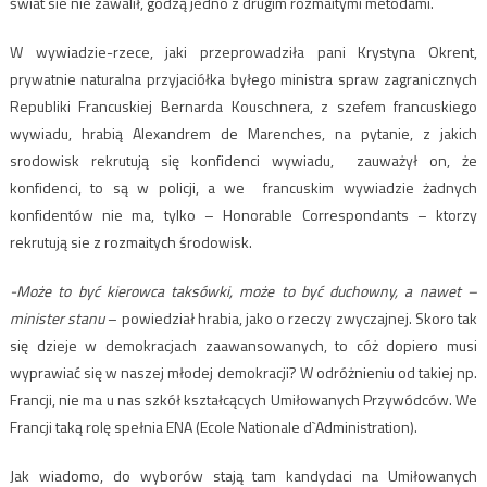
świat sie nie zawalił, godzą jedno z drugim rozmaitymi metodami.
W wywiadzie-rzece, jaki przeprowadziła pani Krystyna Okrent,
prywatnie naturalna przyjaciółka byłego ministra spraw zagranicznych
Republiki Francuskiej Bernarda Kouschnera, z szefem francuskiego
wywiadu, hrabią Alexandrem de Marenches, na pytanie, z jakich
srodowisk rekrutują się konfidenci wywiadu, zauważył on, że
konfidenci, to są w policji, a we francuskim wywiadzie żadnych
konfidentów nie ma, tylko – Honorable Correspondants – ktorzy
rekrutują sie z rozmaitych środowisk.
-Może to być kierowca taksówki, może to być duchowny, a nawet –
minister stanu
– powiedział hrabia, jako o rzeczy zwyczajnej. Skoro tak
się dzieje w demokracjach zaawansowanych, to cóż dopiero musi
wyprawiać się w naszej młodej demokracji? W odróżnieniu od takiej np.
Francji, nie ma u nas szkół kształcących Umiłowanych Przywódców. We
Francji taką rolę spełnia ENA (Ecole Nationale d`Administration).
Jak wiadomo, do wyborów stają tam kandydaci na Umiłowanych