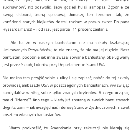
sukinsynów”, niż pozwolić, żeby gdzieś hulali samopas. Zgodnie ze
swoją ulubioną teorią spiskową tłumaczę ten fenomen tak, że
konfidenci starych kiejkutów dostali rozkaz: w prawo zwrot! Do pana
Ryszarda marsz! – i od razu jest partia i 11 procent zaufania.
Ale to, że w naszym bantustanie nie ma szkoły kształcącej
Umiłowanych Przywódców, to nie znaczy, że nie ma jej nigdzie. Nasz
bantustan, podobnie jak inne zwasalizowane bantustany, obsługiwany
jest przez Szkołę Liderów przy Departamencie Stanu USA.
Nie można tam przyjść sobie z ulicy i się zapisać; nabór do tej szkoły
prowadzą ambasady USA w poszczególnych bantustanach, wyławiając
kandydatów według sobie tylko znanych kryteriów. A czego uczą się
tam ci “liderzy”? Ano tego – kiedy już zostaną w swoich bantustanach
dygnitarzami – jak uwzględniać interesy Stanów Zjednoczonych, nawet
kosztem własnych bantustanów.
Warto podkreślić, że Amerykanie przy rekrutacji nie kierują się