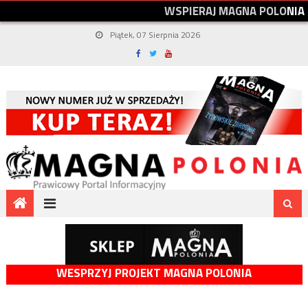
W
S
P
I
E
R
A
J
M
A
G
N
A
P
O
L
O
N
I
A
Piątek, 07 Sierpnia 2026
WESPRZYJ PROJEKT MAGNA POLONIA