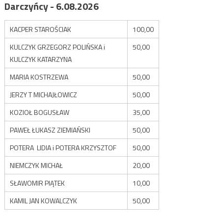
Darczyńcy - 6.08.2026
KACPER STAROŚCIAK
100,00
KULCZYK GRZEGORZ POLIŃSKA i
50,00
KULCZYK KATARZYNA
MARIA KOSTRZEWA
50,00
JERZY T MICHAJŁOWICZ
50,00
KOZIOŁ BOGUSŁAW
35,00
PAWEŁ ŁUKASZ ZIEMIAŃSKI
50,00
POTERA LIDIA i POTERA KRZYSZTOF
50,00
NIEMCZYK MICHAŁ
20,00
SŁAWOMIR PIĄTEK
10,00
KAMIL JAN KOWALCZYK
50,00