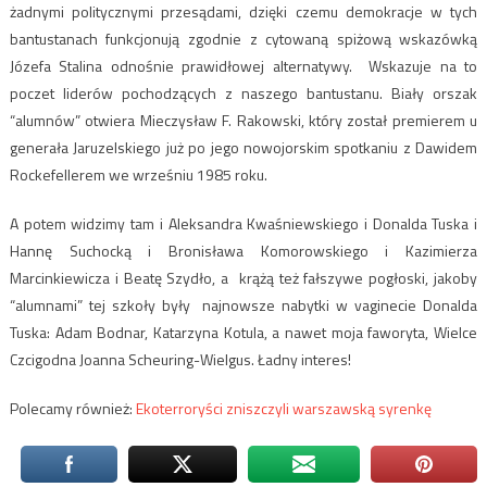
żadnymi politycznymi przesądami, dzięki czemu demokracje w tych
bantustanach funkcjonują zgodnie z cytowaną spiżową wskazówką
Józefa Stalina odnośnie prawidłowej alternatywy. Wskazuje na to
poczet liderów pochodzących z naszego bantustanu. Biały orszak
“alumnów” otwiera Mieczysław F. Rakowski, który został premierem u
generała Jaruzelskiego już po jego nowojorskim spotkaniu z Dawidem
Rockefellerem we wrześniu 1985 roku.
A potem widzimy tam i Aleksandra Kwaśniewskiego i Donalda Tuska i
Hannę Suchocką i Bronisława Komorowskiego i Kazimierza
Marcinkiewicza i Beatę Szydło, a krążą też fałszywe pogłoski, jakoby
“alumnami” tej szkoły były najnowsze nabytki w vaginecie Donalda
Tuska: Adam Bodnar, Katarzyna Kotula, a nawet moja faworyta, Wielce
Czcigodna Joanna Scheuring-Wielgus. Ładny interes!
Polecamy również:
Ekoterroryści zniszczyli warszawską syrenkę