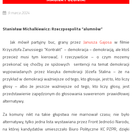
9 marca 2024
Stanisław Michalkiewicz: Rzeczpospolita “alumnów”
Jak mówił partyjny buc, grany przez
Janusza Gajosa
w filmie
Krzysztofa Zanussiego “Kontrakt” – demokracja – demokracją, ale ktoś
przecież musi tym kierować. I rzeczywiście – o czym mozemy
przekonać się choćby ze spiżowych sentencji na temat demokracji
wypowiadanych przez klasyka demokracji Józefa Stalina – że na
przykład w demokracji ważniejsze od tego, kto głosuje, jest to, kto liczy
głosy – albo że jeszcze ważniejsze od tego, kto liczy głosy, jest
przedstawienie zapędzonym do głosowania suwerenom prawidłowej
alternatywy.
Za komuny nikt na takie głupstwa nie marnował czasu; nie było
alternatywy, tylko jedna lista wystawiana przez Front Jedności Narodu,
na której kandydatów umieszczało Biuro Polityczne KC PZPR, dzięki