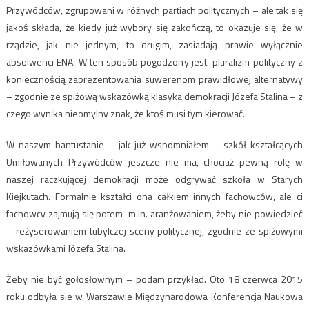
Przywódców, zgrupowani w różnych partiach politycznych – ale tak się
jakoś składa, że kiedy już wybory się zakończą, to okazuje się, że w
rządzie, jak nie jednym, to drugim, zasiadają prawie wyłącznie
absolwenci ENA. W ten sposób pogodzony jest pluralizm polityczny z
koniecznością zaprezentowania suwerenom prawidłowej alternatywy
– zgodnie ze spiżową wskazówką klasyka demokracji Józefa Stalina – z
czego wynika nieomylny znak, że ktoś musi tym kierować.
W naszym bantustanie – jak już wspomniałem – szkół kształcących
Umiłowanych Przywódców jeszcze nie ma, chociaż pewną rolę w
naszej raczkującej demokracji może odgrywać szkoła w Starych
Kiejkutach. Formalnie kształci ona całkiem innych fachowców, ale ci
fachowcy zajmują się potem m.in. aranżowaniem, żeby nie powiedzieć
– reżyserowaniem tubylczej sceny politycznej, zgodnie ze spiżowymi
wskazówkami Józefa Stalina.
Żeby nie być gołosłownym – podam przykład. Oto 18 czerwca 2015
roku odbyła sie w Warszawie Międzynarodowa Konferencja Naukowa