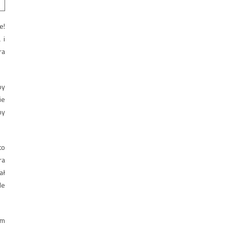
e!
 i
ra
by
ie
ny
to
ra
ał
le
ym