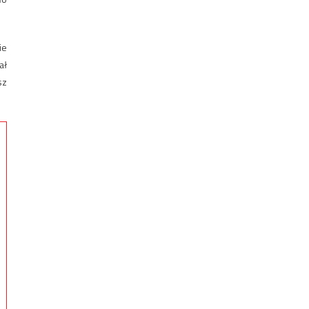
ie
ał
sz