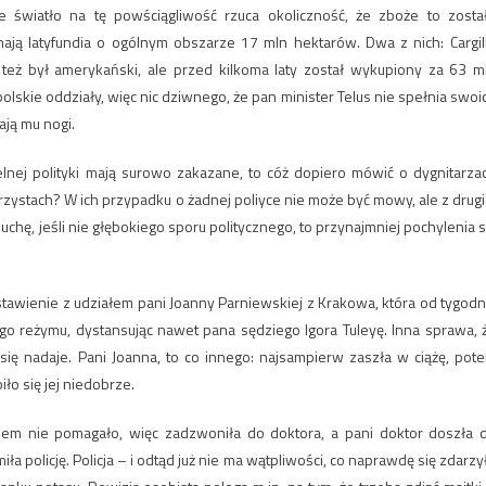
 światło na tę powściągliwość rzuca okoliczność, że zboże to zosta
ją latyfundia o ogólnym obszarze 17 mln hektarów. Dwa z nich: Cargill
też był amerykański, ale przed kilkoma laty został wykupiony za 63 m
lskie oddziały, więc nic dziwnego, że pan minister Telus nie spełnia swoi
ają mu nogi.
elnej polityki mają surowo zakazane, to cóż dopiero mówić o dygnitarza
rzystach? W ich przypadku o żadnej poliyce nie może być mowy, ale z drugi
hę, jeśli nie głębokiego sporu politycznego, to przynajmniej pochylenia s
tawienie z udziałem pani Joanny Parniewskiej z Krakowa, która od tygodn
go reżymu, dystansując nawet pana sędziego Igora Tuleyę. Inna sprawa, 
się nadaje. Pani Joanna, to co innego: najsampierw zaszła w ciążę, pot
ło się jej niedobrze.
zem nie pomagało, więc zadzwoniła do doktora, a pani doktor doszła 
a policję. Policja – i odtąd już nie ma wątpliwości, co naprawdę się zdarzy