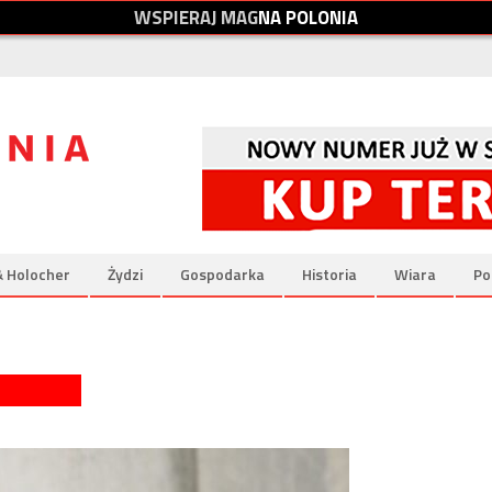
W
S
P
I
E
R
A
J
M
A
G
N
A
P
O
L
O
N
I
A
& Holocher
Żydzi
Gospodarka
Historia
Wiara
Po