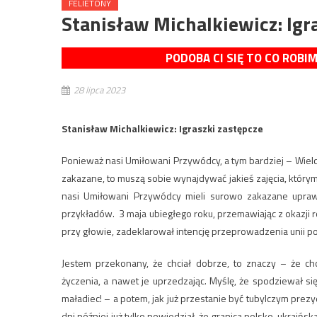
FELIETONY
Stanisław Michalkiewicz: Igr
PODOBA CI SIĘ TO CO ROBI
28 lipca 2023
Stanisław Michalkiewicz: Igraszki zastępcze
Ponieważ nasi Umiłowani Przywódcy, a tym bardziej – Wielc
zakazane, to muszą sobie wynajdywać jakieś zajęcia, którymi
nasi Umiłowani Przywódcy mieli surowo zakazane uprawi
przykładów. 3 maja ubiegłego roku, przemawiając z okazji ro
przy głowie, zadeklarował intencję przeprowadzenia unii po
Jestem przekonany, że chciał dobrze, to znaczy – że ch
życzenia, a nawet je uprzedzając. Myślę, że spodziewał si
maładiec! – a potem, jak już przestanie być tubylczym prezy
dni później już tylko powiedział, że granica polsko-ukraińska