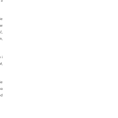
 a
ie
aw
ć,
m,
 i
ł,
ie
na
od