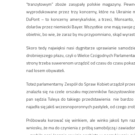
“tranzytowym” zboże zasypały polskie magazyny. Pewne
wyprodukowane przez trzy koncerny, które na Ukrainie ma
DuPont – to koncerny amerykańskie, a trzeci, Monsanto, 
dolarów przez niemiecki Bayer. Wszystkie one mają swoje po
obietnic, bo wie, że zaraz by mu przypomniano, skąd wyrast
Skoro tedy najwięksi nasi dygnitarze uprawianie samodzi
drobniejszego płazu, czyli o Wielce Czcigodnych Parlamenta
strony trzeba suwerenom urządzić od czasu do czasu pokazuc
nad losem obywateli.
Toteż parlamentarny Zespół do Spraw Kobiet urządził przes
znalazła się na czele orszaku męczenników faszystowskie
pan sędzia Tuleya do takiego przedstawienia nie bardzo 
najadła się jakiś wczesnoporonnych pastylek, od czego zrobi
Próbowała kurować się winkiem, ale winko jakoś tym ra
wniosku, że ma do czynienia z próbą samobójczą i zawiadomił