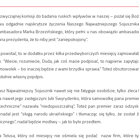
wyczajnej komisji do badania ruskich wpływów w naszej – pożal się Boż
wu odgadnie najskrytsze życzenia Naszego Najważniejszego Sojusznika
 ambasadora Marka Brzezińskiego, który pełni u nas obowiązki ambasado
a prezydenta, że to niby jest “zaniepokojony”.
że powstać, to w dodatku przez kilka przedwyborczych miesięcy zajmowała
“Wiecie, rozumiecie, Duda, jak coś macie podpisać, to najpierw zapytajc
amowolek – bo inaczej będzie z wami brzydka sprawa.” Toteż obsztorcowa
tulnie własny popdpis.
 Najważniejszy Sojusznik nawet się nie fatyguje osobiście, tylko zleca 
nawet jego zastępczyni Julii Swyrydenko, która samowolkę pana premie
echniczne” nazwała “niedopuszczalną”. Toteż pan premier zaraz odzysk
adal jest “sługą narodu ukraińskiego” i tłumacząc się tylko, że został ź
icznego”, nadal będzie możliwy – jak to było przedtem.
a Telusa, który od miesięcy nie ośmiela się podać nazw firm, które t