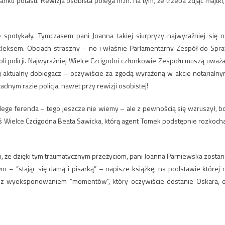
nku potasu. Rewizja osobista polega m.in. na tym, że trzeba zdjąć majtki,
potykały. Tymczasem pani Joanna takiej siurpryzy najwyraźniej się n
kleksem. Obciach straszny – no i właśnie Parlamentarny Zespół do Spr
oli policji. Najwyraźniej Wielce Czcigodni członkowie Zespołu muszą uważa
ej aktualny dobiegacz – oczywiście za zgodą wyrażoną w akcie notarialny
dnym razie policja, nawet przy rewizji osobistej!
 lege ferenda – tego jeszcze nie wiemy – ale z pewnością się wzruszył, bo
yś Wielce Czcigodna Beata Sawicka, którą agent Tomek podstępnie rozkocha
ści, że dzięki tym traumatycznym przeżyciom, pani Joanna Parniewska zostan
 – “stając się damą i pisarką” – napisze książkę, na podstawie której 
lm z wyeksponowaniem “momentów”, który oczywiście dostanie Oskara, 