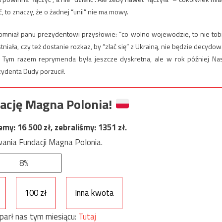
ć, to znaczy, że o żadnej “unii” nie ma mowy.
omniał panu prezydentowi przysłowie: “co wolno wojewodzie, to nie tob
tniała, czy też dostanie rozkaz, by “zlać się” z Ukrainą, nie będzie decydow
. Tym razem reprymenda była jeszcze dyskretna, ale w rok później Na
ydenta Dudy porzucił.
ację Magna Polonia!
jemy:
16 500
zł, zebraliśmy:
1351
zł.
ania Fundacji Magna Polonia.
8%
100 zł
Inna kwota
parł nas tym miesiącu:
Tutaj