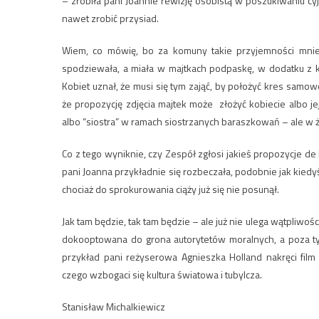
– zrobiła pani Joannie rewizję osobistą w poszukiwaniu cyja
nawet zrobić przysiad.
Wiem, co mówię, bo za komuny takie przyjemności mnie s
spodziewała, a miała w majtkach podpaskę, w dodatku z 
Kobiet uznał, że musi się tym zająć, by położyć kres samow
że propozycję zdjęcia majtek może złożyć kobiecie albo j
albo “siostra” w ramach siostrzanych baraszkowań – ale w ża
Co z tego wyniknie, czy Zespół zgłosi jakieś propozycje de
pani Joanna przykładnie się rozbeczała, podobnie jak kied
chociaż do sprokurowania ciąży już się nie posunął.
Jak tam będzie, tak tam będzie – ale już nie ulega wątpliwo
dokooptowana do grona autorytetów moralnych, a poza tym
przykład pani reżyserowa Agnieszka Holland nakręci fi
czego wzbogaci się kultura światowa i tubylcza.
Stanisław Michalkiewicz