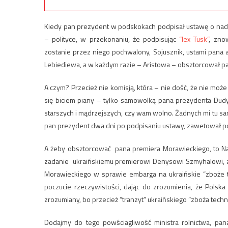
Kiedy pan prezydent w podskokach podpisał ustawę o nadz
– polityce, w przekonaniu, że podpisując
“lex Tusk”
, zno
zostanie przez niego pochwalony, Sojusznik, ustami pana
Lebiediewa, a w każdym razie – Aristowa – obsztorcował pan
A czym? Przecież nie komisją, która – nie dość, że nie mo
się biciem piany – tylko samowolką pana prezydenta Dudy. 
starszych i mądrzejszych, czy wam wolno. Żadnych mi tu s
pan prezydent dwa dni po podpisaniu ustawy, zawetował po
A żeby obsztorcować pana premiera Morawieckiego, to Nasz
zadanie ukraińskiemu premierowi Denysowi Szmyhalowi, a 
Morawieckiego w sprawie embarga na ukraińskie “zboże t
poczucie rzeczywistości, dając do zrozumienia, że Polska n
zrozumiany, bo przecież “tranzyt” ukraińskiego “zboża techn
Dodajmy do tego powściagliwość ministra rolnictwa, pan