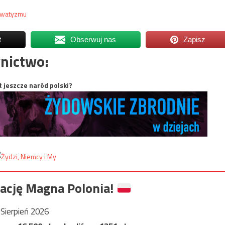
erwatyzmu
t
Obserwuj nas
Zapisz
nictwo:
t jeszcze naród polski?
ację Magna Polonia!
Sierpień 2026