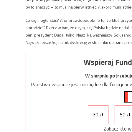
by to znaczyć – to musi najpierw istnieć. A skoro musi istnie
Co się mogło stać? Ano prawdopodobnie to, że ktoś przyp
smrodzie!”. Rzecz w tym, że o tym, czy Polska będzie nadal is
pan prezydent Duda, tylko Nasz Najważniejszy Sojusznik
Najważniejszy Sojusznik dyskrecję w stosunku do pana prez
Wspieraj Fund
W sierpniu potrzebu
Państwa wsparcie jest niezbędne dla funkcjonow
30 zł
50 zł
Zobacz kto w