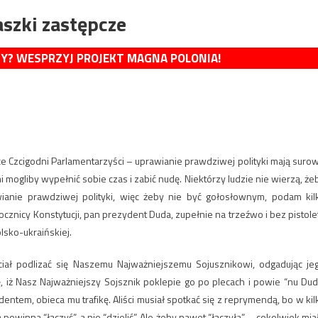
aszki zastępcze
MY? WESPRZYJ PROJEKT MAGNA POLONIA!
e Czcigodni Parlamentarzyści – uprawianie prawdziwej polityki mają suro
 mogliby wypełnić sobie czas i zabić nudę. Niektórzy ludzie nie wierzą, że
anie prawdziwej polityki, więc żeby nie być gołosłownym, podam kil
cznicy Konstytucji, pan prezydent Duda, zupełnie na trzeźwo i bez pistole
lsko-ukraińskiej.
ciał podlizać się Naszemu Najważniejszemu Sojusznikowi, odgadując je
ę, iż Nasz Najważniejszy Sojsznik poklepie go po plecach i powie “nu Dud
dentem, obieca mu trafikę. Aliści musiał spotkać się z reprymendą, bo w kil
 powinna “łączyć”, a nie “dzielić”. Ale żeby nawet “łączyła” – cokolwiek mia