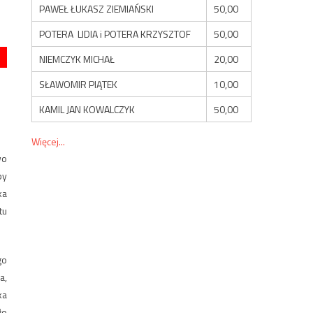
PAWEŁ ŁUKASZ ZIEMIAŃSKI
50,00
POTERA LIDIA i POTERA KRZYSZTOF
50,00
NIEMCZYK MICHAŁ
20,00
SŁAWOMIR PIĄTEK
10,00
KAMIL JAN KOWALCZYK
50,00
Więcej...
wo
by
ka
tu
go
a,
ka
ło