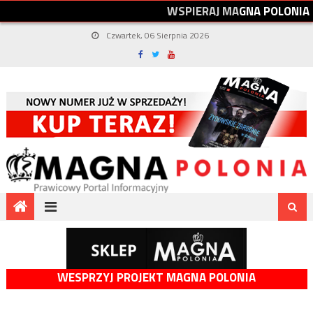
W
S
P
I
E
R
A
J
M
A
G
N
A
P
O
L
O
N
I
A
Czwartek, 06 Sierpnia 2026
WESPRZYJ PROJEKT MAGNA POLONIA