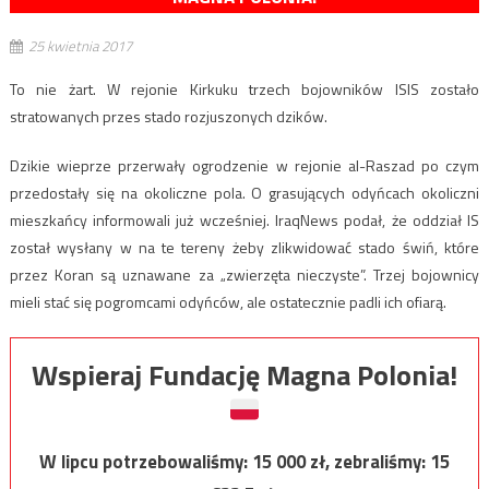
25 kwietnia 2017
To nie żart. W rejonie Kirkuku trzech bojowników ISIS zostało
stratowanych przes stado rozjuszonych dzików.
Dzikie wieprze przerwały ogrodzenie w rejonie al-Raszad po czym
przedostały się na okoliczne pola. O grasujących odyńcach okoliczni
mieszkańcy informowali już wcześniej. IraqNews podał, że oddział IS
został wysłany w na te tereny żeby zlikwidować stado świń, które
przez Koran są uznawane za „zwierzęta nieczyste”. Trzej bojownicy
mieli stać się pogromcami odyńców, ale ostatecznie padli ich ofiarą.
Wspieraj Fundację Magna Polonia!
W lipcu potrzebowaliśmy:
15 000
zł, zebraliśmy:
15