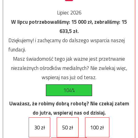
Lipiec 2026
W lipcu potrzebowaliśmy:
15 000
zł, zebraliśmy:
15
633,5
zł.
Dziękujemy! i zachęcamy do dalszego wsparcia naszej
fundacji.
Masz świadomość tego jak ważne jest przetrwanie
niezależnych ośrodków medialnych? Nie zwlekaj więc,
wspieraj nas już od teraz.
104%
Uważasz, że robimy dobrą robotę? Nie czekaj zatem
do jutra, wspieraj nas od dzisiaj.
30 zł
50 zł
100 zł