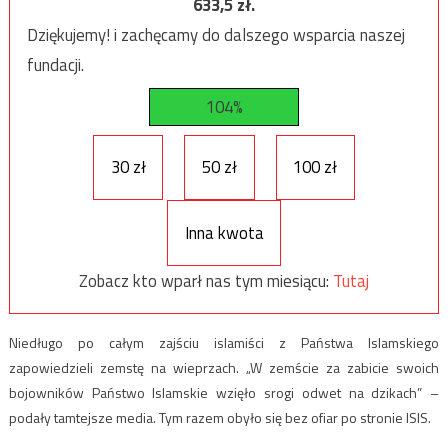
633,5
zł.
Dziękujemy! i zachęcamy do dalszego wsparcia naszej
fundacji.
104%
30 zł
50 zł
100 zł
Inna kwota
Zobacz kto wparł nas tym miesiącu:
Tutaj
Niedługo po całym zajściu islamiści z Państwa Islamskiego
zapowiedzieli zemstę na wieprzach. „W zemście za zabicie swoich
bojowników Państwo Islamskie wzięło srogi odwet na dzikach” –
podały tamtejsze media. Tym razem obyło się bez ofiar po stronie ISIS.